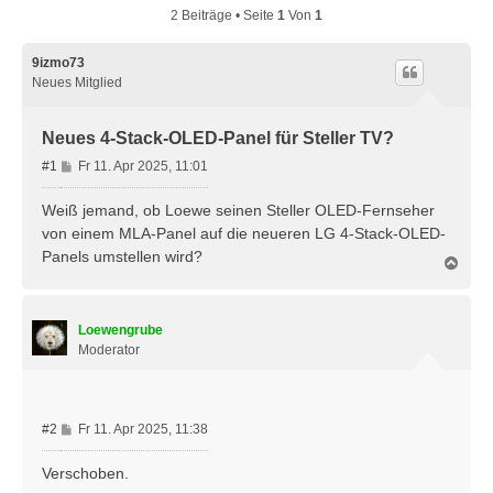
2 Beiträge • Seite
1
Von
1
9izmo73
Neues Mitglied
Neues 4-Stack-OLED-Panel für Steller TV?
B
#1
Fr 11. Apr 2025, 11:01
e
i
Weiß jemand, ob Loewe seinen Steller OLED-Fernseher
t
von einem MLA-Panel auf die neueren LG 4-Stack-OLED-
r
Panels umstellen wird?
N
a
a
g
c
h
Loewengrube
o
b
Moderator
e
n
B
#2
Fr 11. Apr 2025, 11:38
e
i
Verschoben.
t