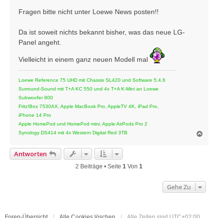
r
Fragen bitte nicht unter Loewe News posten!!
a
g
Da ist soweit nichts bekannt bisher, was das neue LG-
Panel angeht.
Vielleicht in einem ganz neuen Modell mal
Loewe Reference 75 UHD mit Chassis SL420 und Software 5.4.6
Surround-Sound mit T+A KC 550 und 4x T+A K-Mini an Loewe
Subwoofer 800
Fritz!Box 7530AX, Apple MacBook Pro, AppleTV 4K, iPad Pro,
iPhone 14 Pro
Apple HomePod und HomePod mini, Apple AirPods Pro 2
N
Synology DS414 mit 4x Western Digital Red 3TB
a
c
Antworten
h
o
2 Beiträge • Seite
1
Von
1
b
e
Gehe Zu
n
Foren-Übersicht
Alle Cookies löschen
Alle Zeiten sind
UTC+02:00