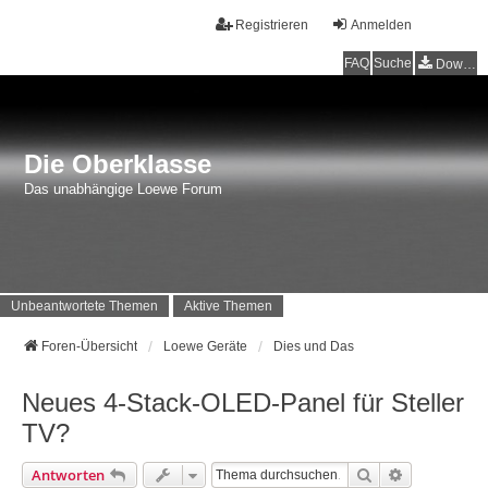
Registrieren
Anmelden
FAQ
Suche
Downloads
Die Oberklasse
Das unabhängige Loewe Forum
Unbeantwortete Themen
Aktive Themen
Foren-Übersicht
Loewe Geräte
Dies und Das
Neues 4-Stack-OLED-Panel für Steller
TV?
Suche
Erweiterte 
Antworten