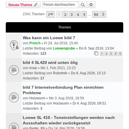
Suche
Erweiterte Suche
Neues Thema
Seite
1
Von
94
1
2
3
4
5
94
Nächste
2341 Themen
…
Themen
Was kann ein Loewe bild 7
von
Pretch
» Fr 29. Jul 2016, 15:40
Letzter Beitrag von
Loewengrube
»
Do 8. Sep 2016, 13:04
Antworten:
123
1
2
3
4
5
bild 4 SL420 wird unten ölig
von
insai
» Mo 1. Feb 2021, 13:23
Letzter Beitrag von
Robotnik
»
Do 6. Aug 2026, 15:13
Antworten:
17
bild 7 Internetverbindung Plan einrichten
Probleme
von
Holzwurm
» Mo 3. Aug 2026, 18:59
Letzter Beitrag von
Holzwurm
»
Di 4. Aug 2026, 09:51
Antworten:
3
Loewe SL 410 - Toneinstellungen werden nach
Ausschalten wieder zurückgesetzt
von
Bartel_89
» Do 14. Mai 2026, 19:56