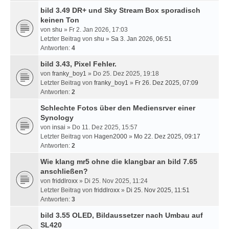
bild 3.49 DR+ und Sky Stream Box sporadisch
keinen Ton
von
shu
» Fr 2. Jan 2026, 17:03
Letzter Beitrag von
shu
»
Sa 3. Jan 2026, 06:51
Antworten:
4
bild 3.43, Pixel Fehler.
von
franky_boy1
» Do 25. Dez 2025, 19:18
Letzter Beitrag von
franky_boy1
»
Fr 26. Dez 2025, 07:09
Antworten:
2
Schlechte Fotos über den Mediensrver einer
Synology
von
insai
» Do 11. Dez 2025, 15:57
Letzter Beitrag von
Hagen2000
»
Mo 22. Dez 2025, 09:17
Antworten:
2
Wie klang mr5 ohne die klangbar an bild 7.65
anschließen?
von
friddlroxx
» Di 25. Nov 2025, 11:24
Letzter Beitrag von
friddlroxx
»
Di 25. Nov 2025, 11:51
Antworten:
3
bild 3.55 OLED, Bildaussetzer nach Umbau auf
SL420