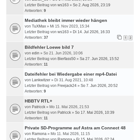
Letzter Beitrag von
ws163
»
So 2. Aug 2026, 23:19
Antworten:
9
Mediathek bleibt immer wieder hängen
von
TuXMax
» Mi 15. Nov 2023, 15:34
Letzter Beitrag von
ws163
»
Di 14. Jul 2026, 16:33
Antworten:
37
1
2
Bildfehler Loewe bild 7
von
edin
» So 21. Jun 2026, 10:06
Letzter Beitrag von
Bierfass50
»
Sa 27. Jun 2026, 15:52
Antworten:
11
Dateifehler bei Wiedergabe einer mp4-Datei
von
Lankwitzer
» Di 31. Aug 2021, 10:48
Letzter Beitrag von
Freejack24
»
So 7. Jun 2026, 20:52
Antworten:
9
HBBTV RTL+
von
Patricck
» Mo 11. Mai 2026, 21:53
Letzter Beitrag von
Patricck
»
So 17. Mai 2026, 10:39
Antworten:
11
Private SD-Programme auf Astra am Connect 48
von
Ramona
» Mo 11. Mai 2026, 11:15
Letzter Beitrag von
Ramona
»
Fr 15. Mai 2026, 07:24