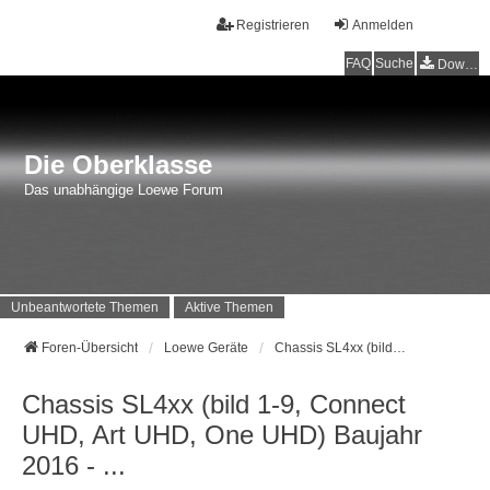
Registrieren
Anmelden
FAQ
Suche
Downloads
Die Oberklasse
Das unabhängige Loewe Forum
Unbeantwortete Themen
Aktive Themen
Foren-Übersicht
Loewe Geräte
Chassis SL4xx (bild 1-9, Connect UHD, Art UHD, One UHD) Baujahr 2016 - ...
Chassis SL4xx (bild 1-9, Connect
UHD, Art UHD, One UHD) Baujahr
2016 - ...