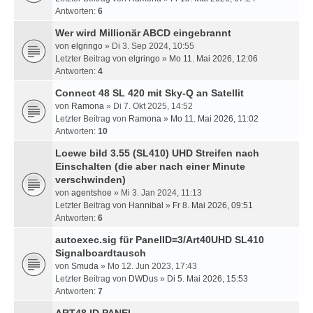
Antworten:
6
Wer wird Millionär ABCD eingebrannt
von
elgringo
» Di 3. Sep 2024, 10:55
Letzter Beitrag von
elgringo
»
Mo 11. Mai 2026, 12:06
Antworten:
4
Connect 48 SL 420 mit Sky-Q an Satellit
von
Ramona
» Di 7. Okt 2025, 14:52
Letzter Beitrag von
Ramona
»
Mo 11. Mai 2026, 11:02
Antworten:
10
Loewe bild 3.55 (SL410) UHD Streifen nach
Einschalten (die aber nach einer Minute
verschwinden)
von
agentshoe
» Mi 3. Jan 2024, 11:13
Letzter Beitrag von
Hannibal
»
Fr 8. Mai 2026, 09:51
Antworten:
6
autoexec.sig für PanelID=3/Art40UHD SL410
Signalboardtausch
von
Smuda
» Mo 12. Jun 2023, 17:43
Letzter Beitrag von
DWDus
»
Di 5. Mai 2026, 15:53
Antworten:
7