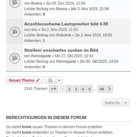
von
Brama
» Sa 28. Dez 2024, 12:58
Letzter Beitrag von
Brama
»
Mo 3. Nov 2025, 22:58
Antworten:
9
Anschlusschema Lautsprecher bild 4.55
von
shu
» So 2. Nov 2025, 11:55
Letzter Beitrag von
Robotnik
»
So 2. Nov 2025, 19:55
Antworten:
1
Streifen/ unscharfes zucken im Bild.
von
Rennegade
» Mo 27. Okt 2025, 19:54
Letzter Beitrag von
Rennegade
»
Do 30. Okt 2025, 14:04
Antworten:
6
Neues Thema
Seite
1
Von
94
1
2
3
4
5
94
Nächste
2341 Themen
…
Gehe Zu
BERECHTIGUNGEN IN DIESEM FORUM
Du darfst
keine
neuen Themen in diesem Forum erstellen.
Du darfst
keine
Antworten zu Themen in diesem Forum erstellen.