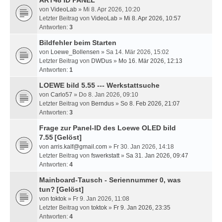
ART48 ID PANEL
von
VideoLab
» Mi 8. Apr 2026, 10:20
Letzter Beitrag von
VideoLab
»
Mi 8. Apr 2026, 10:57
Antworten:
3
Bildfehler beim Starten
von
Loewe_Bollensen
» Sa 14. Mär 2026, 15:02
Letzter Beitrag von
DWDus
»
Mo 16. Mär 2026, 12:13
Antworten:
1
LOEWE bild 5.55 --- Werkstattsuche
von
Carlo57
» Do 8. Jan 2026, 09:10
Letzter Beitrag von
Berndus
»
So 8. Feb 2026, 21:07
Antworten:
3
Frage zur Panel-ID des Loewe OLED bild
7.55
[Gelöst]
von
arris.kalf@gmail.com
» Fr 30. Jan 2026, 14:18
Letzter Beitrag von
fswerkstatt
»
Sa 31. Jan 2026, 09:47
Antworten:
4
Mainboard-Tausch - Seriennummer 0, was
tun?
[Gelöst]
von
toktok
» Fr 9. Jan 2026, 11:08
Letzter Beitrag von
toktok
»
Fr 9. Jan 2026, 23:35
Antworten:
4