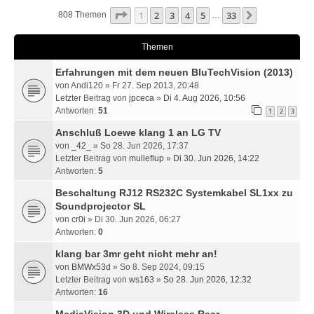
Seite
1
Von
33
1
2
3
4
5
33
Nächste
808 Themen
…
Themen
Erfahrungen mit dem neuen BluTechVision (2013)
von
Andi120
» Fr 27. Sep 2013, 20:48
Letzter Beitrag von
jpceca
»
Di 4. Aug 2026, 10:56
Antworten:
51
1
2
3
Anschluß Loewe klang 1 an LG TV
von
_42_
» So 28. Jun 2026, 17:37
Letzter Beitrag von
mulleflup
»
Di 30. Jun 2026, 14:22
Antworten:
5
Beschaltung RJ12 RS232C Systemkabel SL1xx zu
Soundprojector SL
von
cr0i
» Di 30. Jun 2026, 06:27
Antworten:
0
klang bar 3mr geht nicht mehr an!
von
BMWx53d
» So 8. Sep 2024, 09:15
Letzter Beitrag von
ws163
»
So 28. Jun 2026, 12:32
Antworten:
16