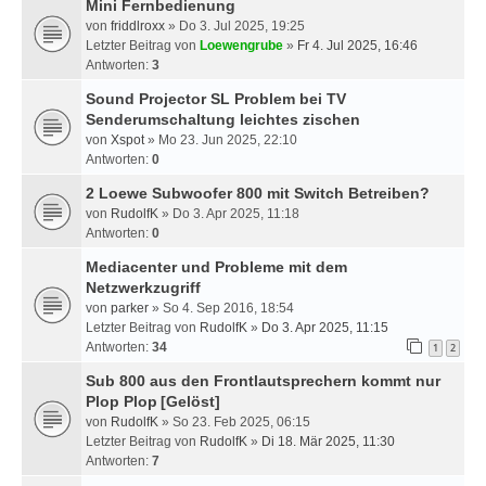
Mini Fernbedienung
von
friddlroxx
» Do 3. Jul 2025, 19:25
Letzter Beitrag von
Loewengrube
»
Fr 4. Jul 2025, 16:46
Antworten:
3
Sound Projector SL Problem bei TV
Senderumschaltung leichtes zischen
von
Xspot
» Mo 23. Jun 2025, 22:10
Antworten:
0
2 Loewe Subwoofer 800 mit Switch Betreiben?
von
RudolfK
» Do 3. Apr 2025, 11:18
Antworten:
0
Mediacenter und Probleme mit dem
Netzwerkzugriff
von
parker
» So 4. Sep 2016, 18:54
Letzter Beitrag von
RudolfK
»
Do 3. Apr 2025, 11:15
Antworten:
34
1
2
Sub 800 aus den Frontlautsprechern kommt nur
Plop Plop
[Gelöst]
von
RudolfK
» So 23. Feb 2025, 06:15
Letzter Beitrag von
RudolfK
»
Di 18. Mär 2025, 11:30
Antworten:
7