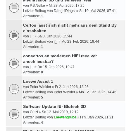
MediaVision 3D und Wireless Rear
von
P.S.Nelke
» Mi 23. Apr 2025, 17:25
Letzter Beitrag von
DängsiDingsi
»
So 10. Mai 2026, 07:41
Antworten:
1
Certos lässt sich nicht mehr aus dem Stand By
einschalten
von
j_l
» Sa 3. Jan 2026, 15:44
Letzter Beitrag von
j_l
»
Mo 23. Feb 2026, 19:44
Antworten:
1
concertos an modernen HiFi receiver
anschliessbar?
von
j_l
» Do 15. Jan 2026, 19:47
Antworten:
0
Loewe Assist 1
von
Peter Winkler
» Fr 2. Jan 2026, 13:26
Letzter Beitrag von
Peter Winkler
»
Mo 12. Jan 2026, 14:46
Antworten:
5
Software Update für Blutech 3D
von
Gutzi
» So 12. Mai 2019, 12:12
Letzter Beitrag von
Loewengrube
»
Fr 9. Jan 2026, 11:21
Antworten:
4