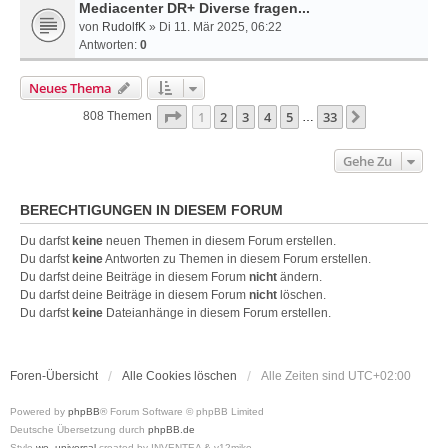
Mediacenter DR+ Diverse fragen...
von
RudolfK
» Di 11. Mär 2025, 06:22
Antworten:
0
Neues Thema
Seite
1
Von
33
1
2
3
4
5
33
Nächste
808 Themen
…
Gehe Zu
BERECHTIGUNGEN IN DIESEM FORUM
Du darfst
keine
neuen Themen in diesem Forum erstellen.
Du darfst
keine
Antworten zu Themen in diesem Forum erstellen.
Du darfst deine Beiträge in diesem Forum
nicht
ändern.
Du darfst deine Beiträge in diesem Forum
nicht
löschen.
Du darfst
keine
Dateianhänge in diesem Forum erstellen.
Foren-Übersicht
Alle Cookies löschen
Alle Zeiten sind
UTC+02:00
Powered by
phpBB
® Forum Software © phpBB Limited
Deutsche Übersetzung durch
phpBB.de
Style
we_universal
created by INVENTEA & v12mike