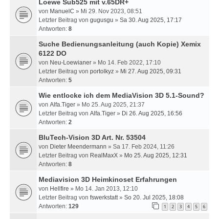
Loewe Sub525 mit v.65DR+
von
ManuelC
» Mi 29. Nov 2023, 08:51
Letzter Beitrag von
gugusgu
»
Sa 30. Aug 2025, 17:17
Antworten:
8
Suche Bedienungsanleitung (auch Kopie) Xemix
6122 DO
von
Neu-Loewianer
» Mo 14. Feb 2022, 17:10
Letzter Beitrag von
portolkyz
»
Mi 27. Aug 2025, 09:31
Antworten:
5
Wie entlocke ich dem MediaVision 3D 5.1-Sound?
von
Alfa.Tiger
» Mo 25. Aug 2025, 21:37
Letzter Beitrag von
Alfa.Tiger
»
Di 26. Aug 2025, 16:56
Antworten:
2
BluTech-Vision 3D Art. Nr. 53504
von
Dieter Meendermann
» Sa 17. Feb 2024, 11:26
Letzter Beitrag von
RealMaxX
»
Mo 25. Aug 2025, 12:31
Antworten:
8
Mediavision 3D Heimkinoset Erfahrungen
von
Hellfire
» Mo 14. Jan 2013, 12:10
Letzter Beitrag von
fswerkstatt
»
So 20. Jul 2025, 18:08
Antworten:
129
1
2
3
4
5
6