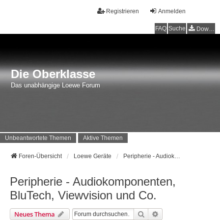
Registrieren
Anmelden
FAQ
Suche
Downloads
Die Oberklasse
Das unabhängige Loewe Forum
Unbeantwortete Themen
Aktive Themen
Foren-Übersicht
Loewe Geräte
Peripherie - Audiokomponenten, BluTech, Viewvision und Co.
Peripherie - Audiokomponenten,
BluTech, Viewvision und Co.
Suche
Erweiterte Suche
Neues Thema