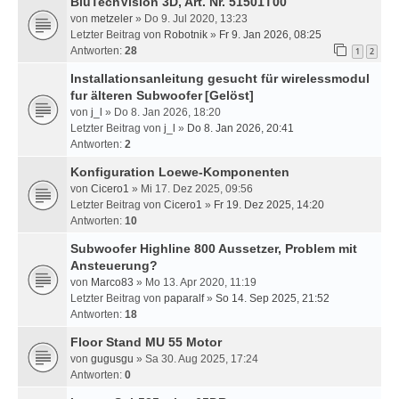
BluTechVision 3D, Art. Nr. 51501T00
von
metzeler
» Do 9. Jul 2020, 13:23
Letzter Beitrag von
Robotnik
»
Fr 9. Jan 2026, 08:25
Antworten:
28
1
2
Installationsanleitung gesucht für wirelessmodul
fur älteren Subwoofer
[Gelöst]
von
j_l
» Do 8. Jan 2026, 18:20
Letzter Beitrag von
j_l
»
Do 8. Jan 2026, 20:41
Antworten:
2
Konfiguration Loewe-Komponenten
von
Cicero1
» Mi 17. Dez 2025, 09:56
Letzter Beitrag von
Cicero1
»
Fr 19. Dez 2025, 14:20
Antworten:
10
Subwoofer Highline 800 Aussetzer, Problem mit
Ansteuerung?
von
Marco83
» Mo 13. Apr 2020, 11:19
Letzter Beitrag von
paparalf
»
So 14. Sep 2025, 21:52
Antworten:
18
Floor Stand MU 55 Motor
von
gugusgu
» Sa 30. Aug 2025, 17:24
Antworten:
0