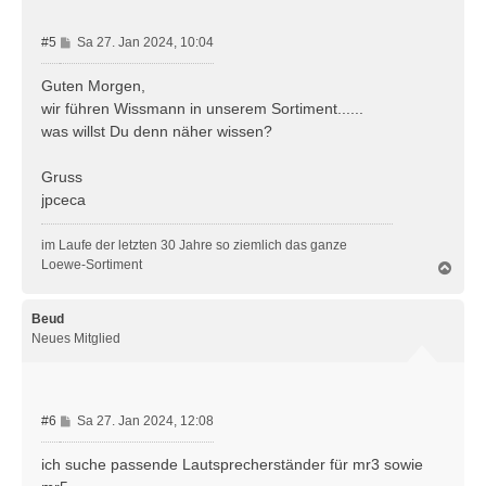
n
B
#5
Sa 27. Jan 2024, 10:04
e
i
Guten Morgen,
t
wir führen Wissmann in unserem Sortiment......
r
was willst Du denn näher wissen?
a
g
Gruss
jpceca
im Laufe der letzten 30 Jahre so ziemlich das ganze
Loewe-Sortiment
N
a
c
h
Beud
o
Neues Mitglied
b
e
n
B
#6
Sa 27. Jan 2024, 12:08
e
i
ich suche passende Lautsprecherständer für mr3 sowie
t