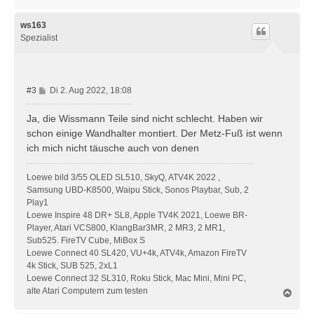
a
c
h
ws163
o
Spezialist
b
e
n
B
#3
Di 2. Aug 2022, 18:08
e
i
Ja, die Wissmann Teile sind nicht schlecht. Haben wir
t
schon einige Wandhalter montiert. Der Metz-Fuß ist wenn
r
ich mich nicht täusche auch von denen
a
g
Loewe bild 3/55 OLED SL510, SkyQ, ATV4K 2022 ,
Samsung UBD-K8500, Waipu Stick, Sonos Playbar, Sub, 2
Play1
Loewe Inspire 48 DR+ SL8, Apple TV4K 2021, Loewe BR-
Player, Atari VCS800, KlangBar3MR, 2 MR3, 2 MR1,
Sub525. FireTV Cube, MiBox S
Loewe Connect 40 SL420, VU+4k, ATV4k, Amazon FireTV
4k Stick, SUB 525, 2xL1
Loewe Connect 32 SL310, Roku Stick, Mac Mini, Mini PC,
alte Atari Computern zum testen
N
a