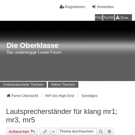
Registrieren
Anmelden
FAQ
Suche
Downloads
Die Oberklasse
Das unabhängige Loewe Forum
Unbeantwortete Themen
Aktive Themen
Foren-Übersicht
HiFi bis High-End
Sonstiges
Lautsprecherständer für klang mr1;
mr3, mr5
Suche
Erweiterte 
Antworten