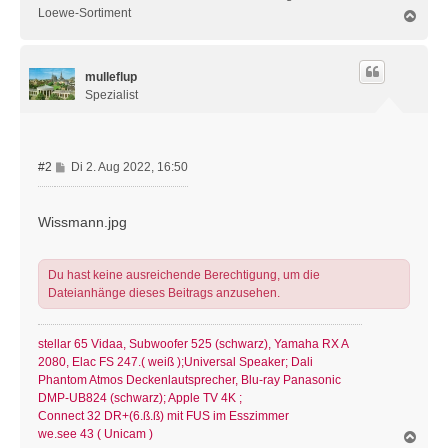
Loewe-Sortiment
N
a
c
h
mulleflup
o
b
Spezialist
e
n
B
#2
Di 2. Aug 2022, 16:50
e
i
t
Wissmann.jpg
r
a
g
Du hast keine ausreichende Berechtigung, um die
Dateianhänge dieses Beitrags anzusehen.
stellar 65 Vidaa, Subwoofer 525 (schwarz), Yamaha RX A
2080, Elac FS 247.( weiß );Universal Speaker; Dali
Phantom Atmos Deckenlautsprecher, Blu-ray Panasonic
DMP-UB824 (schwarz); Apple TV 4K ;
Connect 32 DR+(6.ß.ß) mit FUS im Esszimmer
we.see 43 ( Unicam )
N