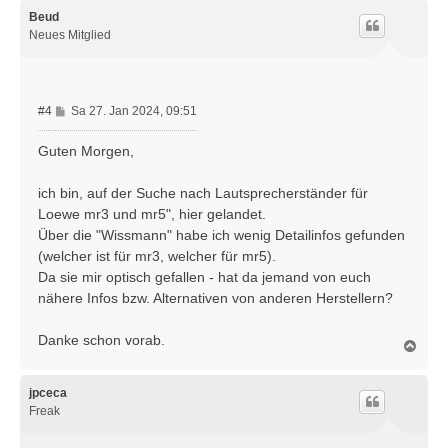
c
h
Beud
o
Neues Mitglied
b
e
n
B
#4
Sa 27. Jan 2024, 09:51
e
i
Guten Morgen,
t
r
ich bin, auf der Suche nach Lautsprecherständer für
a
Loewe mr3 und mr5", hier gelandet.
g
Über die "Wissmann" habe ich wenig Detailinfos gefunden
(welcher ist für mr3, welcher für mr5).
Da sie mir optisch gefallen - hat da jemand von euch
nähere Infos bzw. Alternativen von anderen Herstellern?
Danke schon vorab.
N
a
c
h
jpceca
o
Freak
b
e