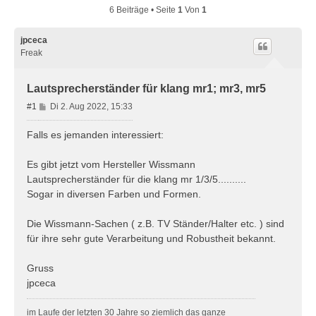
6 Beiträge • Seite
1
Von
1
jpceca
Freak
Lautsprecherständer für klang mr1; mr3, mr5
B
#1
Di 2. Aug 2022, 15:33
e
i
Falls es jemanden interessiert:
t
r
Es gibt jetzt vom Hersteller Wissmann
a
Lautsprecherständer für die klang mr 1/3/5..........
g
Sogar in diversen Farben und Formen.
Die Wissmann-Sachen ( z.B. TV Ständer/Halter etc. ) sind
für ihre sehr gute Verarbeitung und Robustheit bekannt.
Gruss
jpceca
im Laufe der letzten 30 Jahre so ziemlich das ganze