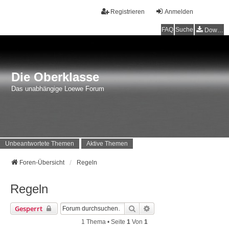
Registrieren
Anmelden
FAQ
Suche
Downloads
Die Oberklasse
Das unabhängige Loewe Forum
Unbeantwortete Themen
Aktive Themen
Foren-Übersicht
Regeln
Regeln
Suche
Erweiterte Suche
Gesperrt
1 Thema • Seite
1
Von
1