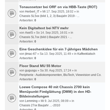
Tonaussetzer bei ORF on via HBB-Taste (ROT)
von
Herbert_IT
» Mi 17. Sep 2025, 18:02 » in
Chassis SL5xx (bild 1, 2, 3) Baujahr 2019 - ...
Antworten:
0
Kein Digitaltext bei NTV mehr
von
AxelS
» So 14. Sep 2025, 16:01 » in
Chassis SL7xx (bild i) Baujahr 2021 - ...
Antworten:
0
Eine Geschenkidee für ein 7-jähriges Mädchen
von
jtmac-67
» Sa 13. Sep 2025, 11:49 » in
Kaffeeklatsch
Antworten:
0
Floor Stand MU 55 Motor
von
gugusgu
» Sa 30. Aug 2025, 17:24 » in
Peripherie - Audiokomponenten, BluTech, Viewvision und Co.
Antworten:
0
Loewe Compose 40 mit Chassis 2700 kein
Menüpunkt Fimlglättung (DMM) in den HD-
Bildeinstellungen
von
Lemming
» Mi 9. Jul 2025, 08:09 » in
Chassis 27xx Baujahr ....-2010
Antworten:
0