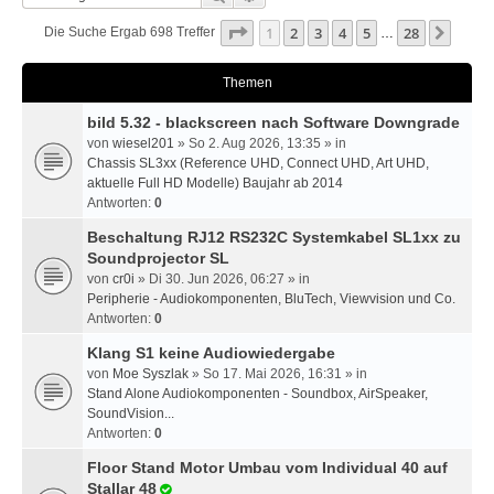
Seite
1
Von
28
1
2
3
4
5
28
Nächs
Die Suche Ergab 698 Treffer
…
Themen
bild 5.32 - blackscreen nach Software Downgrade
von
wiesel201
» So 2. Aug 2026, 13:35 » in
Chassis SL3xx (Reference UHD, Connect UHD, Art UHD,
aktuelle Full HD Modelle) Baujahr ab 2014
Antworten:
0
Beschaltung RJ12 RS232C Systemkabel SL1xx zu
Soundprojector SL
von
cr0i
» Di 30. Jun 2026, 06:27 » in
Peripherie - Audiokomponenten, BluTech, Viewvision und Co.
Antworten:
0
Klang S1 keine Audiowiedergabe
von
Moe Syszlak
» So 17. Mai 2026, 16:31 » in
Stand Alone Audiokomponenten - Soundbox, AirSpeaker,
SoundVision...
Antworten:
0
Floor Stand Motor Umbau vom Individual 40 auf
Stallar 48