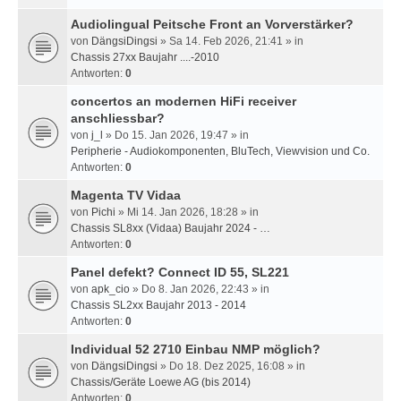
Audiolingual Peitsche Front an Vorverstärker?
von
DängsiDingsi
» Sa 14. Feb 2026, 21:41 » in
Chassis 27xx Baujahr ....-2010
Antworten:
0
concertos an modernen HiFi receiver
anschliessbar?
von
j_l
» Do 15. Jan 2026, 19:47 » in
Peripherie - Audiokomponenten, BluTech, Viewvision und Co.
Antworten:
0
Magenta TV Vidaa
von
Pichi
» Mi 14. Jan 2026, 18:28 » in
Chassis SL8xx (Vidaa) Baujahr 2024 - …
Antworten:
0
Panel defekt? Connect ID 55, SL221
von
apk_cio
» Do 8. Jan 2026, 22:43 » in
Chassis SL2xx Baujahr 2013 - 2014
Antworten:
0
Individual 52 2710 Einbau NMP möglich?
von
DängsiDingsi
» Do 18. Dez 2025, 16:08 » in
Chassis/Geräte Loewe AG (bis 2014)
Antworten:
0