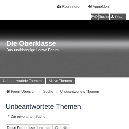
Registrieren
Anmelden
FAQ
Suche
Downloads
Die Oberklasse
Das unabhängige Loewe Forum
Unbeantwortete Themen
Aktive Themen
Foren-Übersicht
Suche
Unbeantwortete Themen
Unbeantwortete Themen
Zur erweiterten Suche
Suche
Erweiterte Suche