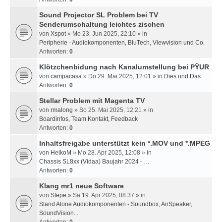
Sound Projector SL Problem bei TV
Senderumschaltung leichtes zischen
von
Xspot
» Mo 23. Jun 2025, 22:10 » in
Peripherie - Audiokomponenten, BluTech, Viewvision und Co.
Antworten:
0
Klötzchenbidung nach Kanalumstellung bei PŸUR
von
campacasa
» Do 29. Mai 2025, 12:01 » in
Dies und Das
Antworten:
0
Stellar Problem mit Magenta TV
von
rmalong
» So 25. Mai 2025, 12:21 » in
Boardinfos, Team Kontakt, Feedback
Antworten:
0
Inhaltsfreigabe unterstützt kein *.MOV und *.MPEG
von
HeikoM
» Mo 28. Apr 2025, 12:08 » in
Chassis SL8xx (Vidaa) Baujahr 2024 - …
Antworten:
0
Klang mr1 neue Software
von
Stepe
» Sa 19. Apr 2025, 08:37 » in
Stand Alone Audiokomponenten - Soundbox, AirSpeaker,
SoundVision...