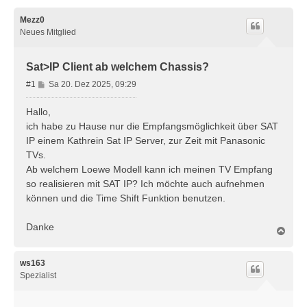
Mezz0
Neues Mitglied
Sat>IP Client ab welchem Chassis?
B
#1
Sa 20. Dez 2025, 09:29
e
i
Hallo,
t
ich habe zu Hause nur die Empfangsmöglichkeit über SAT
r
IP einem Kathrein Sat IP Server, zur Zeit mit Panasonic
a
TVs.
g
Ab welchem Loewe Modell kann ich meinen TV Empfang
so realisieren mit SAT IP? Ich möchte auch aufnehmen
können und die Time Shift Funktion benutzen.
Danke
N
a
c
h
ws163
o
Spezialist
b
e
n