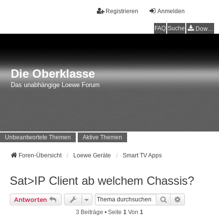
Registrieren
Anmelden
FAQ
Suche
Downloads
Die Oberklasse
Das unabhängige Loewe Forum
Unbeantwortete Themen
Aktive Themen
Foren-Übersicht
Loewe Geräte
Smart TV Apps
Sat>IP Client ab welchem Chassis?
Suche
Erweiterte 
Antworten
3 Beiträge • Seite
1
Von
1