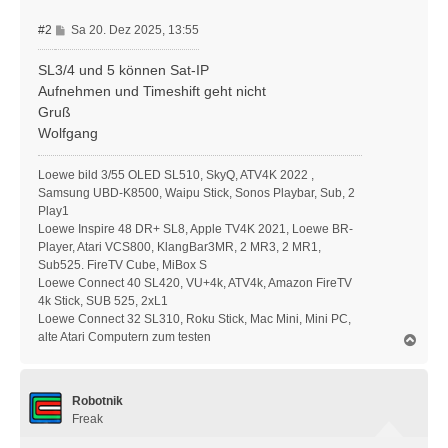
B
#2
Sa 20. Dez 2025, 13:55
e
i
SL3/4 und 5 können Sat-IP
t
Aufnehmen und Timeshift geht nicht
r
Gruß
a
Wolfgang
g
Loewe bild 3/55 OLED SL510, SkyQ, ATV4K 2022 ,
Samsung UBD-K8500, Waipu Stick, Sonos Playbar, Sub, 2
Play1
Loewe Inspire 48 DR+ SL8, Apple TV4K 2021, Loewe BR-
Player, Atari VCS800, KlangBar3MR, 2 MR3, 2 MR1,
Sub525. FireTV Cube, MiBox S
Loewe Connect 40 SL420, VU+4k, ATV4k, Amazon FireTV
4k Stick, SUB 525, 2xL1
Loewe Connect 32 SL310, Roku Stick, Mac Mini, Mini PC,
alte Atari Computern zum testen
N
a
c
h
Robotnik
o
b
Freak
e