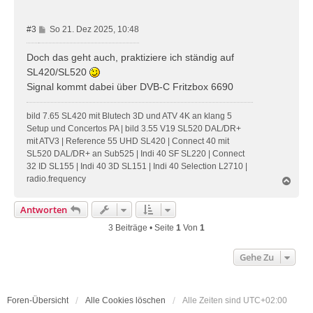
n
B
#3
So 21. Dez 2025, 10:48
e
i
Doch das geht auch, praktiziere ich ständig auf
t
SL420/SL520
r
Signal kommt dabei über DVB-C Fritzbox 6690
a
g
bild 7.65 SL420 mit Blutech 3D und ATV 4K an klang 5
Setup und Concertos PA | bild 3.55 V19 SL520 DAL/DR+
mit ATV3 | Reference 55 UHD SL420 | Connect 40 mit
SL520 DAL/DR+ an Sub525 | Indi 40 SF SL220 | Connect
32 ID SL155 | Indi 40 3D SL151 | Indi 40 Selection L2710 |
radio.frequency
N
a
c
Antworten
h
o
3 Beiträge • Seite
1
Von
1
b
e
Gehe Zu
n
Foren-Übersicht
Alle Cookies löschen
Alle Zeiten sind
UTC+02:00