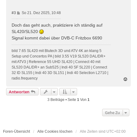
n
B
#3
So 21. Dez 2025, 10:48
e
i
Doch das geht auch, praktiziere ich ständig auf
t
SL420/SL520
r
Signal kommt dabei über DVB-C Fritzbox 6690
a
g
bild 7.65 SL420 mit Blutech 3D und ATV 4K an klang 5
Setup und Concertos PA | bild 3.55 V19 SL520 DAL/DR+
mit ATV3 | Reference 55 UHD SL420 | Connect 40 mit
SL520 DAL/DR+ an Sub525 | Indi 40 SF SL220 | Connect
32 ID SL155 | Indi 40 3D SL151 | Indi 40 Selection L2710 |
radio.frequency
N
a
c
Antworten
h
o
3 Beiträge • Seite
1
Von
1
b
e
Gehe Zu
n
Foren-Übersicht
Alle Cookies löschen
Alle Zeiten sind
UTC+02:00