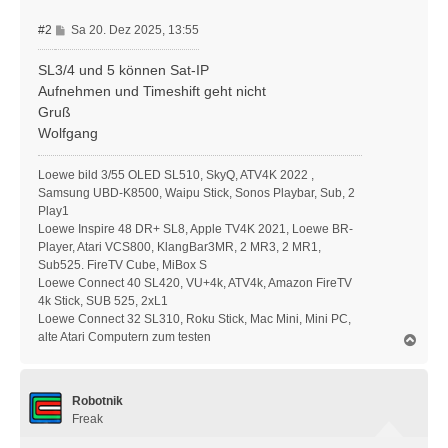
B
#2
Sa 20. Dez 2025, 13:55
e
i
SL3/4 und 5 können Sat-IP
t
Aufnehmen und Timeshift geht nicht
r
Gruß
a
Wolfgang
g
Loewe bild 3/55 OLED SL510, SkyQ, ATV4K 2022 ,
Samsung UBD-K8500, Waipu Stick, Sonos Playbar, Sub, 2
Play1
Loewe Inspire 48 DR+ SL8, Apple TV4K 2021, Loewe BR-
Player, Atari VCS800, KlangBar3MR, 2 MR3, 2 MR1,
Sub525. FireTV Cube, MiBox S
Loewe Connect 40 SL420, VU+4k, ATV4k, Amazon FireTV
4k Stick, SUB 525, 2xL1
Loewe Connect 32 SL310, Roku Stick, Mac Mini, Mini PC,
alte Atari Computern zum testen
N
a
c
h
Robotnik
o
b
Freak
e