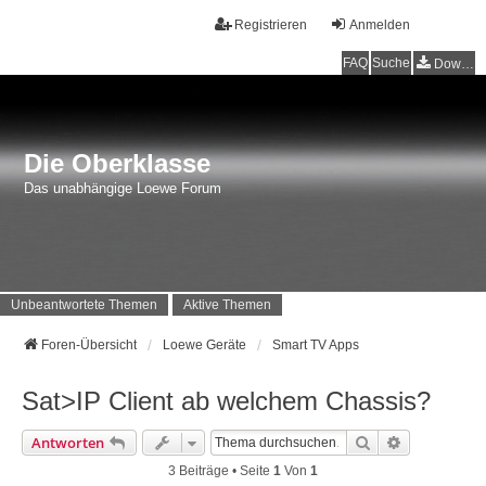
Registrieren
Anmelden
FAQ
Suche
Downloads
Die Oberklasse
Das unabhängige Loewe Forum
Unbeantwortete Themen
Aktive Themen
Foren-Übersicht
Loewe Geräte
Smart TV Apps
Sat>IP Client ab welchem Chassis?
Suche
Erweiterte 
Antworten
3 Beiträge • Seite
1
Von
1