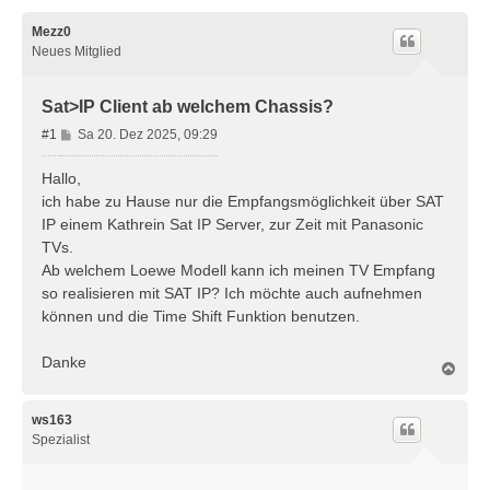
Mezz0
Neues Mitglied
Sat>IP Client ab welchem Chassis?
B
#1
Sa 20. Dez 2025, 09:29
e
i
Hallo,
t
ich habe zu Hause nur die Empfangsmöglichkeit über SAT
r
IP einem Kathrein Sat IP Server, zur Zeit mit Panasonic
a
TVs.
g
Ab welchem Loewe Modell kann ich meinen TV Empfang
so realisieren mit SAT IP? Ich möchte auch aufnehmen
können und die Time Shift Funktion benutzen.
Danke
N
a
c
h
ws163
o
Spezialist
b
e
n