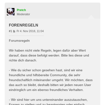
Pretch
Moderator
FORENREGELN
B
#1
Fr 4. Nov 2016, 11:04
e
i
Forumsregeln
t
r
Wir haben nicht viele Regeln, legen dafür aber Wert
a
darauf, dass diese befolgt werden. Bitte lies diese und
g
richte dich danach.
- Wie du sicher schon gesehen hast, sind wir eine
freundliche und hilfsbereite Community, die sehr
freundschaftlich miteinander umgeht. Wir möchten, dass
das auch so bleibt, deshalb bitten wir jeden neuen User
eindringlich um ein ebenso freundliches Verhalten.
- Wir sind hier um uns untereinander auszutauschen,
Fragen zu stellen und zu beantworten oder einfach