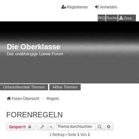
Registrieren
Anmelden
FAQ
Suche
Downloads
Die Oberklasse
Das unabhängige Loewe Forum
Unbeantwortete Themen
Aktive Themen
Foren-Übersicht
Regeln
FORENREGELN
Suche
Erweiterte Su
Gesperrt
1 Beitrag • Seite
1
Von
1