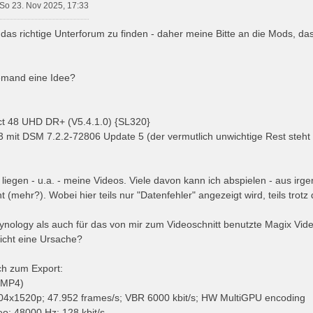
So 23. Nov 2025, 17:33
, das richtige Unterforum zu finden - daher meine Bitte an die Mods, 
 jemand eine Idee?
 48 UHD DR+ (V5.4.1.0) {SL320}
 mit DSM 7.2.2-72806 Update 5 (der vermutlich unwichtige Rest steht
 liegen - u.a. - meine Videos. Viele davon kann ich abspielen - aus i
 (mehr?). Wobei hier teils nur "Datenfehler" angezeigt wird, teils trotz
ynology als auch für das von mir zum Videoschnitt benutzte Magix Vid
leicht eine Ursache?
ch zum Export:
(MP4)
704x1520p; 47.952 frames/s; VBR 6000 kbit/s; HW MultiGPU encoding
eo; 48000 Hz; 128 kbit/s