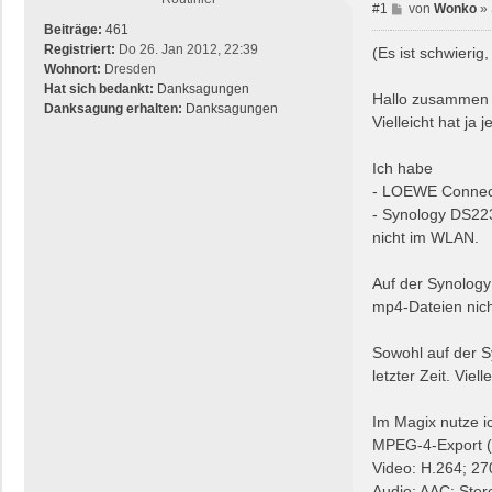
B
#1
von
Wonko
»
e
Beiträge:
461
i
Registriert:
Do 26. Jan 2012, 22:39
(Es ist schwierig
t
Wohnort:
Dresden
r
Hat sich bedankt:
Danksagungen
Hallo zusammen
a
Danksagung erhalten:
Danksagungen
Vielleicht hat ja
g
Ich habe
- LOEWE Connect
- Synology DS223
nicht im WLAN.
Auf der Synology
mp4-Dateien nicht
Sowohl auf der S
letzter Zeit. Viel
Im Magix nutze i
MPEG-4-Export 
Video: H.264; 2
Audio: AAC; Ster