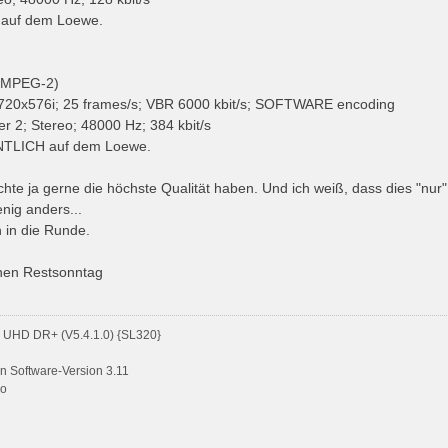
 auf dem Loewe.
(MPEG-2)
720x576i; 25 frames/s; VBR 6000 kbit/s; SOFTWARE encoding
r 2; Stereo; 48000 Hz; 384 kbit/s
NTLICH auf dem Loewe.
e ja gerne die höchste Qualität haben. Und ich weiß, dass dies "nur"
nig anders...
h in die Runde.
önen Restsonntag
UHD DR+ (V5.4.1.0) {SL320}
 Software-Version 3.11
go