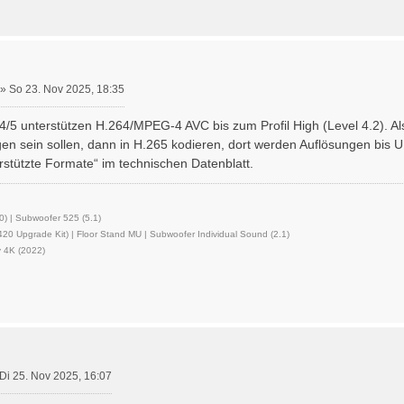
»
So 23. Nov 2025, 18:35
4/5 unterstützen H.264/MPEG-4 AVC bis zum Profil High (Level 4.2). 
en sein sollen, dann in H.265 kodieren, dort werden Auflösungen bis U
rstützte Formate“ im technischen Datenblatt.
0) | Subwoofer 525 (5.1)
0 Upgrade Kit) | Floor Stand MU | Subwoofer Individual Sound (2.1)
v 4K (2022)
Di 25. Nov 2025, 16:07