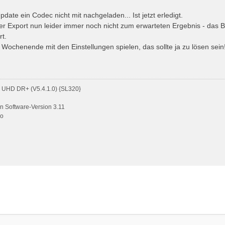
.
ate ein Codec nicht mit nachgeladen... Ist jetzt erledigt.
der Export nun leider immer noch nicht zum erwarteten Ergebnis - das Bil
rt.
Wochenende mit den Einstellungen spielen, das sollte ja zu lösen sein
UHD DR+ (V5.4.1.0) {SL320}
 Software-Version 3.11
go