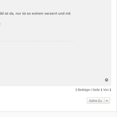
d ist da, nur ist es extrem verzerrt und mit
!
N
a
c
3 Beiträge • Seite
1
Von
1
h
o
Gehe Zu
b
e
n