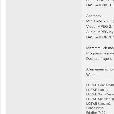
DAS läuft NICHT
Alternativ:
MPEG-2-Export 
Video: MPEG-2; 
Audio: MPEG laye
DAS läuft ORDE
Mhmmm, ich möcht
Programm ein we
Deshalb frage ic
Allen einen sch
Wonko
LOEWE Connect 48 
LOEWE klang 1
LOEWE SoundVision
LOEWE Speaker 2
LOEWE klang m1
Sonos Play:1
FritzBox 7490