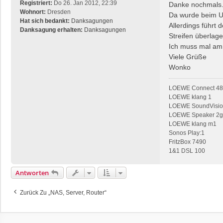
i
Registriert:
Do 26. Jan 2012, 22:39
Danke nochmals
t
Wohnort:
Dresden
Da wurde beim Upd
r
Hat sich bedankt:
Danksagungen
Allerdings führt 
a
Danksagung erhalten:
Danksagungen
Streifen überlage
g
Ich muss mal am 
Viele Grüße
Wonko
LOEWE Connect 48 
LOEWE klang 1
LOEWE SoundVision
LOEWE Speaker 2
LOEWE klang m1
Sonos Play:1
FritzBox 7490
1&1 DSL 100
Antworten
Zurück Zu „NAS, Server, Router“