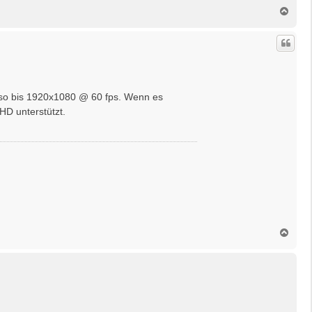
N
a
c
h
o
b
e
n
Also bis 1920x1080 @ 60 fps. Wenn es
HD unterstützt.
N
a
c
h
o
b
e
n