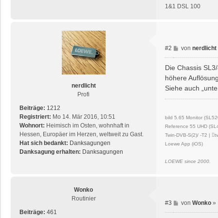
1&1 DSL 100
B
#2
von
nerdlicht
e
i
Die Chassis SL3/
t
höhere Auflösung
r
nerdlicht
Siehe auch „unte
a
Profi
g
Beiträge:
1212
Registriert:
Mo 14. Mär 2016, 10:51
bild 5.65 Monitor (SL52
Wohnort:
Heimisch im Osten, wohnhaft in
Reference 55 UHD (SL42
Hessen, Europäer im Herzen, weltweit zu Gast.
Twin-DVB-S(2)/ -T2 | t
Hat sich bedankt:
Danksagungen
Loewe App (iOS)
Danksagung erhalten:
Danksagungen
LOEWE since 2000.
Wonko
Routinier
B
#3
von
Wonko
»
e
Beiträge:
461