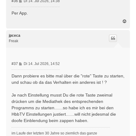
B
#36
Di 14. Jul 2026, 14:38
e
i
Per App.
t
N
r
a
a
c
g
h
jpceca
o
Freak
b
e
n
B
#37
Di 14. Jul 2026, 14:52
e
i
Dann probiere es bitte mal über die "rote" Taste zu starten,
t
und schau ob da das Verhalten ein anderes ist ! ?
r
a
Je nach Einstellung musst Du die rote Taste zweimal
g
drücken um die Mediathek des entsprechenden
Programms zu starten.......so habe ich es mir bei den
HbbTV Einstellungen justiert.......will nicht jedesmal die
doofe Einblendung beim zappen haben.
im Laufe der letzten 30 Jahre so ziemlich das ganze