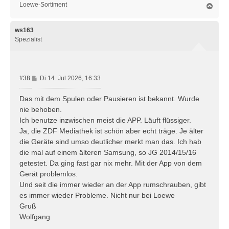
Loewe-Sortiment
N
a
c
h
ws163
o
Spezialist
b
e
n
B
#38
Di 14. Jul 2026, 16:33
e
i
Das mit dem Spulen oder Pausieren ist bekannt. Wurde
t
nie behoben.
r
Ich benutze inzwischen meist die APP. Läuft flüssiger.
a
Ja, die ZDF Mediathek ist schön aber echt träge. Je älter
g
die Geräte sind umso deutlicher merkt man das. Ich hab
die mal auf einem älteren Samsung, so JG 2014/15/16
getestet. Da ging fast gar nix mehr. Mit der App von dem
Gerät problemlos.
Und seit die immer wieder an der App rumschrauben, gibt
es immer wieder Probleme. Nicht nur bei Loewe
Gruß
Wolfgang