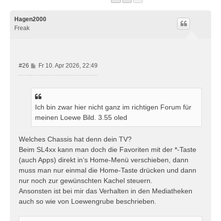
Hagen2000
Freak
B
#26
Fr 10. Apr 2026, 22:49
e
i
t
r
Ich bin zwar hier nicht ganz im richtigen Forum für
a
meinen Loewe Bild. 3.55 oled
g
Welches Chassis hat denn dein TV?
Beim SL4xx kann man doch die Favoriten mit der *-Taste
(auch Apps) direkt in‘s Home-Menü verschieben, dann
muss man nur einmal die Home-Taste drücken und dann
nur noch zur gewünschten Kachel steuern.
Ansonsten ist bei mir das Verhalten in den Mediatheken
auch so wie von Loewengrube beschrieben.