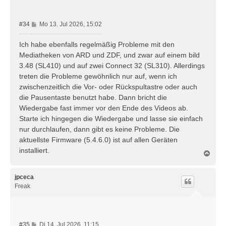
e
n
B
#34
Mo 13. Jul 2026, 15:02
e
i
Ich habe ebenfalls regelmäßig Probleme mit den
t
Mediatheken von ARD und ZDF, und zwar auf einem bild
r
3.48 (SL410) und auf zwei Connect 32 (SL310). Allerdings
a
treten die Probleme gewöhnlich nur auf, wenn ich
g
zwischenzeitlich die Vor- oder Rückspultastre oder auch
die Pausentaste benutzt habe. Dann bricht die
Wiedergabe fast immer vor den Ende des Videos ab.
Starte ich hingegen die Wiedergabe und lasse sie einfach
nur durchlaufen, dann gibt es keine Probleme. Die
aktuellste Firmware (5.4.6.0) ist auf allen Geräten
installiert.
N
a
c
h
jpceca
o
Freak
b
e
n
B
#35
Di 14. Jul 2026, 11:15