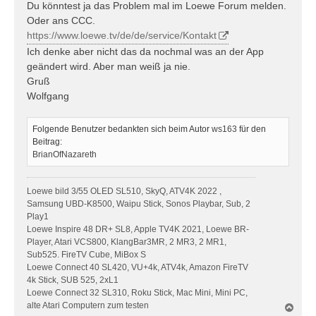
Du könntest ja das Problem mal im Loewe Forum melden.
Oder ans CCC.
https://www.loewe.tv/de/de/service/Kontakt
Ich denke aber nicht das da nochmal was an der App
geändert wird. Aber man weiß ja nie.
Gruß
Wolfgang
Folgende Benutzer bedankten sich beim Autor
ws163
für den
Beitrag:
BrianOfNazareth
Loewe bild 3/55 OLED SL510, SkyQ, ATV4K 2022 ,
Samsung UBD-K8500, Waipu Stick, Sonos Playbar, Sub, 2
Play1
Loewe Inspire 48 DR+ SL8, Apple TV4K 2021, Loewe BR-
Player, Atari VCS800, KlangBar3MR, 2 MR3, 2 MR1,
Sub525. FireTV Cube, MiBox S
Loewe Connect 40 SL420, VU+4k, ATV4k, Amazon FireTV
4k Stick, SUB 525, 2xL1
Loewe Connect 32 SL310, Roku Stick, Mac Mini, Mini PC,
alte Atari Computern zum testen
N