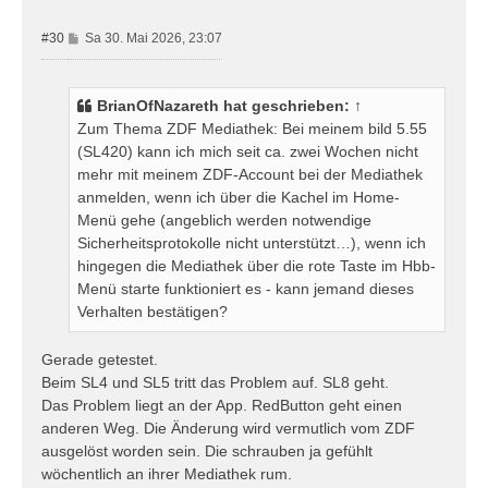
n
B
#30
Sa 30. Mai 2026, 23:07
e
i
t
BrianOfNazareth
hat geschrieben:
↑
r
Zum Thema ZDF Mediathek: Bei meinem bild 5.55
a
(SL420) kann ich mich seit ca. zwei Wochen nicht
g
mehr mit meinem ZDF-Account bei der Mediathek
anmelden, wenn ich über die Kachel im Home-
Menü gehe (angeblich werden notwendige
Sicherheitsprotokolle nicht unterstützt…), wenn ich
hingegen die Mediathek über die rote Taste im Hbb-
Menü starte funktioniert es - kann jemand dieses
Verhalten bestätigen?
Gerade getestet.
Beim SL4 und SL5 tritt das Problem auf. SL8 geht.
Das Problem liegt an der App. RedButton geht einen
anderen Weg. Die Änderung wird vermutlich vom ZDF
ausgelöst worden sein. Die schrauben ja gefühlt
wöchentlich an ihrer Mediathek rum.