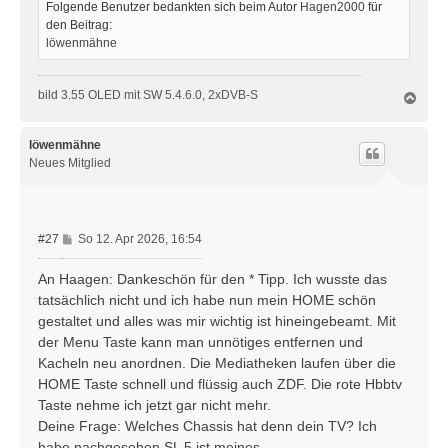
Folgende Benutzer bedankten sich beim Autor
Hagen2000
für
den Beitrag:
löwenmähne
bild 3.55 OLED mit SW 5.4.6.0, 2xDVB-S
N
a
c
h
löwenmähne
o
Neues Mitglied
b
e
n
B
#27
So 12. Apr 2026, 16:54
e
i
An Haagen: Dankeschön für den * Tipp. Ich wusste das
t
tatsächlich nicht und ich habe nun mein HOME schön
r
gestaltet und alles was mir wichtig ist hineingebeamt. Mit
a
der Menu Taste kann man unnötiges entfernen und
g
Kacheln neu anordnen. Die Mediatheken laufen über die
HOME Taste schnell und flüssig auch ZDF. Die rote Hbbtv
Taste nehme ich jetzt gar nicht mehr.
Deine Frage: Welches Chassis hat denn dein TV? Ich
habe nachgesehen SL 5 ist meines.