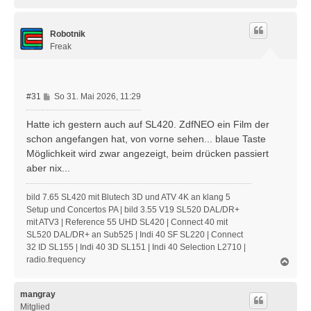
a
c
h
Robotnik
o
b
Freak
e
n
B
#31
So 31. Mai 2026, 11:29
e
i
Hatte ich gestern auch auf SL420. ZdfNEO ein Film der
t
schon angefangen hat, von vorne sehen... blaue Taste
r
Möglichkeit wird zwar angezeigt, beim drücken passiert
a
aber nix...
g
bild 7.65 SL420 mit Blutech 3D und ATV 4K an klang 5
Setup und Concertos PA | bild 3.55 V19 SL520 DAL/DR+
mit ATV3 | Reference 55 UHD SL420 | Connect 40 mit
SL520 DAL/DR+ an Sub525 | Indi 40 SF SL220 | Connect
32 ID SL155 | Indi 40 3D SL151 | Indi 40 Selection L2710 |
radio.frequency
N
a
c
h
mangray
o
Mitglied