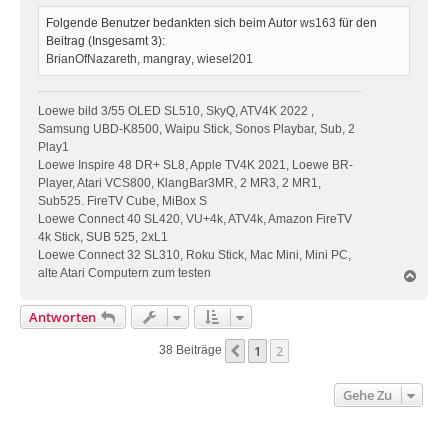
Folgende Benutzer bedankten sich beim Autor
ws163
für den
Beitrag (Insgesamt 3):
BrianOfNazareth
,
mangray
,
wiesel201
Loewe bild 3/55 OLED SL510, SkyQ, ATV4K 2022 ,
Samsung UBD-K8500, Waipu Stick, Sonos Playbar, Sub, 2
Play1
Loewe Inspire 48 DR+ SL8, Apple TV4K 2021, Loewe BR-
Player, Atari VCS800, KlangBar3MR, 2 MR3, 2 MR1,
Sub525. FireTV Cube, MiBox S
Loewe Connect 40 SL420, VU+4k, ATV4k, Amazon FireTV
4k Stick, SUB 525, 2xL1
Loewe Connect 32 SL310, Roku Stick, Mac Mini, Mini PC,
alte Atari Computern zum testen
N
a
c
Antworten
h
o
1
2
Vorherige
38 Beiträge
b
e
n
Gehe Zu