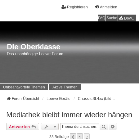
Registrieren
Anmelden
FAQ
Suche
Downloads
Die Oberklasse
Das unabhängige Loewe Forum
Unbeantwortete Themen
Aktive Themen
Foren-Übersicht
Loewe Geräte
Chassis SL4xx (bild 1-9, Connect UHD, Art UHD, One UHD) Baujahr 2016 - ...
Mediathek bleibt immer wieder hängen
Suche
Erweiterte 
Antworten
1
2
Vorherige
38 Beiträge