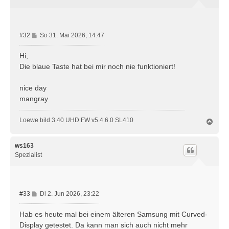
b
e
n
B
#32
So 31. Mai 2026, 14:47
e
i
Hi,
t
Die blaue Taste hat bei mir noch nie funktioniert!
r
a
nice day
g
mangray
Loewe bild 3.40 UHD FW v5.4.6.0 SL410
N
a
c
h
ws163
o
Spezialist
b
e
n
B
#33
Di 2. Jun 2026, 23:22
e
i
Hab es heute mal bei einem älteren Samsung mit Curved-
t
Display getestet. Da kann man sich auch nicht mehr