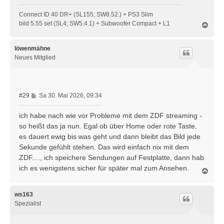
Connect ID 40 DR+ (SL155; SW8.52.) + PS3 Slim
bild 5.55 set (SL4; SW5.4.1) + Subwoofer Compact + L1
N
a
c
h
löwenmähne
o
Neues Mitglied
b
e
n
B
#29
Sa 30. Mai 2026, 09:34
e
i
ich habe nach wie vor Probleme mit dem ZDF streaming -
t
so heißt das ja nun. Egal ob über Home oder rote Taste,
r
es dauert ewig bis was geht und dann bleibt das Bild jede
a
Sekunde gefühlt stehen. Das wird einfach nix mit dem
g
ZDF...., ich speichere Sendungen auf Festplatte, dann hab
ich es wenigstens sicher für später mal zum Ansehen.
N
a
c
h
ws163
o
Spezialist
b
e