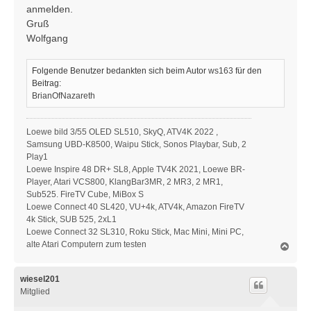
r
anmelden.
a
Gruß
g
Wolfgang
Folgende Benutzer bedankten sich beim Autor
ws163
für den
Beitrag:
BrianOfNazareth
Loewe bild 3/55 OLED SL510, SkyQ, ATV4K 2022 ,
Samsung UBD-K8500, Waipu Stick, Sonos Playbar, Sub, 2
Play1
Loewe Inspire 48 DR+ SL8, Apple TV4K 2021, Loewe BR-
Player, Atari VCS800, KlangBar3MR, 2 MR3, 2 MR1,
Sub525. FireTV Cube, MiBox S
Loewe Connect 40 SL420, VU+4k, ATV4k, Amazon FireTV
4k Stick, SUB 525, 2xL1
Loewe Connect 32 SL310, Roku Stick, Mac Mini, Mini PC,
alte Atari Computern zum testen
N
a
c
h
wiesel201
o
Mitglied
b