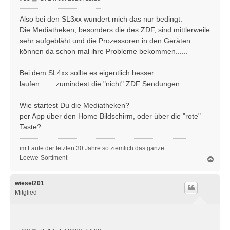
e
i
Also bei den SL3xx wundert mich das nur bedingt:
t
Die Mediatheken, besonders die des ZDF, sind mittlerweile
r
sehr aufgebläht und die Prozessoren in den Geräten
a
können da schon mal ihre Probleme bekommen......
g
Bei dem SL4xx sollte es eigentlich besser
laufen........zumindest die "nicht" ZDF Sendungen.
Wie startest Du die Mediatheken?
per App über den Home Bildschirm, oder über die "rote"
Taste?
im Laufe der letzten 30 Jahre so ziemlich das ganze
Loewe-Sortiment
N
a
c
h
wiesel201
o
Mitglied
b
e
n