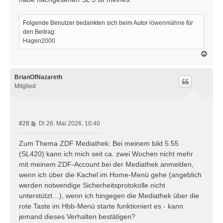
Folgende Benutzer bedankten sich beim Autor
löwenmähne
für
den Beitrag:
Hagen2000
N
a
c
h
BrianOfNazareth
o
Mitglied
b
e
n
B
#28
Di 26. Mai 2026, 10:40
e
i
Zum Thema ZDF Mediathek: Bei meinem bild 5.55
t
(SL420) kann ich mich seit ca. zwei Wochen nicht mehr
r
mit meinem ZDF-Account bei der Mediathek anmelden,
a
wenn ich über die Kachel im Home-Menü gehe (angeblich
g
werden notwendige Sicherheitsprotokolle nicht
unterstützt…), wenn ich hingegen die Mediathek über die
rote Taste im Hbb-Menü starte funktioniert es - kann
jemand dieses Verhalten bestätigen?