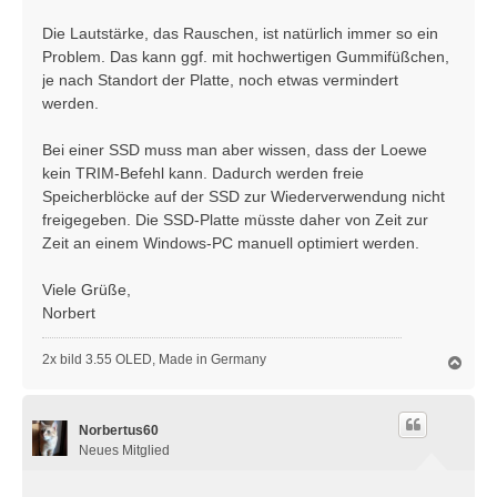
Die Lautstärke, das Rauschen, ist natürlich immer so ein
Problem. Das kann ggf. mit hochwertigen Gummifüßchen,
je nach Standort der Platte, noch etwas vermindert
werden.
Bei einer SSD muss man aber wissen, dass der Loewe
kein TRIM-Befehl kann. Dadurch werden freie
Speicherblöcke auf der SSD zur Wiederverwendung nicht
freigegeben. Die SSD-Platte müsste daher von Zeit zur
Zeit an einem Windows-PC manuell optimiert werden.
Viele Grüße,
Norbert
2x bild 3.55 OLED, Made in Germany
N
a
c
h
Norbertus60
o
b
Neues Mitglied
e
n