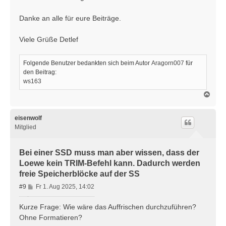
Danke an alle für eure Beiträge.
Viele Grüße Detlef
Folgende Benutzer bedankten sich beim Autor
Aragorn007
für
den Beitrag:
ws163
N
a
c
h
eisenwolf
o
Mitglied
b
e
n
Bei einer SSD muss man aber wissen, dass der
Loewe kein TRIM-Befehl kann. Dadurch werden
freie Speicherblöcke auf der SS
B
#9
Fr 1. Aug 2025, 14:02
e
i
Kurze Frage: Wie wäre das Auffrischen durchzuführen?
t
Ohne Formatieren?
r