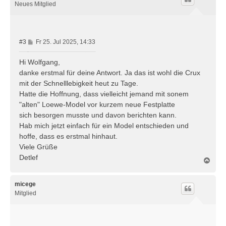
o
Neues Mitglied
b
e
n
B
#3
Fr 25. Jul 2025, 14:33
e
i
Hi Wolfgang,
t
danke erstmal für deine Antwort. Ja das ist wohl die Crux
r
mit der Schnelllebigkeit heut zu Tage.
a
Hatte die Hoffnung, dass vielleicht jemand mit sonem
g
"alten" Loewe-Model vor kurzem neue Festplatte
sich besorgen musste und davon berichten kann.
Hab mich jetzt einfach für ein Model entschieden und
hoffe, dass es erstmal hinhaut.
Viele Grüße
Detlef
N
a
c
h
micege
o
Mitglied
b
e
n