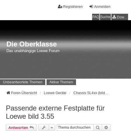
Registrieren
Anmelden
FAQ
Suche
Downloads
Die Oberklasse
Das unabhängige Loewe Forum
Unbeantwortete Themen
Aktive Themen
Foren-Übersicht
Loewe Geräte
Chassis SL4xx (bild 1-9, Connect UHD, Art UHD, One UHD) Baujahr 2016 - ...
Passende externe Festplatte für
Loewe bild 3.55
Suche
Erweiterte 
Antworten