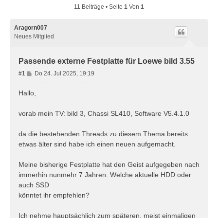
11 Beiträge • Seite
1
Von
1
Aragorn007
Neues Mitglied
Passende externe Festplatte für Loewe bild 3.55
B
#1
Do 24. Jul 2025, 19:19
e
i
Hallo,
t
r
vorab mein TV: bild 3, Chassi SL410, Software V5.4.1.0
a
g
da die bestehenden Threads zu diesem Thema bereits
etwas älter sind habe ich einen neuen aufgemacht.
Meine bisherige Festplatte hat den Geist aufgegeben nach
immerhin nunmehr 7 Jahren. Welche aktuelle HDD oder
auch SSD
könntet ihr empfehlen?
Ich nehme hauptsächlich zum späteren, meist einmaligen