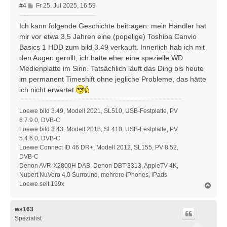
B
#4
Fr 25. Jul 2025, 16:59
e
i
Ich kann folgende Geschichte beitragen: mein Händler hat
t
mir vor etwa 3,5 Jahren eine (popelige) Toshiba Canvio
r
Basics 1 HDD zum bild 3.49 verkauft. Innerlich hab ich mit
a
den Augen gerollt, ich hatte eher eine spezielle WD
g
Medienplatte im Sinn. Tatsächlich läuft das Ding bis heute
im permanent Timeshift ohne jegliche Probleme, das hätte
ich nicht erwartet
Loewe bild 3.49, Modell 2021, SL510, USB-Festplatte, PV
6.7.9.0, DVB-C
Loewe bild 3.43, Modell 2018, SL410, USB-Festplatte, PV
5.4.6.0, DVB-C
Loewe Connect ID 46 DR+, Modell 2012, SL155, PV 8.52,
DVB-C
Denon AVR-X2800H DAB, Denon DBT-3313, AppleTV 4K,
Nubert NuVero 4.0 Surround, mehrere iPhones, iPads
Loewe seit 199x
N
a
c
h
ws163
o
Spezialist
b