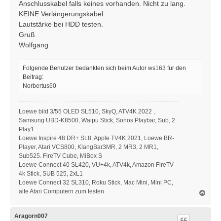
Anschlusskabel falls keines vorhanden. Nicht zu lang.
KEINE Verlängerungskabel.
Lautstärke bei HDD testen.
Gruß
Wolfgang
Folgende Benutzer bedankten sich beim Autor
ws163
für den
Beitrag:
Norbertus60
Loewe bild 3/55 OLED SL510, SkyQ, ATV4K 2022 ,
Samsung UBD-K8500, Waipu Stick, Sonos Playbar, Sub, 2
Play1
Loewe Inspire 48 DR+ SL8, Apple TV4K 2021, Loewe BR-
Player, Atari VCS800, KlangBar3MR, 2 MR3, 2 MR1,
Sub525. FireTV Cube, MiBox S
Loewe Connect 40 SL420, VU+4k, ATV4k, Amazon FireTV
4k Stick, SUB 525, 2xL1
Loewe Connect 32 SL310, Roku Stick, Mac Mini, Mini PC,
alte Atari Computern zum testen
N
a
c
h
Aragorn007