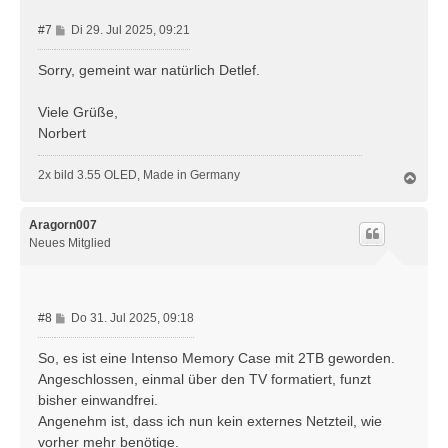
B
#7
Di 29. Jul 2025, 09:21
e
i
Sorry, gemeint war natürlich Detlef.
t
r
Viele Grüße,
a
Norbert
g
2x bild 3.55 OLED, Made in Germany
N
a
c
h
Aragorn007
o
Neues Mitglied
b
e
n
B
#8
Do 31. Jul 2025, 09:18
e
i
So, es ist eine Intenso Memory Case mit 2TB geworden.
t
Angeschlossen, einmal über den TV formatiert, funzt
r
bisher einwandfrei.
a
Angenehm ist, dass ich nun kein externes Netzteil, wie
g
vorher mehr benötige.