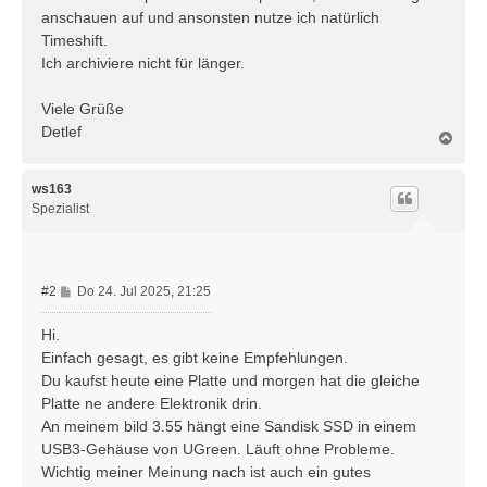
anschauen auf und ansonsten nutze ich natürlich
Timeshift.
Ich archiviere nicht für länger.
Viele Grüße
Detlef
N
a
c
h
ws163
o
Spezialist
b
e
n
B
#2
Do 24. Jul 2025, 21:25
e
i
Hi.
t
Einfach gesagt, es gibt keine Empfehlungen.
r
Du kaufst heute eine Platte und morgen hat die gleiche
a
Platte ne andere Elektronik drin.
g
An meinem bild 3.55 hängt eine Sandisk SSD in einem
USB3-Gehäuse von UGreen. Läuft ohne Probleme.
Wichtig meiner Meinung nach ist auch ein gutes