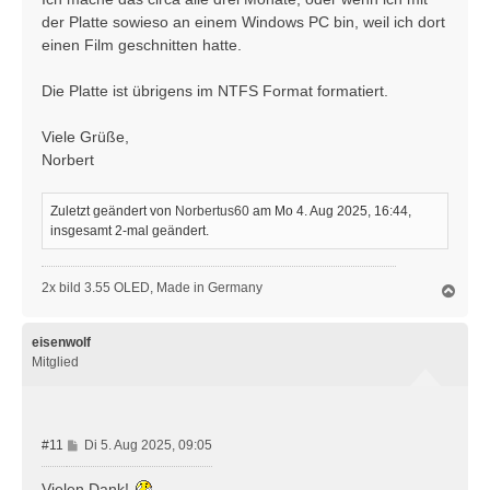
der Platte sowieso an einem Windows PC bin, weil ich dort
einen Film geschnitten hatte.
Die Platte ist übrigens im NTFS Format formatiert.
Viele Grüße,
Norbert
Zuletzt geändert von
Norbertus60
am Mo 4. Aug 2025, 16:44,
insgesamt 2-mal geändert.
2x bild 3.55 OLED, Made in Germany
N
a
c
h
eisenwolf
o
Mitglied
b
e
n
B
#11
Di 5. Aug 2025, 09:05
e
i
Vielen Dank!