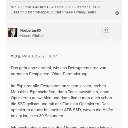
a
bild 7-55 bild 3-43 bild 1-32 Xelos32SL150Yamaha RX-A
g
1080 mit 2 InfinityKappa6.2+2Infinityrear+InfinityCenter
N
a
c
h
Norbertus60
o
b
Neues Mitglied
e
n
B
#10
Mo 4. Aug 2025, 16:37
e
i
Das geht ganz normal, wie das Defragmentieren von
t
normalen Festplatten. Ohne Formatierung.
r
a
Im Explorer alle Festplatten anzeigen lassen, rechter
g
Mausklick Eigenschaften, dann Tools auswählen, dann
Optimieren auswählen und dann findet man auch schon
die SSD gelistet und mit der Funktion Optimieren. Das
optimieren dauert bei meiner 4TB SSD, wovon die Hälfte
belegt ist, circa 30 Sekunden.
Ich mache das circa alle drei Monate, oder wenn ich mit