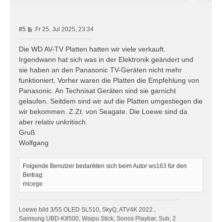
e
n
B
#5
Fr 25. Jul 2025, 23:34
e
i
Die WD AV-TV Platten hatten wir viele verkauft.
t
Irgendwann hat sich was in der Elektronik geändert und
r
sie haben an den Panasonic TV-Geräten nicht mehr
a
funktioniert. Vorher waren die Platten die Empfehlung von
g
Panasonic. An Technisat Geräten sind sie garnicht
gelaufen. Seitdem sind wir auf die Platten umgestiegen die
wir bekommen. Z.Zt. von Seagate. Die Loewe sind da
aber relativ unkritisch.
Gruß
Wolfgang
Folgende Benutzer bedankten sich beim Autor
ws163
für den
Beitrag:
micege
Loewe bild 3/55 OLED SL510, SkyQ, ATV4K 2022 ,
Samsung UBD-K8500, Waipu Stick, Sonos Playbar, Sub, 2