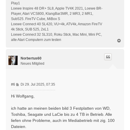
Play1
Loewe Inspire 48 DR+ SL8, Apple TV4K 2021, Loewe BR-
Player, Atari VCS800, KlangBar3MR, 2 MR3, 2 MR1,
Sub525. FireTV Cube, MiBox S
Loewe Connect 40 SL420, VU+4k, ATV4k, Amazon FireTV
4k Stick, SUB 525, 2xL1
Loewe Connect 32 SL310, Roku Stick, Mac Mini, Mini PC,
alte Atari Computern zum testen
N
a
c
h
Norbertus60
o
b
Neues Mitglied
e
n
B
#6
Di 29. Jul 2025, 07:35
e
i
Hi Wolfgang,
t
r
ich hatte an meinen beiden bild 3 Festplatten von WD,
a
Toshiba, Seagate und LaCie bis zu 4 TB in Betrieb. Alle
g
liefen ohne Probleme, auch im Mediabetrieb mit zig. 100
Dateien.