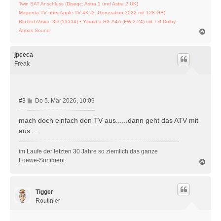
Twin SAT Anschluss (Diseqc: Astra 1 und Astra 2 UK)
Magenta TV über Apple TV 4K (3. Generation 2022 mit 128 GB)
BluTechVision 3D (53504) • Yamaha RX-A4A (FW 2.24) mit 7.0 Dolby
N
Atmos Sound
a
c
h
jpceca
o
Freak
b
e
n
B
#3
Do 5. Mär 2026, 10:09
e
i
mach doch einfach den TV aus......dann geht das ATV mit
t
aus....
r
a
im Laufe der letzten 30 Jahre so ziemlich das ganze
g
Loewe-Sortiment
N
a
c
h
Tigger
o
b
Routinier
e
n