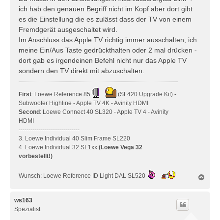
r
ich hab den genauen Begriff nicht im Kopf aber dort gibt
a
es die Einstellung die es zulässt dass der TV von einem
g
Fremdgerät ausgeschaltet wird.
Im Anschluss das Apple TV richtig immer ausschalten, ich
meine Ein/Aus Taste gedrückthalten oder 2 mal drücken -
dort gab es irgendeinen Befehl nicht nur das Apple TV
sondern den TV direkt mit abzuschalten.
First
: Loewe Reference 85
(SL420 Upgrade Kit) -
Subwoofer Highline - Apple TV 4K - Avinity HDMI
Second
: Loewe Connect 40 SL320 - Apple TV 4 - Avinity
HDMI
-------------------------------
3. Loewe Individual 40 Slim Frame SL220
4. Loewe Individual 32 SL1xx
(Loewe Vega 32
vorbestellt!)
Wunsch: Loewe Reference ID Light DAL SL520
N
a
c
h
ws163
o
Spezialist
b