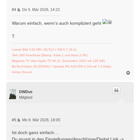
B
#4
Do 5. Mär 2026, 14:22
e
i
Warum einfach, wenn’s auch kompliziert geht
t
r
T.
a
g
Loewe Bild V.65 DR+ (SL512 • SW 6.7.15.0)
Twin SAT Anschluss (Diseqc: Astra 1 und Astra 2 UK)
Magenta TV über Apple TV 4K (3. Generation 2022 mit 128 GB)
BluTechVision 3D (53504) • Yamaha RX-A4A (FW 2.24) mit 7.0 Dolby
N
Atmos Sound
a
c
h
DWDus
o
b
Mitglied
e
n
B
#5
Mo 9. Mär 2026, 18:05
e
i
Ist doch ganz einfach....
t
Du musst in den Einstellungen/Anschlüsse/Digital Link ->