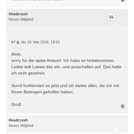
a
c
h
Headcrash
o
Neues Mitglied
b
e
n
B
#7
Mo 16. Mär 2026, 19:53
e
i
Moin,
t
sorry für die späte Antwort. Ich habe es hinbekommen.
r
Leider teilt Loewe das ein- und ausschalten auf. Das hatte
a
ich nicht gesehen.
g
Somit funktioniert es jetzt und ich danke allen, die mir mit
Ihrem Beitragen geholfen haben.
Gruß
N
a
c
h
Headcrash
o
Neues Mitglied
b