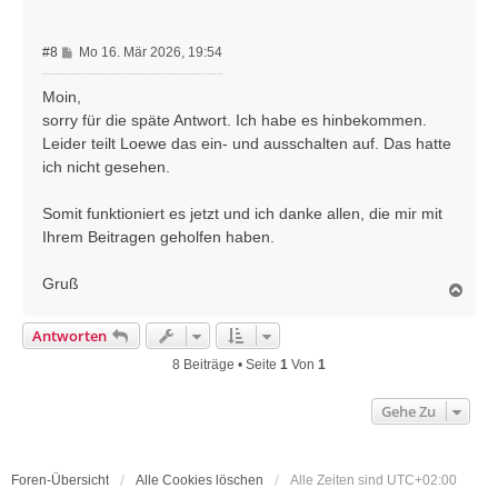
e
n
B
#8
Mo 16. Mär 2026, 19:54
e
i
Moin,
t
sorry für die späte Antwort. Ich habe es hinbekommen.
r
Leider teilt Loewe das ein- und ausschalten auf. Das hatte
a
ich nicht gesehen.
g
Somit funktioniert es jetzt und ich danke allen, die mir mit
Ihrem Beitragen geholfen haben.
Gruß
N
a
c
Antworten
h
o
8 Beiträge • Seite
1
Von
1
b
e
Gehe Zu
n
Foren-Übersicht
Alle Cookies löschen
Alle Zeiten sind
UTC+02:00