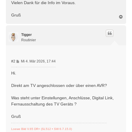
Vielen Dank für die Info im Voraus.
Gruß
N
a
c
h
Tigger
o
b
Routinier
e
n
B
#2
Mi 4. Mär 2026, 17:44
e
i
Hi.
t
r
Direkt am TV angeschlossen oder über einen AVR?
a
g
Was steht unter Einstellungen, Anschlüsse, Digital Link,
Fernausschaltung des TV Geräts ?
Gruß
Loewe Bild V.65 DR+ (SL512 • SW 6.7.15.0)