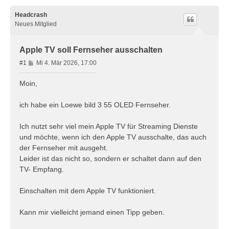
Headcrash
Neues Mitglied
Apple TV soll Fernseher ausschalten
B
#1
Mi 4. Mär 2026, 17:00
e
i
Moin,
t
r
ich habe ein Loewe bild 3 55 OLED Fernseher.
a
g
Ich nutzt sehr viel mein Apple TV für Streaming Dienste
und möchte, wenn ich den Apple TV ausschalte, das auch
der Fernseher mit ausgeht.
Leider ist das nicht so, sondern er schaltet dann auf den
TV- Empfang.
Einschalten mit dem Apple TV funktioniert.
Kann mir vielleicht jemand einen Tipp geben.