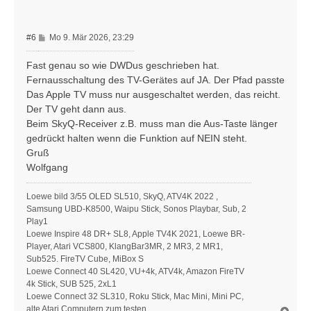
e
n
B
#6
Mo 9. Mär 2026, 23:29
e
i
Fast genau so wie DWDus geschrieben hat.
t
Fernausschaltung des TV-Gerätes auf JA. Der Pfad passte
r
Das Apple TV muss nur ausgeschaltet werden, das reicht.
a
Der TV geht dann aus.
g
Beim SkyQ-Receiver z.B. muss man die Aus-Taste länger
gedrückt halten wenn die Funktion auf NEIN steht.
Gruß
Wolfgang
Loewe bild 3/55 OLED SL510, SkyQ, ATV4K 2022 ,
Samsung UBD-K8500, Waipu Stick, Sonos Playbar, Sub, 2
Play1
Loewe Inspire 48 DR+ SL8, Apple TV4K 2021, Loewe BR-
Player, Atari VCS800, KlangBar3MR, 2 MR3, 2 MR1,
Sub525. FireTV Cube, MiBox S
Loewe Connect 40 SL420, VU+4k, ATV4k, Amazon FireTV
4k Stick, SUB 525, 2xL1
Loewe Connect 32 SL310, Roku Stick, Mac Mini, Mini PC,
alte Atari Computern zum testen
N