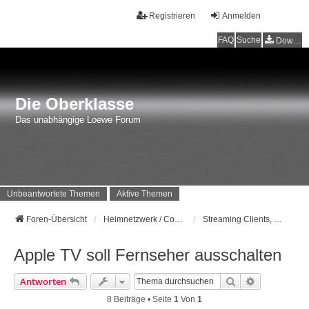
Registrieren
Anmelden
FAQ
Suche
Downloads
Die Oberklasse
Das unabhängige Loewe Forum
Unbeantwortete Themen
Aktive Themen
Foren-Übersicht
Heimnetzwerk / Computer
Streaming Clients, Computer und Co.
Apple TV soll Fernseher ausschalten
Suche
Erweiterte 
Antworten
8 Beiträge • Seite
1
Von
1