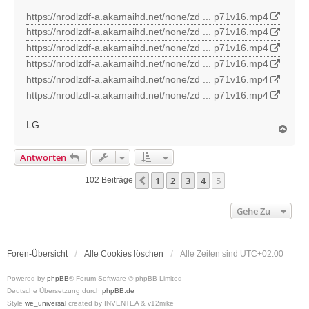
r
https://nrodlzdf-a.akamaihd.net/none/zd ... p71v16.mp4
a
https://nrodlzdf-a.akamaihd.net/none/zd ... p71v16.mp4
g
https://nrodlzdf-a.akamaihd.net/none/zd ... p71v16.mp4
https://nrodlzdf-a.akamaihd.net/none/zd ... p71v16.mp4
https://nrodlzdf-a.akamaihd.net/none/zd ... p71v16.mp4
https://nrodlzdf-a.akamaihd.net/none/zd ... p71v16.mp4
LG
N
a
c
Antworten
h
o
1
2
3
4
5
Vorherige
102 Beiträge
b
e
n
Gehe Zu
Foren-Übersicht
Alle Cookies löschen
Alle Zeiten sind
UTC+02:00
Powered by
phpBB
® Forum Software © phpBB Limited
Deutsche Übersetzung durch
phpBB.de
Style
we_universal
created by INVENTEA & v12mike