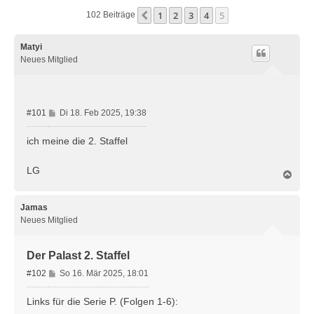
1
2
3
4
5
Vorherige
102 Beiträge
Matyi
Neues Mitglied
B
#101
Di 18. Feb 2025, 19:38
e
i
ich meine die 2. Staffel
t
r
LG
N
a
a
g
c
h
Jamas
o
Neues Mitglied
b
e
n
Der Palast 2. Staffel
B
#102
So 16. Mär 2025, 18:01
e
i
Links für die Serie P. (Folgen 1-6):
t