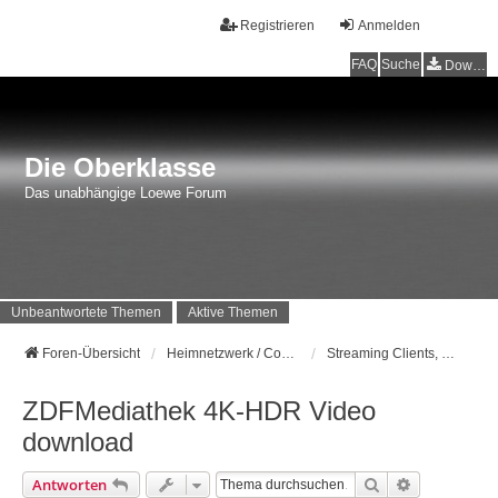
Registrieren
Anmelden
FAQ
Suche
Downloads
Die Oberklasse
Das unabhängige Loewe Forum
Unbeantwortete Themen
Aktive Themen
Foren-Übersicht
Heimnetzwerk / Computer
Streaming Clients, Computer und Co.
ZDFMediathek 4K-HDR Video
download
Suche
Erweiterte 
Antworten