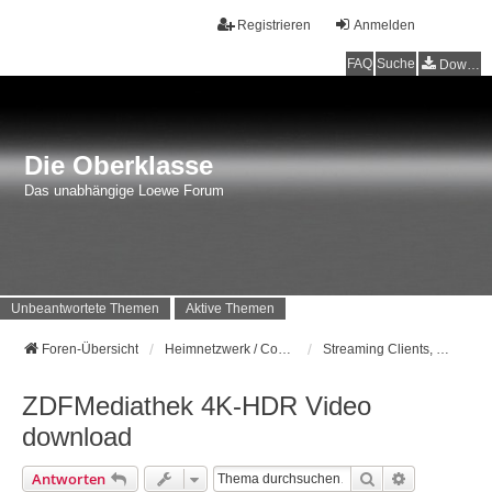
Registrieren
Anmelden
FAQ
Suche
Downloads
Die Oberklasse
Das unabhängige Loewe Forum
Unbeantwortete Themen
Aktive Themen
Foren-Übersicht
Heimnetzwerk / Computer
Streaming Clients, Computer und Co.
ZDFMediathek 4K-HDR Video
download
Suche
Erweiterte 
Antworten