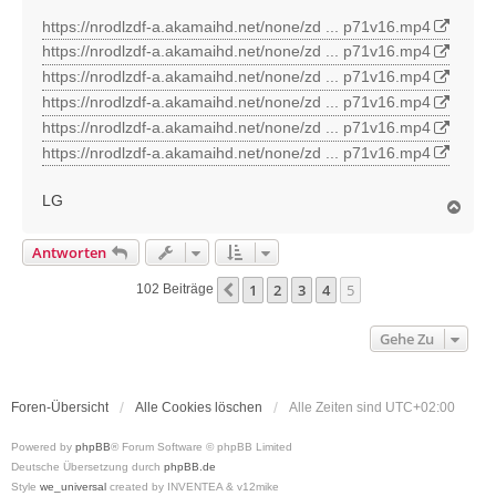
r
https://nrodlzdf-a.akamaihd.net/none/zd ... p71v16.mp4
a
https://nrodlzdf-a.akamaihd.net/none/zd ... p71v16.mp4
g
https://nrodlzdf-a.akamaihd.net/none/zd ... p71v16.mp4
https://nrodlzdf-a.akamaihd.net/none/zd ... p71v16.mp4
https://nrodlzdf-a.akamaihd.net/none/zd ... p71v16.mp4
https://nrodlzdf-a.akamaihd.net/none/zd ... p71v16.mp4
LG
N
a
c
Antworten
h
o
1
2
3
4
5
Vorherige
102 Beiträge
b
e
n
Gehe Zu
Foren-Übersicht
Alle Cookies löschen
Alle Zeiten sind
UTC+02:00
Powered by
phpBB
® Forum Software © phpBB Limited
Deutsche Übersetzung durch
phpBB.de
Style
we_universal
created by INVENTEA & v12mike