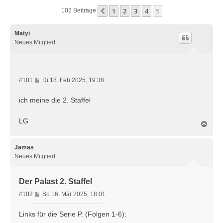
1
2
3
4
5
Vorherige
102 Beiträge
Matyi
Neues Mitglied
B
#101
Di 18. Feb 2025, 19:38
e
i
ich meine die 2. Staffel
t
r
LG
N
a
a
g
c
h
Jamas
o
Neues Mitglied
b
e
n
Der Palast 2. Staffel
B
#102
So 16. Mär 2025, 18:01
e
i
Links für die Serie P. (Folgen 1-6):
t