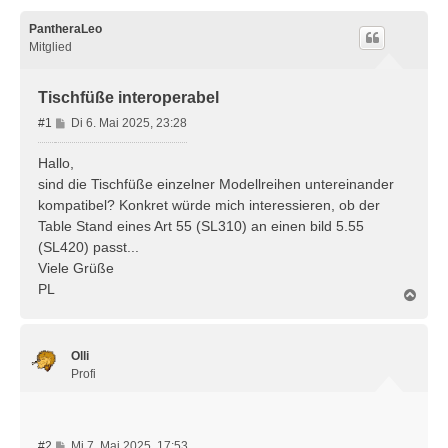
PantheraLeo
Mitglied
Tischfüße interoperabel
B
#1
Di 6. Mai 2025, 23:28
e
i
Hallo,
t
sind die Tischfüße einzelner Modellreihen untereinander
r
kompatibel? Konkret würde mich interessieren, ob der
a
Table Stand eines Art 55 (SL310) an einen bild 5.55
g
(SL420) passt...
Viele Grüße
PL
N
a
c
h
Olli
o
b
Profi
e
n
B
#2
Mi 7. Mai 2025, 17:53