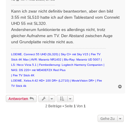
e
i
Kann ich zwar nicht definitiv beantworten, aber den bild
t
3.55 mit SL510 hatte ich auf dem Tablestand vom Connekt
r
UHD 55 mit SL320.
a
Andersherum funktionierte es allerdings nicht, trotz
g
gleicher Aufnahme am TV. Der Abstand zwischen Auge
und Grundplatte reichte nicht aus.
LOEWE. Connect 55 UHD (SL320) | Sky CI+ mit Sky V15 | Fire TV
Stick 4K Max | AVR: Marantz NR1402 | Blu-Ray: Marantz UD 5007 |
LS: Heco Victa 5.1 | Fernbedienung: Logitech Harmony Companion |
NAS: DS 220+ mit WD40EFZX Red Plus
| Fire TV Stick 4K
LOEWE. Xelos A 42 HD+ 100 DR+ (L2710) | MovieVision DR+ | Fire
N
TV Stick 4k
a
c
Antworten
h
o
2 Beiträge • Seite
1
Von
1
b
e
Gehe Zu
n