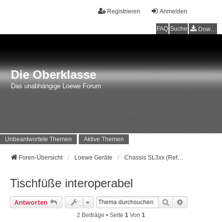
Registrieren
Anmelden
FAQ
Suche
Downloads
Die Oberklasse
Das unabhängige Loewe Forum
Unbeantwortete Themen
Aktive Themen
Foren-Übersicht
Loewe Geräte
Chassis SL3xx (Reference UHD, Connect UHD, Art UHD, aktuelle Full HD Modelle) Baujahr ab 2014
Tischfüße interoperabel
Suche
Erweiterte 
Antworten
2 Beiträge • Seite
1
Von
1