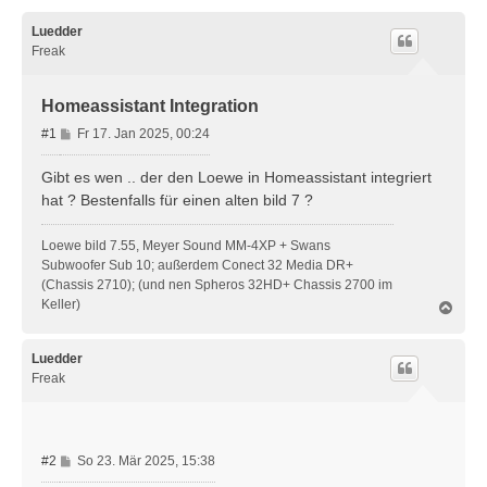
Luedder
Freak
Homeassistant Integration
B
#1
Fr 17. Jan 2025, 00:24
e
i
Gibt es wen .. der den Loewe in Homeassistant integriert
t
hat ? Bestenfalls für einen alten bild 7 ?
r
a
Loewe bild 7.55, Meyer Sound MM-4XP + Swans
g
Subwoofer Sub 10; außerdem Conect 32 Media DR+
(Chassis 2710); (und nen Spheros 32HD+ Chassis 2700 im
Keller)
N
a
c
h
Luedder
o
Freak
b
e
n
B
#2
So 23. Mär 2025, 15:38
e