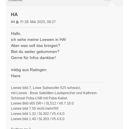
Routinier
b
e
n
HA
B
#4
Fr 28. Mär 2025, 08:27
e
i
Hallo,
t
ich sehe meine Loewen in HA!
r
Aber was soll das bringen?
a
Bist du weiter gekommen?
g
Gerne für Infos dankbar!
mkbg aus Ratingen
Hans
Loewe bild 7, Lowe Subwoofer 525 schwarz,
mit Loewe - Bose Satelitten-Lautsprecher und Kathrein-
Schüssel Fuba-LNB mit Fuba-Kabel.
Loewe Bild v65 DR+ / SL512 / V6.7.10.0
Loewe bild 7.55 nicht mehr!!!!!!
Loewe bild 1.32 / SL302 / V5.4.6.0
Loewe bild 1.40 / SL303 / V5.4.6.0