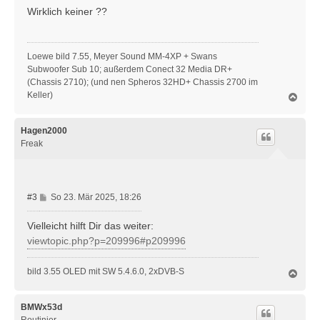
i
Wirklich keiner ??
t
r
a
Loewe bild 7.55, Meyer Sound MM-4XP + Swans
g
Subwoofer Sub 10; außerdem Conect 32 Media DR+
(Chassis 2710); (und nen Spheros 32HD+ Chassis 2700 im
Keller)
N
a
c
h
Hagen2000
o
Freak
b
e
n
B
#3
So 23. Mär 2025, 18:26
e
i
Vielleicht hilft Dir das weiter:
t
viewtopic.php?p=209996#p209996
r
a
bild 3.55 OLED mit SW 5.4.6.0, 2xDVB-S
N
g
a
c
h
BMWx53d
o