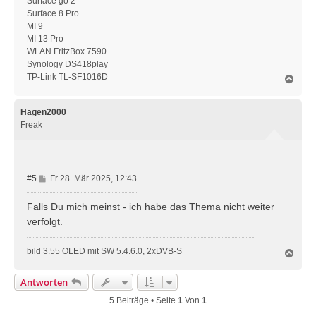
Surface go 2
Surface 8 Pro
MI 9
MI 13 Pro
WLAN FritzBox 7590
Synology DS418play
TP-Link TL-SF1016D
N
a
c
h
Hagen2000
o
Freak
b
e
n
B
#5
Fr 28. Mär 2025, 12:43
e
i
Falls Du mich meinst - ich habe das Thema nicht weiter
t
verfolgt.
r
a
bild 3.55 OLED mit SW 5.4.6.0, 2xDVB-S
N
g
a
c
Antworten
h
o
5 Beiträge • Seite
1
Von
1
b