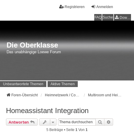
Registrieren
Anmelden
FAQ
Suche
Downloads
Die Oberklasse
Das unabhängige Loewe Forum
Unbeantwortete Themen
Aktive Themen
Foren-Übersicht
Heimnetzwerk / Computer
Multiroom und Heimautomation
Homeassistant Integration
Suche
Erweiterte 
Antworten
5 Beiträge • Seite
1
Von
1