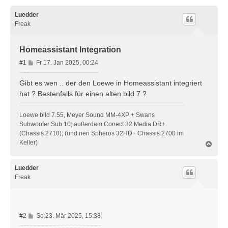
Luedder
Freak
Homeassistant Integration
B
#1
Fr 17. Jan 2025, 00:24
e
i
Gibt es wen .. der den Loewe in Homeassistant integriert
t
hat ? Bestenfalls für einen alten bild 7 ?
r
a
Loewe bild 7.55, Meyer Sound MM-4XP + Swans
g
Subwoofer Sub 10; außerdem Conect 32 Media DR+
(Chassis 2710); (und nen Spheros 32HD+ Chassis 2700 im
Keller)
N
a
c
h
Luedder
o
Freak
b
e
n
B
#2
So 23. Mär 2025, 15:38
e