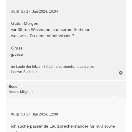
n
B
#5
Sa 27. Jan 2024, 10:04
e
i
Guten Morgen,
t
wir führen Wissmann in unserem Sortiment......
r
was willst Du denn näher wissen?
a
g
Gruss
jpceca
im Laufe der letzten 30 Jahre so ziemlich das ganze
Loewe-Sortiment
N
a
c
h
Beud
o
Neues Mitglied
b
e
n
B
#6
Sa 27. Jan 2024, 12:08
e
i
ich suche passende Lautsprecherständer für mr3 sowie
t