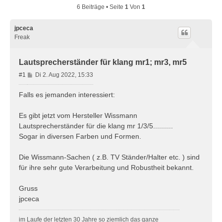
6 Beiträge • Seite
1
Von
1
jpceca
Freak
Lautsprecherständer für klang mr1; mr3, mr5
B
#1
Di 2. Aug 2022, 15:33
e
i
Falls es jemanden interessiert:
t
r
Es gibt jetzt vom Hersteller Wissmann
a
Lautsprecherständer für die klang mr 1/3/5..........
g
Sogar in diversen Farben und Formen.
Die Wissmann-Sachen ( z.B. TV Ständer/Halter etc. ) sind
für ihre sehr gute Verarbeitung und Robustheit bekannt.
Gruss
jpceca
im Laufe der letzten 30 Jahre so ziemlich das ganze