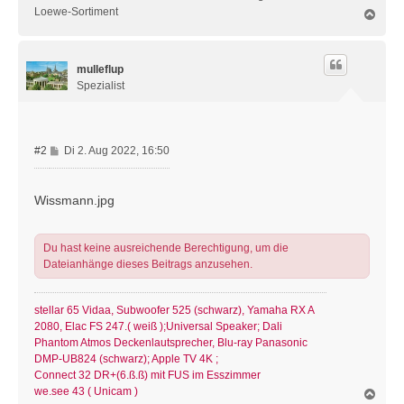
Loewe-Sortiment
N
a
c
h
mulleflup
o
b
Spezialist
e
n
B
#2
Di 2. Aug 2022, 16:50
e
i
t
Wissmann.jpg
r
a
g
Du hast keine ausreichende Berechtigung, um die
Dateianhänge dieses Beitrags anzusehen.
stellar 65 Vidaa, Subwoofer 525 (schwarz), Yamaha RX A
2080, Elac FS 247.( weiß );Universal Speaker; Dali
Phantom Atmos Deckenlautsprecher, Blu-ray Panasonic
DMP-UB824 (schwarz); Apple TV 4K ;
Connect 32 DR+(6.ß.ß) mit FUS im Esszimmer
we.see 43 ( Unicam )
N