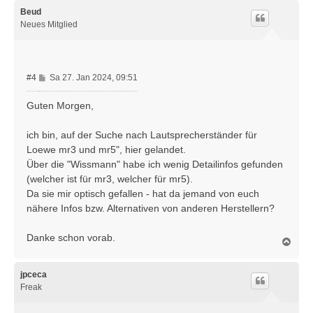
c
h
Beud
o
Neues Mitglied
b
e
n
B
#4
Sa 27. Jan 2024, 09:51
e
i
Guten Morgen,
t
r
ich bin, auf der Suche nach Lautsprecherständer für
a
Loewe mr3 und mr5", hier gelandet.
g
Über die "Wissmann" habe ich wenig Detailinfos gefunden
(welcher ist für mr3, welcher für mr5).
Da sie mir optisch gefallen - hat da jemand von euch
nähere Infos bzw. Alternativen von anderen Herstellern?
Danke schon vorab.
N
a
c
h
jpceca
o
Freak
b
e