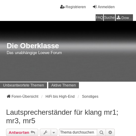
Registrieren
Anmelden
FAQ
Suche
Downloads
Die Oberklasse
Das unabhängige Loewe Forum
Unbeantwortete Themen
Aktive Themen
Foren-Übersicht
HiFi bis High-End
Sonstiges
Lautsprecherständer für klang mr1;
mr3, mr5
Suche
Erweiterte 
Antworten