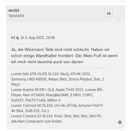
a
c
h
ws163
o
Spezialist
b
e
n
B
#3
Di 2. Aug 2022, 18:08
e
i
Ja, die Wissmann Teile sind nicht schlecht. Haben wir
t
schon einige Wandhalter montiert. Der Metz-Fuß ist wenn
r
ich mich nicht täusche auch von denen
a
g
Loewe bild 3/55 OLED SL510, SkyQ, ATV4K 2022 ,
Samsung UBD-K8500, Waipu Stick, Sonos Playbar, Sub, 2
Play1
Loewe Inspire 48 DR+ SL8, Apple TV4K 2021, Loewe BR-
Player, Atari VCS800, KlangBar3MR, 2 MR3, 2 MR1,
Sub525. FireTV Cube, MiBox S
Loewe Connect 40 SL420, VU+4k, ATV4k, Amazon FireTV
4k Stick, SUB 525, 2xL1
Loewe Connect 32 SL310, Roku Stick, Mac Mini, Mini PC,
alte Atari Computern zum testen
N
a