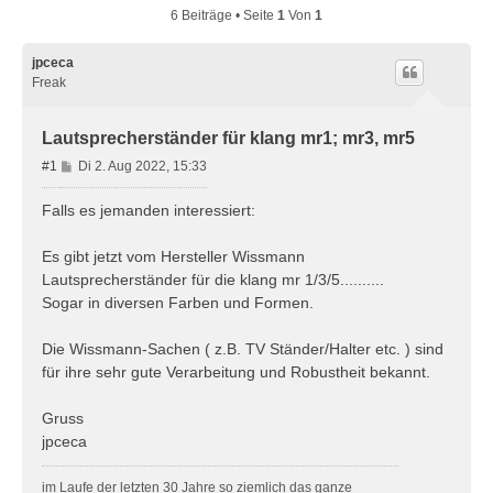
6 Beiträge • Seite
1
Von
1
jpceca
Freak
Lautsprecherständer für klang mr1; mr3, mr5
B
#1
Di 2. Aug 2022, 15:33
e
i
Falls es jemanden interessiert:
t
r
Es gibt jetzt vom Hersteller Wissmann
a
Lautsprecherständer für die klang mr 1/3/5..........
g
Sogar in diversen Farben und Formen.
Die Wissmann-Sachen ( z.B. TV Ständer/Halter etc. ) sind
für ihre sehr gute Verarbeitung und Robustheit bekannt.
Gruss
jpceca
im Laufe der letzten 30 Jahre so ziemlich das ganze