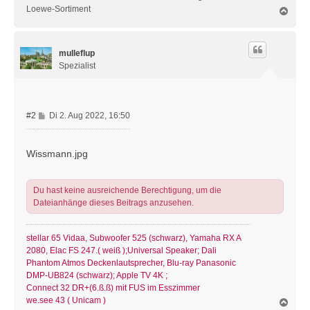
Loewe-Sortiment
N
a
c
h
mulleflup
o
b
Spezialist
e
n
B
#2
Di 2. Aug 2022, 16:50
e
i
t
Wissmann.jpg
r
a
g
Du hast keine ausreichende Berechtigung, um die
Dateianhänge dieses Beitrags anzusehen.
stellar 65 Vidaa, Subwoofer 525 (schwarz), Yamaha RX A
2080, Elac FS 247.( weiß );Universal Speaker; Dali
Phantom Atmos Deckenlautsprecher, Blu-ray Panasonic
DMP-UB824 (schwarz); Apple TV 4K ;
Connect 32 DR+(6.ß.ß) mit FUS im Esszimmer
we.see 43 ( Unicam )
N