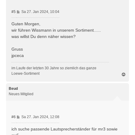
n
B
#5
Sa 27. Jan 2024, 10:04
e
i
Guten Morgen,
t
wir führen Wissmann in unserem Sortiment......
r
was willst Du denn näher wissen?
a
g
Gruss
jpceca
im Laufe der letzten 30 Jahre so ziemlich das ganze
Loewe-Sortiment
N
a
c
h
Beud
o
Neues Mitglied
b
e
n
B
#6
Sa 27. Jan 2024, 12:08
e
i
ich suche passende Lautsprecherständer für mr3 sowie
t