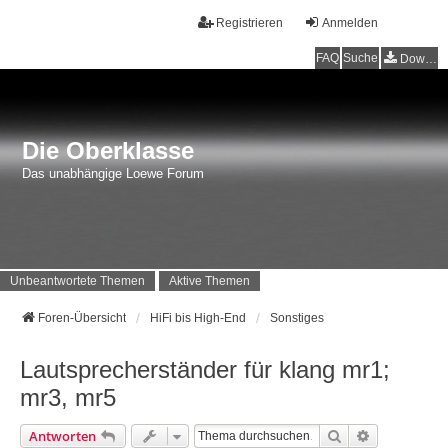
Registrieren
Anmelden
FAQ
Suche
Downloads
Die Oberklasse
Das unabhängige Loewe Forum
Unbeantwortete Themen
Aktive Themen
Foren-Übersicht
HiFi bis High-End
Sonstiges
Lautsprecherständer für klang mr1;
mr3, mr5
Suche
Erweiterte 
Antworten