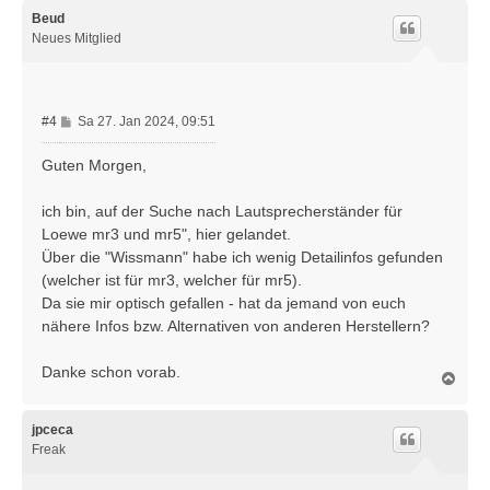
c
h
Beud
o
Neues Mitglied
b
e
n
B
#4
Sa 27. Jan 2024, 09:51
e
i
Guten Morgen,
t
r
ich bin, auf der Suche nach Lautsprecherständer für
a
Loewe mr3 und mr5", hier gelandet.
g
Über die "Wissmann" habe ich wenig Detailinfos gefunden
(welcher ist für mr3, welcher für mr5).
Da sie mir optisch gefallen - hat da jemand von euch
nähere Infos bzw. Alternativen von anderen Herstellern?
Danke schon vorab.
N
a
c
h
jpceca
o
Freak
b
e