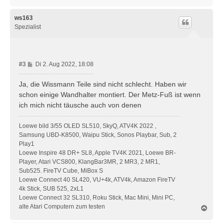
a
c
h
ws163
o
Spezialist
b
e
n
B
#3
Di 2. Aug 2022, 18:08
e
i
Ja, die Wissmann Teile sind nicht schlecht. Haben wir
t
schon einige Wandhalter montiert. Der Metz-Fuß ist wenn
r
ich mich nicht täusche auch von denen
a
g
Loewe bild 3/55 OLED SL510, SkyQ, ATV4K 2022 ,
Samsung UBD-K8500, Waipu Stick, Sonos Playbar, Sub, 2
Play1
Loewe Inspire 48 DR+ SL8, Apple TV4K 2021, Loewe BR-
Player, Atari VCS800, KlangBar3MR, 2 MR3, 2 MR1,
Sub525. FireTV Cube, MiBox S
Loewe Connect 40 SL420, VU+4k, ATV4k, Amazon FireTV
4k Stick, SUB 525, 2xL1
Loewe Connect 32 SL310, Roku Stick, Mac Mini, Mini PC,
alte Atari Computern zum testen
N
a