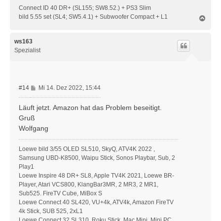
Connect ID 40 DR+ (SL155; SW8.52.) + PS3 Slim
bild 5.55 set (SL4; SW5.4.1) + Subwoofer Compact + L1
N
a
c
h
ws163
o
Spezialist
b
e
n
B
#14
Mi 14. Dez 2022, 15:44
e
i
Läuft jetzt. Amazon hat das Problem beseitigt.
t
Gruß
r
Wolfgang
a
g
Loewe bild 3/55 OLED SL510, SkyQ, ATV4K 2022 ,
Samsung UBD-K8500, Waipu Stick, Sonos Playbar, Sub, 2
Play1
Loewe Inspire 48 DR+ SL8, Apple TV4K 2021, Loewe BR-
Player, Atari VCS800, KlangBar3MR, 2 MR3, 2 MR1,
Sub525. FireTV Cube, MiBox S
Loewe Connect 40 SL420, VU+4k, ATV4k, Amazon FireTV
4k Stick, SUB 525, 2xL1
Loewe Connect 32 SL310, Roku Stick, Mac Mini, Mini PC,