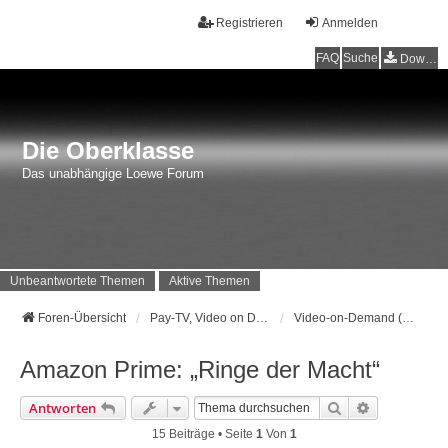
Registrieren
Anmelden
FAQ
Suche
Downloads
Die Oberklasse
Das unabhängige Loewe Forum
Unbeantwortete Themen
Aktive Themen
Foren-Übersicht
Pay-TV, Video on Demand sowie alles zu CI, CI+ und Co.
Video-on-Demand (VoD)
Amazon Prime: „Ringe der Macht“
Suche
Erweiterte 
Antworten
15 Beiträge • Seite
1
Von
1