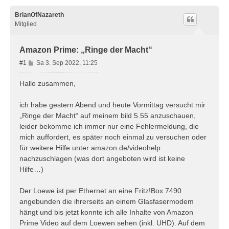
BrianOfNazareth
Mitglied
Amazon Prime: „Ringe der Macht“
B
#1
Sa 3. Sep 2022, 11:25
e
i
Hallo zusammen,
t
r
ich habe gestern Abend und heute Vormittag versucht mir
a
„Ringe der Macht“ auf meinem bild 5.55 anzuschauen,
g
leider bekomme ich immer nur eine Fehlermeldung, die
mich auffordert, es später noch einmal zu versuchen oder
für weitere Hilfe unter amazon.de/videohelp
nachzuschlagen (was dort angeboten wird ist keine
Hilfe…)
Der Loewe ist per Ethernet an eine Fritz!Box 7490
angebunden die ihrerseits an einem Glasfasermodem
hängt und bis jetzt konnte ich alle Inhalte von Amazon
Prime Video auf dem Loewen sehen (inkl. UHD). Auf dem