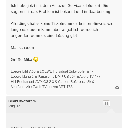
r
Ich habe jetzt mit dem Amazon Service telefoniert. Sie
a
sagten mir das Problem ist bekannt und in Bearbeitung.
g
Allerdings hab’s keine Ticketnummer, keinen Hinweis wie
lange es dauern kann, aber angeblich werde ich
angerufen wenn es eine Lösung gibt.
Mal schauen…
Grüße Mika
Loewe bild 7.65 & LOEWE Individual Subwoofer & 4x
Loewe klang 1 & Panasonic DMP-UB 704 & Apple TV 4k /
Hifi-Equipment: AVM CS 2.3 & Canton Reference 8k &
MacBook Air / Zweit-TV Loewe ART 47SL
N
a
c
h
BrianOfNazareth
o
Mitglied
b
e
n
B