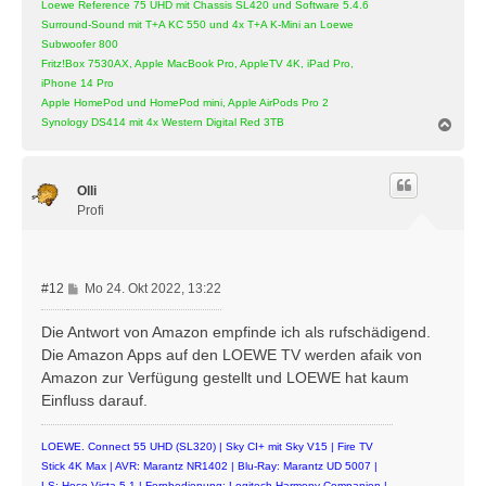
Loewe Reference 75 UHD mit Chassis SL420 und Software 5.4.6
Surround-Sound mit T+A KC 550 und 4x T+A K-Mini an Loewe
Subwoofer 800
Fritz!Box 7530AX, Apple MacBook Pro, AppleTV 4K, iPad Pro,
iPhone 14 Pro
Apple HomePod und HomePod mini, Apple AirPods Pro 2
N
Synology DS414 mit 4x Western Digital Red 3TB
a
c
h
Olli
o
b
Profi
e
n
B
#12
Mo 24. Okt 2022, 13:22
e
i
Die Antwort von Amazon empfinde ich als rufschädigend.
t
Die Amazon Apps auf den LOEWE TV werden afaik von
r
Amazon zur Verfügung gestellt und LOEWE hat kaum
a
Einfluss darauf.
g
LOEWE. Connect 55 UHD (SL320) | Sky CI+ mit Sky V15 | Fire TV
Stick 4K Max | AVR: Marantz NR1402 | Blu-Ray: Marantz UD 5007 |
LS: Heco Victa 5.1 | Fernbedienung: Logitech Harmony Companion |