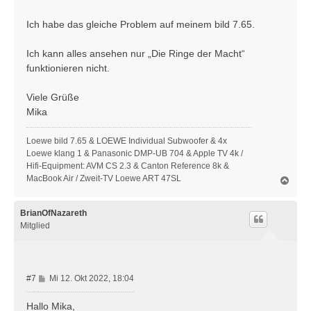
t
r
Ich habe das gleiche Problem auf meinem bild 7.65.
a
g
Ich kann alles ansehen nur „Die Ringe der Macht“
funktionieren nicht.
Viele Grüße
Mika
Loewe bild 7.65 & LOEWE Individual Subwoofer & 4x
Loewe klang 1 & Panasonic DMP-UB 704 & Apple TV 4k /
Hifi-Equipment: AVM CS 2.3 & Canton Reference 8k &
MacBook Air / Zweit-TV Loewe ART 47SL
N
a
c
h
BrianOfNazareth
o
Mitglied
b
e
n
B
#7
Mi 12. Okt 2022, 18:04
e
i
Hallo Mika,