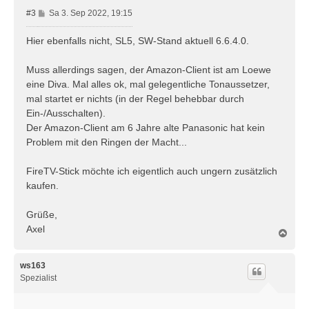
B
#3
Sa 3. Sep 2022, 19:15
e
i
Hier ebenfalls nicht, SL5, SW-Stand aktuell 6.6.4.0.
t
r
Muss allerdings sagen, der Amazon-Client ist am Loewe
a
eine Diva. Mal alles ok, mal gelegentliche Tonaussetzer,
g
mal startet er nichts (in der Regel behebbar durch
Ein-/Ausschalten).
Der Amazon-Client am 6 Jahre alte Panasonic hat kein
Problem mit den Ringen der Macht...
FireTV-Stick möchte ich eigentlich auch ungern zusätzlich
kaufen.
Grüße,
Axel
N
a
c
h
ws163
o
Spezialist
b
e