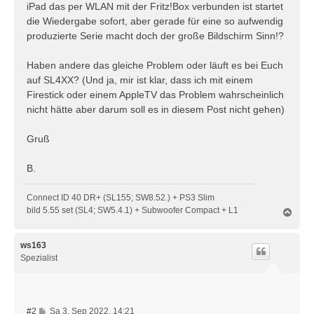
iPad das per WLAN mit der Fritz!Box verbunden ist startet
die Wiedergabe sofort, aber gerade für eine so aufwendig
produzierte Serie macht doch der große Bildschirm Sinn!?
Haben andere das gleiche Problem oder läuft es bei Euch
auf SL4XX? (Und ja, mir ist klar, dass ich mit einem
Firestick oder einem AppleTV das Problem wahrscheinlich
nicht hätte aber darum soll es in diesem Post nicht gehen)
Gruß
B.
Connect ID 40 DR+ (SL155; SW8.52.) + PS3 Slim
bild 5.55 set (SL4; SW5.4.1) + Subwoofer Compact + L1
N
a
c
h
ws163
o
Spezialist
b
e
n
B
#2
Sa 3. Sep 2022, 14:21