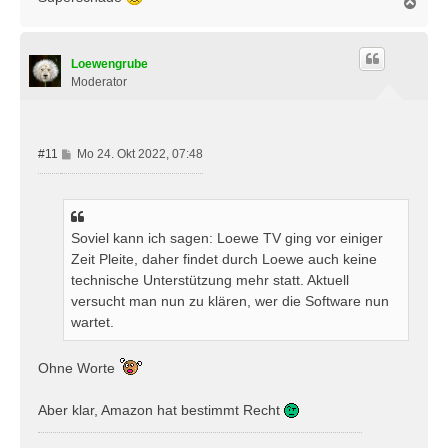
N
a
c
h
Loewengrube
o
b
Moderator
e
n
B
#11
Mo 24. Okt 2022, 07:48
e
i
t
r
Soviel kann ich sagen: Loewe TV ging vor einiger
a
Zeit Pleite, daher findet durch Loewe auch keine
g
technische Unterstützung mehr statt. Aktuell
versucht man nun zu klären, wer die Software nun
wartet.
Ohne Worte
Aber klar, Amazon hat bestimmt Recht