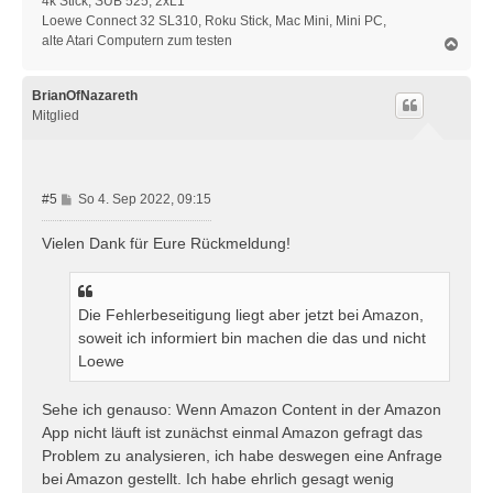
4k Stick, SUB 525, 2xL1
Loewe Connect 32 SL310, Roku Stick, Mac Mini, Mini PC,
alte Atari Computern zum testen
N
a
c
h
BrianOfNazareth
o
Mitglied
b
e
n
B
#5
So 4. Sep 2022, 09:15
e
i
Vielen Dank für Eure Rückmeldung!
t
r
a
Die Fehlerbeseitigung liegt aber jetzt bei Amazon,
g
soweit ich informiert bin machen die das und nicht
Loewe
Sehe ich genauso: Wenn Amazon Content in der Amazon
App nicht läuft ist zunächst einmal Amazon gefragt das
Problem zu analysieren, ich habe deswegen eine Anfrage
bei Amazon gestellt. Ich habe ehrlich gesagt wenig