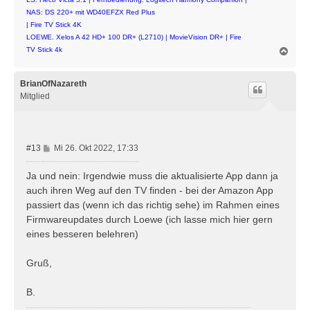
NAS: DS 220+ mit WD40EFZX Red Plus
| Fire TV Stick 4K
LOEWE. Xelos A 42 HD+ 100 DR+ (L2710) | MovieVision DR+ | Fire
N
TV Stick 4k
a
c
h
BrianOfNazareth
o
Mitglied
b
e
n
B
#13
Mi 26. Okt 2022, 17:33
e
i
Ja und nein: Irgendwie muss die aktualisierte App dann ja
t
auch ihren Weg auf den TV finden - bei der Amazon App
r
passiert das (wenn ich das richtig sehe) im Rahmen eines
a
Firmwareupdates durch Loewe (ich lasse mich hier gern
g
eines besseren belehren)
Gruß,
B.