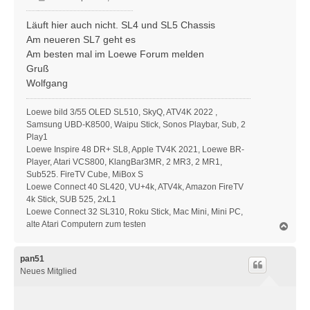
e
i
Läuft hier auch nicht. SL4 und SL5 Chassis
t
Am neueren SL7 geht es
r
Am besten mal im Loewe Forum melden
a
Gruß
g
Wolfgang
Loewe bild 3/55 OLED SL510, SkyQ, ATV4K 2022 ,
Samsung UBD-K8500, Waipu Stick, Sonos Playbar, Sub, 2
Play1
Loewe Inspire 48 DR+ SL8, Apple TV4K 2021, Loewe BR-
Player, Atari VCS800, KlangBar3MR, 2 MR3, 2 MR1,
Sub525. FireTV Cube, MiBox S
Loewe Connect 40 SL420, VU+4k, ATV4k, Amazon FireTV
4k Stick, SUB 525, 2xL1
Loewe Connect 32 SL310, Roku Stick, Mac Mini, Mini PC,
alte Atari Computern zum testen
N
a
c
h
pan51
o
Neues Mitglied
b
e
n