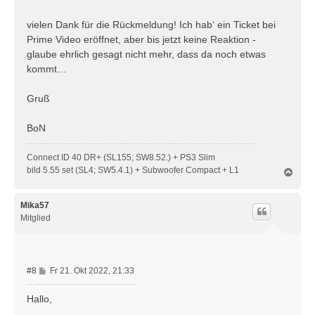
t
r
vielen Dank für die Rückmeldung! Ich hab‘ ein Ticket bei
a
Prime Video eröffnet, aber bis jetzt keine Reaktion -
g
glaube ehrlich gesagt nicht mehr, dass da noch etwas
kommt…
Gruß
BoN
Connect ID 40 DR+ (SL155; SW8.52.) + PS3 Slim
bild 5.55 set (SL4; SW5.4.1) + Subwoofer Compact + L1
N
a
c
h
Mika57
o
Mitglied
b
e
n
B
#8
Fr 21. Okt 2022, 21:33
e
i
Hallo,
t