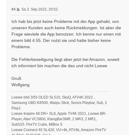
n
B
#4
Sa 3. Sep 2022, 20:52
e
i
Ich hab bis jetzt keine Probleme mit der App gehabt, von
t
unseren Kunden auch keine Rückmeldungen. Ist aber die
r
Frage wieviele die App benutzen. Ich kenne nur einen mit
a
einem bild 4.55. Der nutzt sie und hatte bisher keine
g
Probleme.
Die Fehlerbeseitigung liegt aber jetzt bei Amazon, soweit
ich informiert bin machen die das und nicht Loewe
Gruß
Wolfgang
Loewe bild 3/55 OLED SL510, SkyQ, ATV4K 2022 ,
Samsung UBD-K8500, Waipu Stick, Sonos Playbar, Sub, 2
Play1
Loewe Inspire 48 DR+ SL8, Apple TV4K 2021, Loewe BR-
Player, Atari VCS800, KlangBar3MR, 2 MR3, 2 MR1,
Sub525. FireTV Cube, MiBox S
Loewe Connect 40 SL420, VU+4k, ATV4k, Amazon FireTV