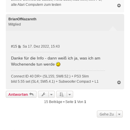
alte Atari Computern zum testen
N
a
c
h
BrianOfNazareth
o
Mitglied
b
e
n
B
#15
Sa 17. Dez 2022, 15:43
e
i
Danke für die Info - dann weiß ich ja, was ich am
t
Wochenende tun werde
r
a
Connect ID 40 DR+ (SL155; SW8.52.) + PS3 Slim
g
bild 5.55 set (SL4; SW5.4.1) + Subwoofer Compact + L1
N
a
c
Antworten
h
o
15 Beiträge • Seite
1
Von
1
b
e
Gehe Zu
n