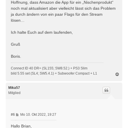
Hoffnung, dass Amazon die App für ein „Nischenprodukt“
noch mal aktualisiert aber vielleicht lässt sich das Problem
ja durch ändern von ein paar Flags für den Stream
lösen…
Ich halte Euch auf dem laufenden,
Gruß
Boris.
Connect ID 40 DR+ (SL155; SW8.52.) + PS3 Slim
bild 5.55 set (SL4; SW5.4.1) + Subwoofer Compact + L1
N
a
c
h
Mika57
o
Mitglied
b
e
n
B
#6
Mo 10. Okt 2022, 19:27
e
i
Hallo Brian,