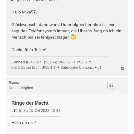
#9
Sa 22. Okt 2022, 08:25
e
i
Hallo Mika57,
t
r
Glückwunsch, dann warst Du erfolgreicher als ich - mir
a
sagt das Telefonsystem immer, die Überprüfung ob ich ein
g
Mensch bin sei fehlgeschlagen
Danke für‘s Teilen!
Connect ID 40 DR+ (SL155; SW8.52.) + PS3 Slim
bild 5.55 set (SL4; SW5.4.1) + Subwoofer Compact + L1
N
a
c
h
Marion
o
Neues Mitglied
b
e
n
Ringe der Macht
B
#10
So 23. Okt 2022, 19:28
e
i
Hallo an alle!
t
r