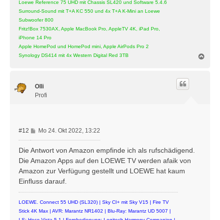
Loewe Reference 75 UHD mit Chassis SL420 und Software 5.4.6
Surround-Sound mit T+A KC 550 und 4x T+A K-Mini an Loewe
Subwoofer 800
Fritz!Box 7530AX, Apple MacBook Pro, AppleTV 4K, iPad Pro,
iPhone 14 Pro
Apple HomePod und HomePod mini, Apple AirPods Pro 2
N
Synology DS414 mit 4x Western Digital Red 3TB
a
c
h
Olli
o
b
Profi
e
n
B
#12
Mo 24. Okt 2022, 13:22
e
i
Die Antwort von Amazon empfinde ich als rufschädigend.
t
Die Amazon Apps auf den LOEWE TV werden afaik von
r
Amazon zur Verfügung gestellt und LOEWE hat kaum
a
Einfluss darauf.
g
LOEWE. Connect 55 UHD (SL320) | Sky CI+ mit Sky V15 | Fire TV
Stick 4K Max | AVR: Marantz NR1402 | Blu-Ray: Marantz UD 5007 |
LS: Heco Victa 5.1 | Fernbedienung: Logitech Harmony Companion |