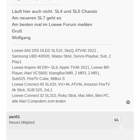
e
i
Läuft hier auch nicht. SL4 und SL5 Chassis
t
Am neueren SL7 geht es
r
Am besten mal im Loewe Forum melden
a
Gruß
g
Wolfgang
Loewe bild 3/55 OLED SL510, SkyQ, ATV4K 2022 ,
Samsung UBD-K8500, Waipu Stick, Sonos Playbar, Sub, 2
Play1
Loewe Inspire 48 DR+ SL8, Apple TV4K 2021, Loewe BR-
Player, Atari VCS800, KlangBar3MR, 2 MR3, 2 MR1,
Sub525. FireTV Cube, MiBox S
Loewe Connect 40 SL420, VU+4k, ATV4k, Amazon FireTV
4k Stick, SUB 525, 2xL1
Loewe Connect 32 SL310, Roku Stick, Mac Mini, Mini PC,
alte Atari Computern zum testen
N
a
c
h
pan51
o
Neues Mitglied
b
e
n