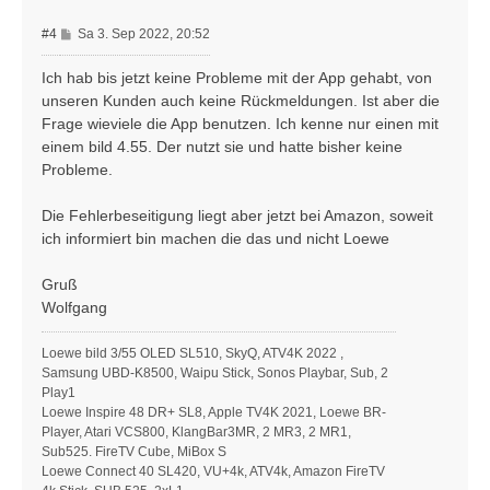
n
B
#4
Sa 3. Sep 2022, 20:52
e
i
Ich hab bis jetzt keine Probleme mit der App gehabt, von
t
unseren Kunden auch keine Rückmeldungen. Ist aber die
r
Frage wieviele die App benutzen. Ich kenne nur einen mit
a
einem bild 4.55. Der nutzt sie und hatte bisher keine
g
Probleme.
Die Fehlerbeseitigung liegt aber jetzt bei Amazon, soweit
ich informiert bin machen die das und nicht Loewe
Gruß
Wolfgang
Loewe bild 3/55 OLED SL510, SkyQ, ATV4K 2022 ,
Samsung UBD-K8500, Waipu Stick, Sonos Playbar, Sub, 2
Play1
Loewe Inspire 48 DR+ SL8, Apple TV4K 2021, Loewe BR-
Player, Atari VCS800, KlangBar3MR, 2 MR3, 2 MR1,
Sub525. FireTV Cube, MiBox S
Loewe Connect 40 SL420, VU+4k, ATV4k, Amazon FireTV