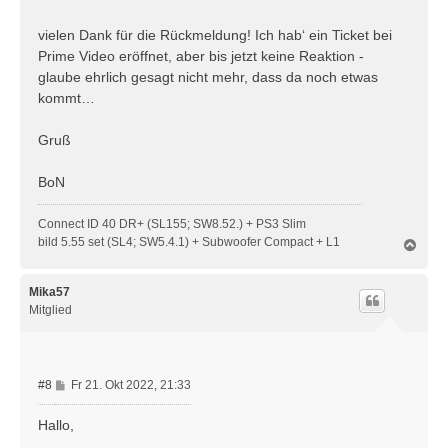
t
r
vielen Dank für die Rückmeldung! Ich hab‘ ein Ticket bei
a
Prime Video eröffnet, aber bis jetzt keine Reaktion -
g
glaube ehrlich gesagt nicht mehr, dass da noch etwas
kommt…
Gruß
BoN
Connect ID 40 DR+ (SL155; SW8.52.) + PS3 Slim
bild 5.55 set (SL4; SW5.4.1) + Subwoofer Compact + L1
N
a
c
h
Mika57
o
Mitglied
b
e
n
B
#8
Fr 21. Okt 2022, 21:33
e
i
Hallo,
t