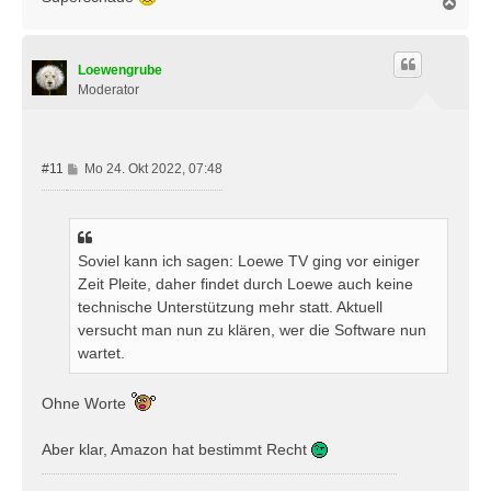
N
a
c
h
Loewengrube
o
b
Moderator
e
n
B
#11
Mo 24. Okt 2022, 07:48
e
i
t
r
Soviel kann ich sagen: Loewe TV ging vor einiger
a
Zeit Pleite, daher findet durch Loewe auch keine
g
technische Unterstützung mehr statt. Aktuell
versucht man nun zu klären, wer die Software nun
wartet.
Ohne Worte
Aber klar, Amazon hat bestimmt Recht