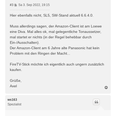
B
#3
Sa 3. Sep 2022, 19:15
e
i
Hier ebenfalls nicht, SL5, SW-Stand aktuell 6.6.4.0.
t
r
Muss allerdings sagen, der Amazon-Client ist am Loewe
a
eine Diva. Mal alles ok, mal gelegentliche Tonaussetzer,
g
mal startet er nichts (in der Regel behebbar durch
Ein-/Ausschalten).
Der Amazon-Client am 6 Jahre alte Panasonic hat kein
Problem mit den Ringen der Macht...
FireTV-Stick möchte ich eigentlich auch ungern zusätzlich
kaufen.
Grüße,
Axel
N
a
c
h
ws163
o
Spezialist
b
e