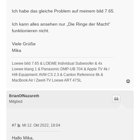
t
r
Ich habe das gleiche Problem auf meinem bild 7.65.
a
g
Ich kann alles ansehen nur „Die Ringe der Macht“
funktionieren nicht.
Viele Grüße
Mika
Loewe bild 7.65 & LOEWE Individual Subwoofer & 4x
Loewe klang 1 & Panasonic DMP-UB 704 & Apple TV 4k /
Hifi-Equipment: AVM CS 2.3 & Canton Reference 8k &
MacBook Air / Zweit-TV Loewe ART 47SL
N
a
c
h
BrianOfNazareth
o
Mitglied
b
e
n
B
#7
Mi 12. Okt 2022, 18:04
e
i
Hallo Mika,