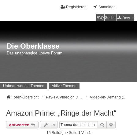
Registrieren
Anmelden
FAQ
Suche
Downloads
Die Oberklasse
Das unabhängige Loewe Forum
Unbeantwortete Themen
Aktive Themen
Foren-Übersicht
Pay-TV, Video on Demand sowie alles zu CI, CI+ und Co.
Video-on-Demand (VoD)
Amazon Prime: „Ringe der Macht“
Suche
Erweiterte 
Antworten
15 Beiträge • Seite
1
Von
1