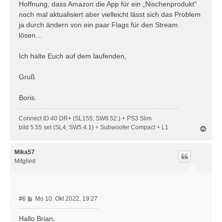
Hoffnung, dass Amazon die App für ein „Nischenprodukt“
noch mal aktualisiert aber vielleicht lässt sich das Problem
ja durch ändern von ein paar Flags für den Stream
lösen…
Ich halte Euch auf dem laufenden,
Gruß
Boris.
Connect ID 40 DR+ (SL155; SW8.52.) + PS3 Slim
bild 5.55 set (SL4; SW5.4.1) + Subwoofer Compact + L1
N
a
c
h
Mika57
o
Mitglied
b
e
n
B
#6
Mo 10. Okt 2022, 19:27
e
i
Hallo Brian,