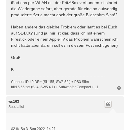
iPad das per WLAN mit der Fritz!Box verbunden ist startet
die Wiedergabe sofort, aber gerade für eine so aufwendig
produzierte Serie macht doch der große Bildschirm Sinn!?
Haben andere das gleiche Problem oder läuft es bei Euch
auf SL4XX? (Und ja, mir ist klar, dass ich mit einem
Firestick oder einem AppleTV das Problem wahrscheinlich
nicht hätte aber darum soll es in diesem Post nicht gehen)
Gruß
B.
Connect ID 40 DR+ (SL155; SW8.52.) + PS3 Slim
bild 5.55 set (SL4; SW5.4.1) + Subwoofer Compact + L1
N
a
c
h
ws163
o
Spezialist
b
e
n
B
#2
Sa 3. Sep 2022, 14:21