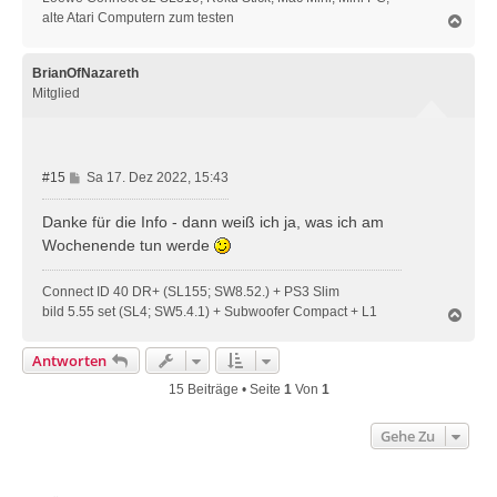
alte Atari Computern zum testen
N
a
c
h
BrianOfNazareth
o
Mitglied
b
e
n
B
#15
Sa 17. Dez 2022, 15:43
e
i
Danke für die Info - dann weiß ich ja, was ich am
t
Wochenende tun werde
r
a
Connect ID 40 DR+ (SL155; SW8.52.) + PS3 Slim
g
bild 5.55 set (SL4; SW5.4.1) + Subwoofer Compact + L1
N
a
c
Antworten
h
o
15 Beiträge • Seite
1
Von
1
b
e
Gehe Zu
n