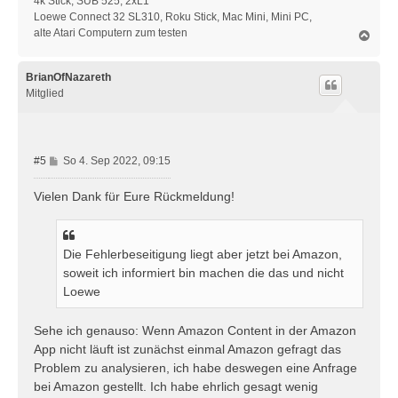
4k Stick, SUB 525, 2xL1
Loewe Connect 32 SL310, Roku Stick, Mac Mini, Mini PC,
alte Atari Computern zum testen
N
a
c
h
BrianOfNazareth
o
Mitglied
b
e
n
B
#5
So 4. Sep 2022, 09:15
e
i
Vielen Dank für Eure Rückmeldung!
t
r
a
Die Fehlerbeseitigung liegt aber jetzt bei Amazon,
g
soweit ich informiert bin machen die das und nicht
Loewe
Sehe ich genauso: Wenn Amazon Content in der Amazon
App nicht läuft ist zunächst einmal Amazon gefragt das
Problem zu analysieren, ich habe deswegen eine Anfrage
bei Amazon gestellt. Ich habe ehrlich gesagt wenig