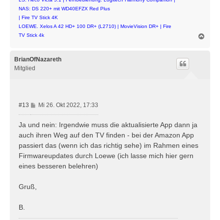
NAS: DS 220+ mit WD40EFZX Red Plus
| Fire TV Stick 4K
LOEWE. Xelos A 42 HD+ 100 DR+ (L2710) | MovieVision DR+ | Fire
N
TV Stick 4k
a
c
h
BrianOfNazareth
o
Mitglied
b
e
n
B
#13
Mi 26. Okt 2022, 17:33
e
i
Ja und nein: Irgendwie muss die aktualisierte App dann ja
t
auch ihren Weg auf den TV finden - bei der Amazon App
r
passiert das (wenn ich das richtig sehe) im Rahmen eines
a
Firmwareupdates durch Loewe (ich lasse mich hier gern
g
eines besseren belehren)
Gruß,
B.