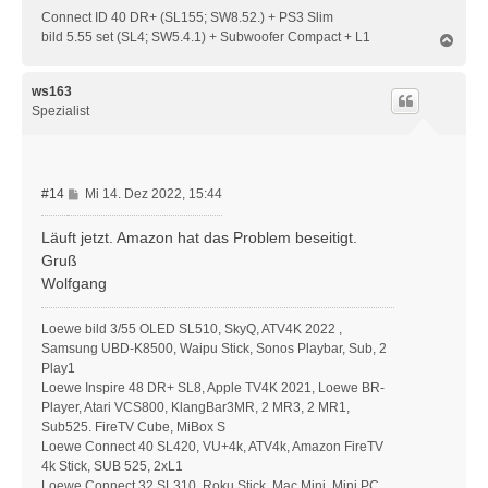
Connect ID 40 DR+ (SL155; SW8.52.) + PS3 Slim
bild 5.55 set (SL4; SW5.4.1) + Subwoofer Compact + L1
N
a
c
h
ws163
o
Spezialist
b
e
n
B
#14
Mi 14. Dez 2022, 15:44
e
i
Läuft jetzt. Amazon hat das Problem beseitigt.
t
Gruß
r
Wolfgang
a
g
Loewe bild 3/55 OLED SL510, SkyQ, ATV4K 2022 ,
Samsung UBD-K8500, Waipu Stick, Sonos Playbar, Sub, 2
Play1
Loewe Inspire 48 DR+ SL8, Apple TV4K 2021, Loewe BR-
Player, Atari VCS800, KlangBar3MR, 2 MR3, 2 MR1,
Sub525. FireTV Cube, MiBox S
Loewe Connect 40 SL420, VU+4k, ATV4k, Amazon FireTV
4k Stick, SUB 525, 2xL1
Loewe Connect 32 SL310, Roku Stick, Mac Mini, Mini PC,