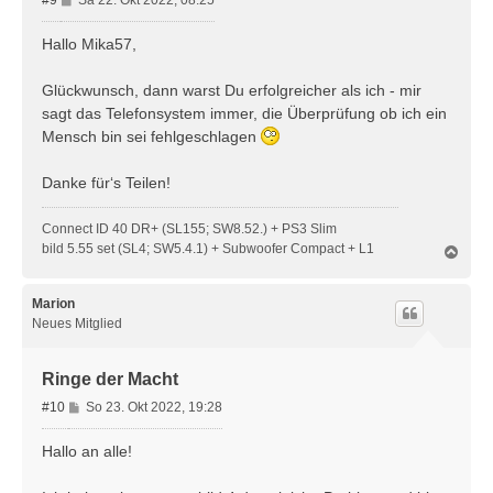
#9
Sa 22. Okt 2022, 08:25
e
i
Hallo Mika57,
t
r
Glückwunsch, dann warst Du erfolgreicher als ich - mir
a
sagt das Telefonsystem immer, die Überprüfung ob ich ein
g
Mensch bin sei fehlgeschlagen
Danke für‘s Teilen!
Connect ID 40 DR+ (SL155; SW8.52.) + PS3 Slim
bild 5.55 set (SL4; SW5.4.1) + Subwoofer Compact + L1
N
a
c
h
Marion
o
Neues Mitglied
b
e
n
Ringe der Macht
B
#10
So 23. Okt 2022, 19:28
e
i
Hallo an alle!
t
r