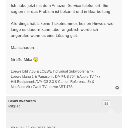
r
Ich habe jetzt mit dem Amazon Service telefoniert. Sie
a
sagten mir das Problem ist bekannt und in Bearbeitung.
g
Allerdings hab’s keine Ticketnummer, keinen Hinweis wie
lange es dauern kann, aber angeblich werde ich
angerufen wenn es eine Lösung gibt.
Mal schauen…
Grüße Mika
Loewe bild 7.65 & LOEWE Individual Subwoofer & 4x
Loewe klang 1 & Panasonic DMP-UB 704 & Apple TV 4k /
Hifi-Equipment: AVM CS 2.3 & Canton Reference 8k &
MacBook Air / Zweit-TV Loewe ART 47SL
N
a
c
h
BrianOfNazareth
o
Mitglied
b
e
n
B