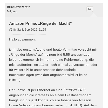
BrianOfNazareth
Mitglied
Amazon Prime: „Ringe der Macht“
B
#1
Sa 3. Sep 2022, 11:25
e
i
Hallo zusammen,
t
r
ich habe gestern Abend und heute Vormittag versucht mir
a
„Ringe der Macht“ auf meinem bild 5.55 anzuschauen,
g
leider bekomme ich immer nur eine Fehlermeldung, die
mich auffordert, es später noch einmal zu versuchen oder
für weitere Hilfe unter amazon.de/videohelp
nachzuschlagen (was dort angeboten wird ist keine
Hilfe…)
Der Loewe ist per Ethernet an eine Fritz!Box 7490
angebunden die ihrerseits an einem Glasfasermodem
hängt und bis jetzt konnte ich alle Inhalte von Amazon
Prime Video auf dem Loewen sehen (inkl. UHD). Auf dem