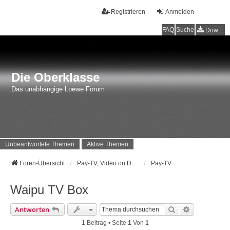
Registrieren
Anmelden
FAQ
Suche
Downloads
Die Oberklasse
Das unabhängige Loewe Forum
Unbeantwortete Themen
Aktive Themen
Foren-Übersicht
Pay-TV, Video on Demand sowie alles zu CI, CI+ und Co.
Pay-TV
Waipu TV Box
Suche
Erweiterte 
Antworten
1 Beitrag • Seite
1
Von
1