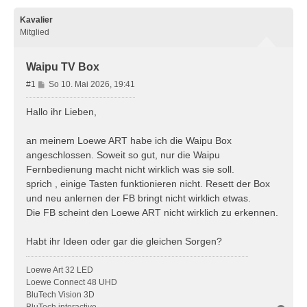
Kavalier
Mitglied
Waipu TV Box
B
#1
So 10. Mai 2026, 19:41
e
i
Hallo ihr Lieben,
t
r
an meinem Loewe ART habe ich die Waipu Box
a
angeschlossen. Soweit so gut, nur die Waipu
g
Fernbedienung macht nicht wirklich was sie soll.
sprich , einige Tasten funktionieren nicht. Resett der Box
und neu anlernen der FB bringt nicht wirklich etwas.
Die FB scheint den Loewe ART nicht wirklich zu erkennen.
Habt ihr Ideen oder gar die gleichen Sorgen?
Loewe Art 32 LED
Loewe Connect 48 UHD
BluTech Vision 3D
BluTech interactive