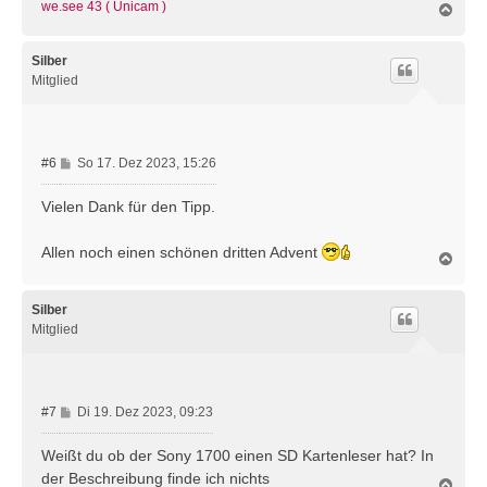
we.see 43 ( Unicam )
N
a
c
h
Silber
o
Mitglied
b
e
n
B
#6
So 17. Dez 2023, 15:26
e
i
Vielen Dank für den Tipp.
t
r
Allen noch einen schönen dritten Advent
N
a
a
g
c
h
Silber
o
Mitglied
b
e
n
B
#7
Di 19. Dez 2023, 09:23
e
i
Weißt du ob der Sony 1700 einen SD Kartenleser hat? In
t
der Beschreibung finde ich nichts
N