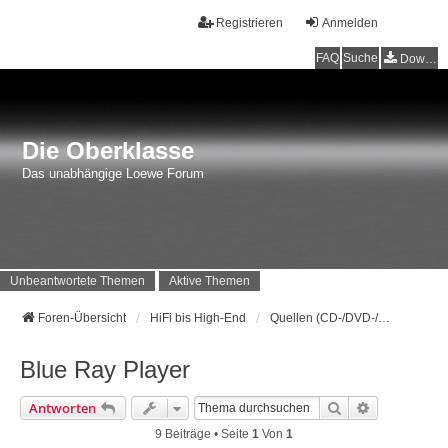
Registrieren
Anmelden
FAQ
Suche
Downloads
Die Oberklasse
Das unabhängige Loewe Forum
Unbeantwortete Themen
Aktive Themen
Foren-Übersicht
HiFi bis High-End
Quellen (CD-/DVD-/BD-Player/Tuner)
Blue Ray Player
Suche
Erweiterte 
Antworten
9 Beiträge • Seite
1
Von
1