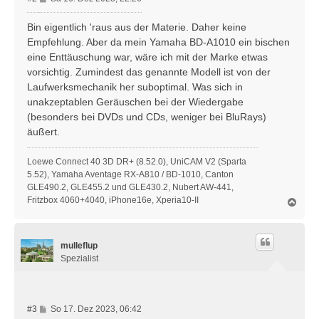
e
i
Bin eigentlich 'raus aus der Materie. Daher keine
t
Empfehlung. Aber da mein Yamaha BD-A1010 ein bischen
r
eine Enttäuschung war, wäre ich mit der Marke etwas
a
vorsichtig. Zumindest das genannte Modell ist von der
g
Laufwerksmechanik her suboptimal. Was sich in
unakzeptablen Geräuschen bei der Wiedergabe
(besonders bei DVDs und CDs, weniger bei BluRays)
äußert.
Loewe Connect 40 3D DR+ (8.52.0), UniCAM V2 (Sparta
5.52), Yamaha Aventage RX-A810 / BD-1010, Canton
GLE490.2, GLE455.2 und GLE430.2, Nubert AW-441,
Fritzbox 4060+4040, iPhone16e, Xperia10-II
N
a
c
h
mulleflup
o
b
Spezialist
e
n
B
#3
So 17. Dez 2023, 06:42