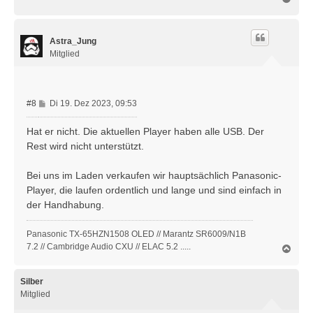
r
a
a
c
g
h
Astra_Jung
o
b
Mitglied
e
n
B
#8
Di 19. Dez 2023, 09:53
e
i
Hat er nicht. Die aktuellen Player haben alle USB. Der
t
Rest wird nicht unterstützt.
r
a
Bei uns im Laden verkaufen wir hauptsächlich Panasonic-
g
Player, die laufen ordentlich und lange und sind einfach in
der Handhabung.
Panasonic TX-65HZN1508 OLED // Marantz SR6009/N1B
7.2 // Cambridge Audio CXU // ELAC 5.2 .....
N
a
c
h
Silber
o
Mitglied
b