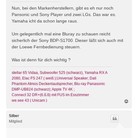
e
i
Nun, bei den Markenherstellern, gibt es eh nur noch
t
Pansonic und Sony Player und zwei LGs. Das war es.
r
Yamaha icht da schon lange raus.
a
g
Um gelegentlich mal eine Bluray zu schauen reicht
sicherlich der Sony BDP-S1700. Dieser läßt sich auch mit
der Loewe Fernbedienung steuern.
Was ist denn für dich wichtig ?
stellar 65 Vidaa, Subwoofer 525 (schwarz), Yamaha RX A
2080, Elac FS 247.( weiß );Universal Speaker; Dali
Phantom Atmos Deckenlautsprecher, Blu-ray Panasonic
DMP-UB824 (schwarz); Apple TV 4K ;
Connect 32 DR+(6.ß.ß) mit FUS im Esszimmer
we.see 43 ( Unicam )
N
a
c
h
Silber
o
Mitglied
b
e
n