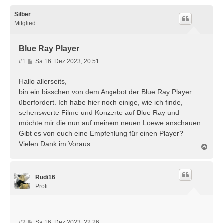
Silber
Mitglied
Blue Ray Player
B
#1
Sa 16. Dez 2023, 20:51
e
i
Hallo allerseits,
t
bin ein bisschen von dem Angebot der Blue Ray Player
r
überfordert. Ich habe hier noch einige, wie ich finde,
a
sehenswerte Filme und Konzerte auf Blue Ray und
g
möchte mir die nun auf meinem neuen Loewe anschauen.
Gibt es von euch eine Empfehlung für einen Player?
Vielen Dank im Voraus
N
a
c
h
Rudi16
o
b
Profi
e
n
B
#2
Sa 16. Dez 2023, 22:26