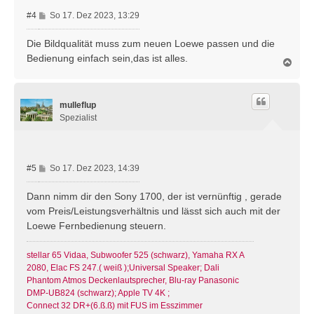
B
#4
So 17. Dez 2023, 13:29
e
i
Die Bildqualität muss zum neuen Loewe passen und die
t
Bedienung einfach sein,das ist alles.
N
r
a
a
c
g
h
mulleflup
o
b
Spezialist
e
n
B
#5
So 17. Dez 2023, 14:39
e
i
Dann nimm dir den Sony 1700, der ist vernünftig , gerade
t
vom Preis/Leistungsverhältnis und lässt sich auch mit der
r
Loewe Fernbedienung steuern.
a
g
stellar 65 Vidaa, Subwoofer 525 (schwarz), Yamaha RX A
2080, Elac FS 247.( weiß );Universal Speaker; Dali
Phantom Atmos Deckenlautsprecher, Blu-ray Panasonic
DMP-UB824 (schwarz); Apple TV 4K ;
Connect 32 DR+(6.ß.ß) mit FUS im Esszimmer