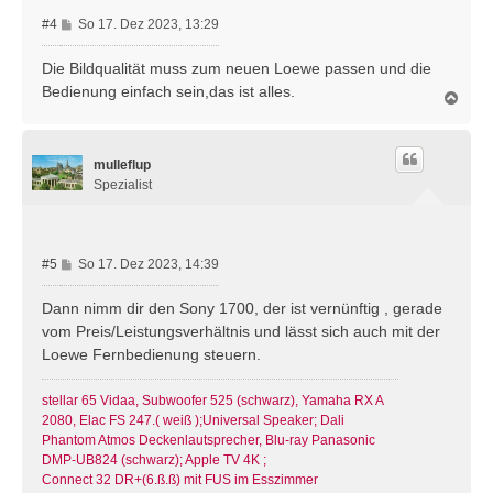
B
#4
So 17. Dez 2023, 13:29
e
i
Die Bildqualität muss zum neuen Loewe passen und die
t
Bedienung einfach sein,das ist alles.
N
r
a
a
c
g
h
mulleflup
o
b
Spezialist
e
n
B
#5
So 17. Dez 2023, 14:39
e
i
Dann nimm dir den Sony 1700, der ist vernünftig , gerade
t
vom Preis/Leistungsverhältnis und lässt sich auch mit der
r
Loewe Fernbedienung steuern.
a
g
stellar 65 Vidaa, Subwoofer 525 (schwarz), Yamaha RX A
2080, Elac FS 247.( weiß );Universal Speaker; Dali
Phantom Atmos Deckenlautsprecher, Blu-ray Panasonic
DMP-UB824 (schwarz); Apple TV 4K ;
Connect 32 DR+(6.ß.ß) mit FUS im Esszimmer