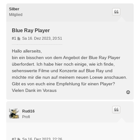
Silber
Mitglied
Blue Ray Player
B
#1
Sa 16. Dez 2023, 20:51
e
i
Hallo allerseits,
t
bin ein bisschen von dem Angebot der Blue Ray Player
r
überfordert. Ich habe hier noch einige, wie ich finde,
a
sehenswerte Filme und Konzerte auf Blue Ray und
g
möchte mir die nun auf meinem neuen Loewe anschauen.
Gibt es von euch eine Empfehlung für einen Player?
Vielen Dank im Voraus
N
a
c
h
Rudi16
o
b
Profi
e
n
B
#2
Sa 16. Dez 2023, 22:26