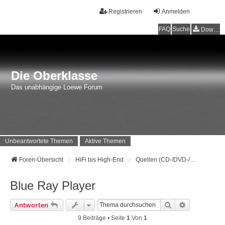
Registrieren
Anmelden
FAQ
Suche
Downloads
Die Oberklasse
Das unabhängige Loewe Forum
Unbeantwortete Themen
Aktive Themen
Foren-Übersicht
HiFi bis High-End
Quellen (CD-/DVD-/BD-Player/Tuner)
Blue Ray Player
Suche
Erweiterte 
Antworten
9 Beiträge • Seite
1
Von
1