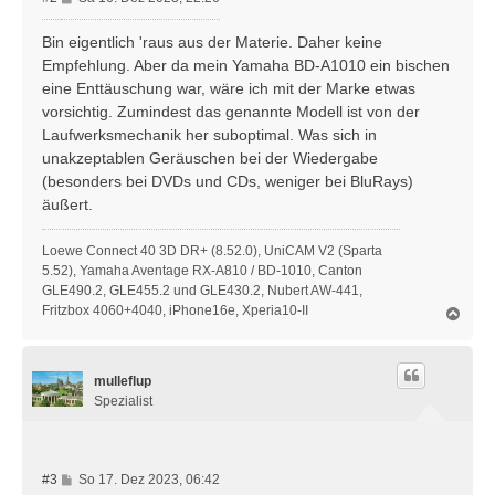
e
i
Bin eigentlich 'raus aus der Materie. Daher keine
t
Empfehlung. Aber da mein Yamaha BD-A1010 ein bischen
r
eine Enttäuschung war, wäre ich mit der Marke etwas
a
vorsichtig. Zumindest das genannte Modell ist von der
g
Laufwerksmechanik her suboptimal. Was sich in
unakzeptablen Geräuschen bei der Wiedergabe
(besonders bei DVDs und CDs, weniger bei BluRays)
äußert.
Loewe Connect 40 3D DR+ (8.52.0), UniCAM V2 (Sparta
5.52), Yamaha Aventage RX-A810 / BD-1010, Canton
GLE490.2, GLE455.2 und GLE430.2, Nubert AW-441,
Fritzbox 4060+4040, iPhone16e, Xperia10-II
N
a
c
h
mulleflup
o
b
Spezialist
e
n
B
#3
So 17. Dez 2023, 06:42