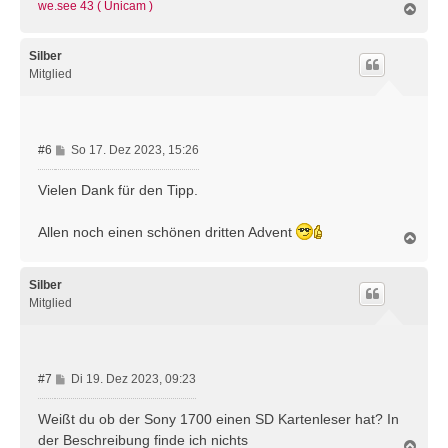
we.see 43 ( Unicam )
N
a
c
h
Silber
o
Mitglied
b
e
n
B
#6
So 17. Dez 2023, 15:26
e
i
Vielen Dank für den Tipp.
t
r
Allen noch einen schönen dritten Advent
N
a
a
g
c
h
Silber
o
Mitglied
b
e
n
B
#7
Di 19. Dez 2023, 09:23
e
i
Weißt du ob der Sony 1700 einen SD Kartenleser hat? In
t
der Beschreibung finde ich nichts
N