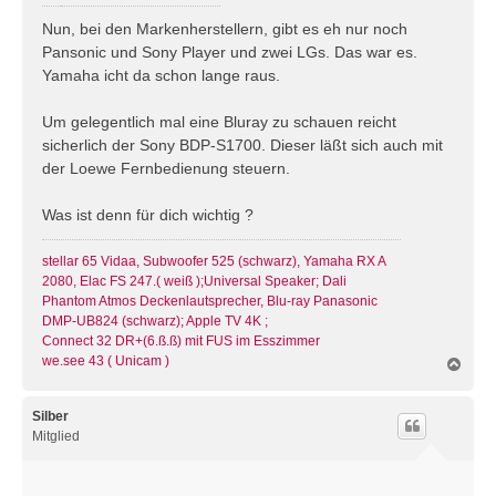
e
i
Nun, bei den Markenherstellern, gibt es eh nur noch
t
Pansonic und Sony Player und zwei LGs. Das war es.
r
Yamaha icht da schon lange raus.
a
g
Um gelegentlich mal eine Bluray zu schauen reicht
sicherlich der Sony BDP-S1700. Dieser läßt sich auch mit
der Loewe Fernbedienung steuern.
Was ist denn für dich wichtig ?
stellar 65 Vidaa, Subwoofer 525 (schwarz), Yamaha RX A
2080, Elac FS 247.( weiß );Universal Speaker; Dali
Phantom Atmos Deckenlautsprecher, Blu-ray Panasonic
DMP-UB824 (schwarz); Apple TV 4K ;
Connect 32 DR+(6.ß.ß) mit FUS im Esszimmer
we.see 43 ( Unicam )
N
a
c
h
Silber
o
Mitglied
b
e
n