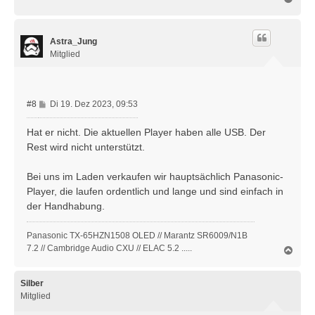
r
a
a
c
g
h
Astra_Jung
o
b
Mitglied
e
n
B
#8
Di 19. Dez 2023, 09:53
e
i
Hat er nicht. Die aktuellen Player haben alle USB. Der
t
Rest wird nicht unterstützt.
r
a
Bei uns im Laden verkaufen wir hauptsächlich Panasonic-
g
Player, die laufen ordentlich und lange und sind einfach in
der Handhabung.
Panasonic TX-65HZN1508 OLED // Marantz SR6009/N1B
7.2 // Cambridge Audio CXU // ELAC 5.2 .....
N
a
c
h
Silber
o
Mitglied
b