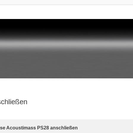
schließen
rte Suche
Bose Acoustimass PS28 anschließen