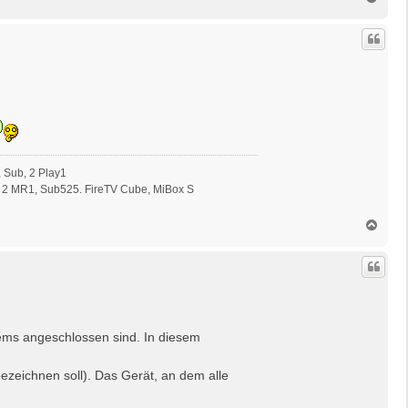
a
c
h
o
b
e
n
 Sub, 2 Play1
 2 MR1, Sub525. FireTV Cube, MiBox S
N
a
c
h
o
b
e
n
tems angeschlossen sind. In diesem
ezeichnen soll). Das Gerät, an dem alle