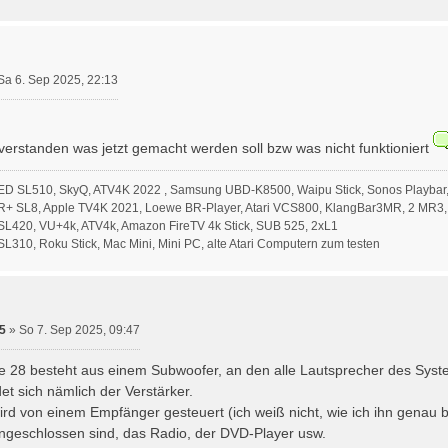
Sa 6. Sep 2025, 22:13
verstanden was jetzt gemacht werden soll bzw was nicht funktioniert
ED SL510, SkyQ, ATV4K 2022 , Samsung UBD-K8500, Waipu Stick, Sonos Playbar,
R+ SL8, Apple TV4K 2021, Loewe BR-Player, Atari VCS800, KlangBar3MR, 2 MR3,
L420, VU+4k, ATV4k, Amazon FireTV 4k Stick, SUB 525, 2xL1
310, Roku Stick, Mac Mini, Mini PC, alte Atari Computern zum testen
5
»
So 7. Sep 2025, 09:47
le 28 besteht aus einem Subwoofer, an den alle Lautsprecher des Sys
et sich nämlich der Verstärker.
rd von einem Empfänger gesteuert (ich weiß nicht, wie ich ihn genau b
geschlossen sind, das Radio, der DVD-Player usw.