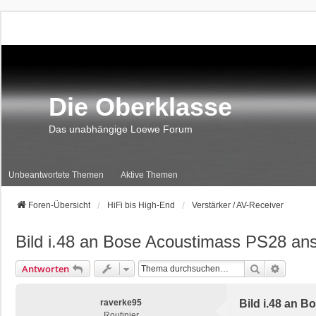
Die Oberklasse
Das unabhängige Loewe Forum
Unbeantwortete Themen
Aktive Themen
Foren-Übersicht
HiFi bis High-End
Verstärker / AV-Receiver
Bild i.48 an Bose Acoustimass PS28 an
Suche
Erweite
Antworten
raverke95
Bild i.48 an 
Routinier