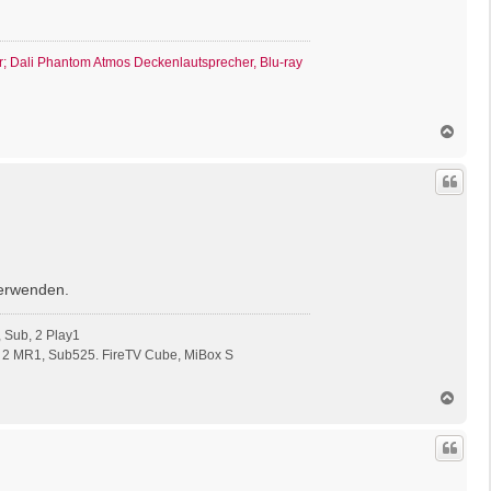
r; Dali Phantom Atmos Deckenlautsprecher, Blu-ray
N
a
c
h
o
b
e
n
verwenden.
 Sub, 2 Play1
 2 MR1, Sub525. FireTV Cube, MiBox S
N
a
c
h
o
b