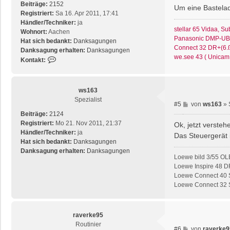
a
Beiträge:
2152
Um eine Bastela
g
Registriert:
Sa 16. Apr 2011, 17:41
Händler/Techniker:
ja
stellar 65 Vidaa, S
Wohnort:
Aachen
Panasonic DMP-UB82
Hat sich bedankt:
Danksagungen
Connect 32 DR+(6.ß
Danksagung erhalten:
Danksagungen
we.see 43 ( Unicam
K
Kontakt:
o
n
t
ws163
a
Spezialist
B
#5
von
ws163
»
k
e
Beiträge:
2124
t
i
Registriert:
Mo 21. Nov 2011, 21:37
d
Ok, jetzt verstehe
t
Händler/Techniker:
ja
a
Das Steuergerät 
r
Hat sich bedankt:
Danksagungen
t
a
Danksagung erhalten:
Danksagungen
e
Loewe bild 3/55 OL
g
n
Loewe Inspire 48 D
v
Loewe Connect 40 S
o
Loewe Connect 32 SL
n
m
u
raverke95
l
Routinier
l
B
#6
von
raverke9