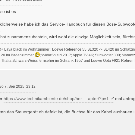
o ist es.
klicherweise habe ich das Service-Handbuch für diesen Bose-Subwoofer
.
bst zusammenzubasteln, wird wohl die einzige Möglichkeit sein, fürchte
R+ Lava black im Wohnzimmer ; Loewe Reference 55 SL320 -> SL420 im Schlafzi
120 im Badenzimmer
;NvidiaShield 2017; Apple TV 4K; Subwoofer 300; Marant
Thalia Schwarz-Weiss fernseher im Schrank 1957 und Loewe Opta F921 Rohren 
So 7. Sep 2025, 23:12
er
https://www.technikambiente.de/shop/her ... apter/?p=1
mal anfrag
enn das Steuergerät eh defekt ist, die Buchse für das Kabel ausbauen 