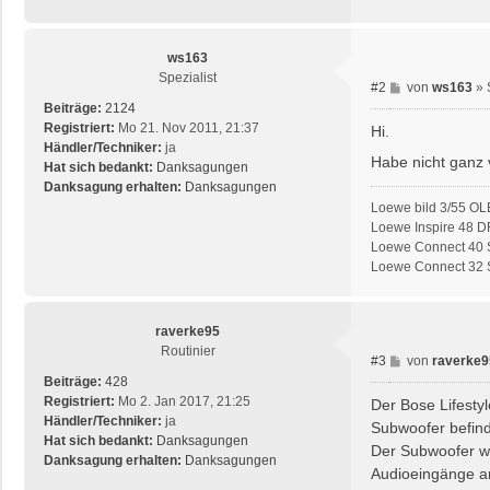
ws163
Spezialist
B
#2
von
ws163
»
e
Beiträge:
2124
i
Registriert:
Mo 21. Nov 2011, 21:37
Hi.
t
Händler/Techniker:
ja
Habe nicht ganz 
r
Hat sich bedankt:
Danksagungen
a
Danksagung erhalten:
Danksagungen
g
Loewe bild 3/55 OL
Loewe Inspire 48 D
Loewe Connect 40 S
Loewe Connect 32 SL
raverke95
Routinier
B
#3
von
raverke9
e
Beiträge:
428
i
Registriert:
Mo 2. Jan 2017, 21:25
Der Bose Lifesty
t
Händler/Techniker:
ja
Subwoofer befind
r
Hat sich bedankt:
Danksagungen
Der Subwoofer wi
a
Danksagung erhalten:
Danksagungen
Audioeingänge an
g