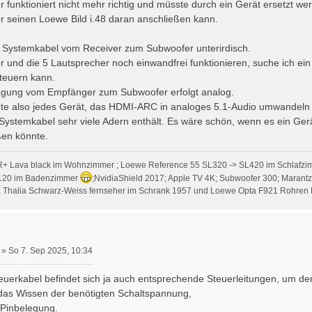
 funktioniert nicht mehr richtig und müsste durch ein Gerät ersetzt w
er seinen Loewe Bild i.48 daran anschließen kann.
as Systemkabel vom Receiver zum Subwoofer unterirdisch.
 und die 5 Lautsprecher noch einwandfrei funktionieren, suche ich ei
teuern kann.
ragung vom Empfänger zum Subwoofer erfolgt analog.
te also jedes Gerät, das HDMI-ARC in analoges 5.1-Audio umwandeln
 Systemkabel sehr viele Adern enthält. Es wäre schön, wenn es ein Ge
ßen könnte.
R+ Lava black im Wohnzimmer ; Loewe Reference 55 SL320 -> SL420 im Schlafzi
120 im Badenzimmer
;NvidiaShield 2017; Apple TV 4K; Subwoofer 300; Marant
Thalia Schwarz-Weiss fernseher im Schrank 1957 und Loewe Opta F921 Rohren 
»
So 7. Sep 2025, 10:34
uerkabel befindet sich ja auch entsprechende Steuerleitungen, um de
 das Wissen der benötigten Schaltspannung,
 Pinbelegung.