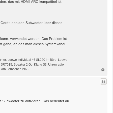
erden, das mit HDMI-ARC kompatibel ist,
n Gerät, das den Subwoofer über dieses
 kann, verwendet werden. Das Problem ist
rät gäbe, an das man dieses Systemkabel
mmer; Loewe Individual 46 SL220 im Büro; Loewe
z SR7015; Speaker 2 Go; Klang S3; Uhrenradio
Farb Fernseher 1968
N
a
c
h
o
b
e
n
n Subwoofer zu aktivieren. Das bedeutet du