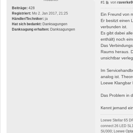
B
#1
von
raverke9
e
Beiträge:
428
i
Registriert:
Mo 2. Jan 2017, 21:25
Ein Freund von m
t
Händler/Techniker:
ja
Er besitzt einen
r
Hat sich bedankt:
Danksagungen
verbunden ist.
a
Danksagung erhalten:
Danksagungen
Es gibt dabei all
g
enthält) noch ein
Das Verbindungsk
Raums heraus. Do
unsichtbar verleg
Im Servicehandbu
analog ist. Theo
Loewe Klangbar 
Das Problem in di
Kennt jemand ein
Loewe Stellar 65 D
connect 26 LED SL
SU300; Loewe Opta 