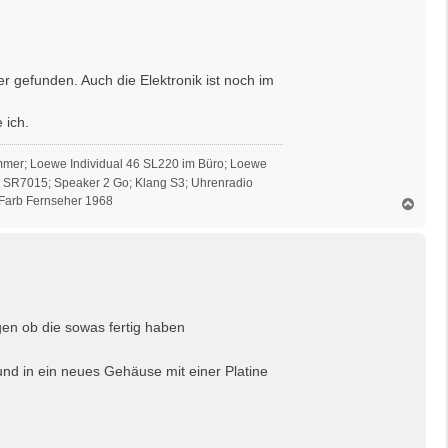
e
n
 gefunden. Auch die Elektronik ist noch im
 ich.
mmer; Loewe Individual 46 SL220 im Büro; Loewe
z SR7015; Speaker 2 Go; Klang S3; Uhrenradio
Farb Fernseher 1968
N
a
c
h
o
b
e
n
en ob die sowas fertig haben
und in ein neues Gehäuse mit einer Platine