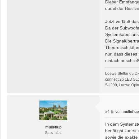
Dieser Empfänger
damit der Besitz
Jetzt verläuft d
Da der Subwoofer
Systemkabel ans
Die Signalübert
Theoretisch könn
nur, dass dieses
einfach anschlie
Loewe Stellar 65 D
connect 26 LED SL
SU300; Loewe Opta 
B
#4
von
mulleflup
e
i
In dem Systemste
mulleflup
t
benötigst zuerst
Spezialist
r
sowie die exakte