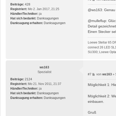
e
e
Beiträge:
428
f
i
Registriert:
Mo 2. Jan 2017, 21:25
@ws163: Genau s
l
t
Händler/Techniker:
ja
u
r
Hat sich bedankt:
Danksagungen
@mulleflup: Glüc
p
a
Danksagung erhalten:
Danksagungen
Detail gezeichnet
g
Einen Stecker sel
Loewe Stellar 65 D
connect 26 LED SL
SU300; Loewe Opta 
ws163
Spezialist
B
#7
von
ws163
»
e
Beiträge:
2124
i
Registriert:
Mo 21. Nov 2011, 21:37
Möglichkeit 1: Hi
t
Händler/Techniker:
ja
r
Hat sich bedankt:
Danksagungen
Möglichkeit 2: W
a
Danksagung erhalten:
Danksagungen
einbauen.
g
Gruß