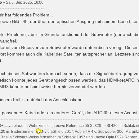
5
»
Sa 6. Sep 2025, 16:06
ir hat folgendes Problem...
 Loewe Bild i.48, der über den optischen Ausgang mit seinem Bose Lif
erlei Probleme, aber im Grunde funktioniert der Subwoofer (der auch die 
wandfrei.
abel vom Receiver zum Subwoofer wurde unterirdisch verlegt. Dieses
rt kommen auch die Kabel der Satellitenlautsprecher an. Letztere sind
t.
ch dieses Subwoofers kann ich sehen, dass die Signalübertragung vo
retisch könnte jedes Gerät angeschlossen werden, das HDMI-(e)ARC i
MR3 könnte beispielsweise bereits verwendet werden.
esem Fall ist natürlich das Anschlusskabel.
 passendes Kabel oder ein anderes Gerät, das ARC für diesen Acous
R+ Lava black im Wohnzimmer ; Loewe Reference 55 SL320 -> SL420 im Schlafzi
120 im Badenzimmer
;NvidiaShield 2017; Apple TV 4K; Subwoofer 300; Marant
Thalia Schwarz-Weiss fernseher im Schrank 1957 und Loewe Opta F921 Rohren 