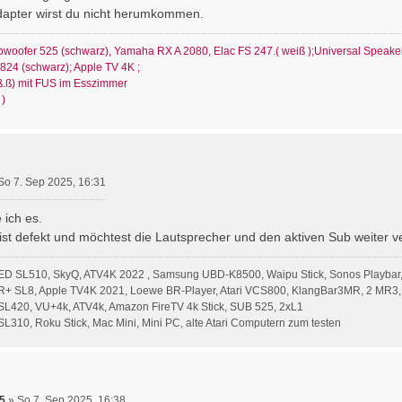
dapter wirst du nicht herumkommen.
ubwoofer 525 (schwarz), Yamaha RX A 2080, Elac FS 247.( weiß );Universal Speake
4 (schwarz); Apple TV 4K ;
.ß) mit FUS im Esszimmer
 )
So 7. Sep 2025, 16:31
 ich es.
ist defekt und möchtest die Lautsprecher und den aktiven Sub weiter 
ED SL510, SkyQ, ATV4K 2022 , Samsung UBD-K8500, Waipu Stick, Sonos Playbar,
R+ SL8, Apple TV4K 2021, Loewe BR-Player, Atari VCS800, KlangBar3MR, 2 MR3,
L420, VU+4k, ATV4k, Amazon FireTV 4k Stick, SUB 525, 2xL1
310, Roku Stick, Mac Mini, Mini PC, alte Atari Computern zum testen
5
»
So 7. Sep 2025, 16:38