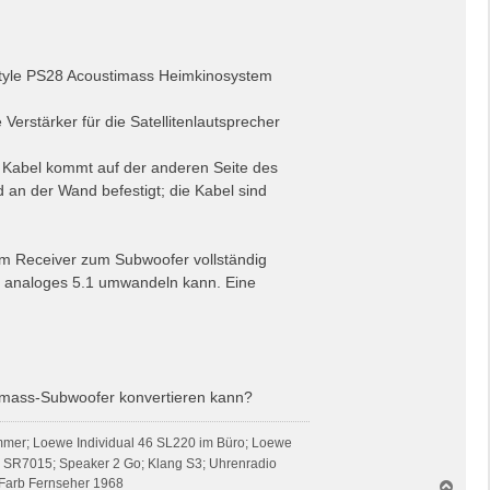
estyle PS28 Acoustimass Heimkinosystem
Verstärker für die Satellitenlautsprecher
 Kabel kommt auf der anderen Seite des
 an der Wand befestigt; die Kabel sind
m Receiver zum Subwoofer vollständig
n analoges 5.1 umwandeln kann. Eine
timass-Subwoofer konvertieren kann?
mmer; Loewe Individual 46 SL220 im Büro; Loewe
z SR7015; Speaker 2 Go; Klang S3; Uhrenradio
Farb Fernseher 1968
N