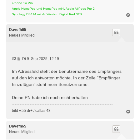
iPhone 14 Pro
Apple HomePod und HomePod mini, Apple AirPods Pro 2
N
Synology DS414 mit 4x Western Digital Red 3TB
a
c
h
Davefh65
o
Neues Mitglied
b
e
n
B
#3
Di 9. Sep 2025, 12:19
e
i
Im Adressfeld steht der Benutzername des Empfängers
t
auf den ich antworten möchte. In der Zeile "Empfänger
r
hinzufügen" steht mein Benutzername.
a
g
Deine PN habe ich noch nicht erhalten.
bild v.55 dr+ / callas 43
N
a
c
h
Davefh65
o
Neues Mitglied
b