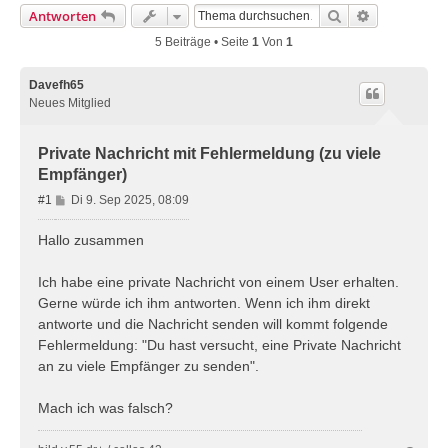
Suche
Erweiterte 
Antworten
5 Beiträge • Seite
1
Von
1
Davefh65
Neues Mitglied
Private Nachricht mit Fehlermeldung (zu viele
Empfänger)
B
#1
Di 9. Sep 2025, 08:09
e
i
Hallo zusammen
t
r
Ich habe eine private Nachricht von einem User erhalten.
a
Gerne würde ich ihm antworten. Wenn ich ihm direkt
g
antworte und die Nachricht senden will kommt folgende
Fehlermeldung: "Du hast versucht, eine Private Nachricht
an zu viele Empfänger zu senden".
Mach ich was falsch?