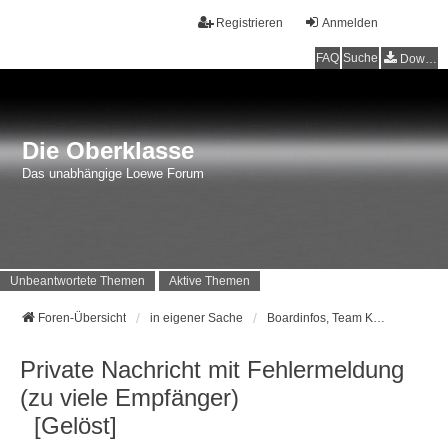
Registrieren
Anmelden
FAQ
Suche
Downloads
Die Oberklasse
Das unabhängige Loewe Forum
Unbeantwortete Themen
Aktive Themen
Foren-Übersicht
in eigener Sache
Boardinfos, Team Kontakt, Feedback
Private Nachricht mit Fehlermeldung
(zu viele Empfänger)
[Gelöst]