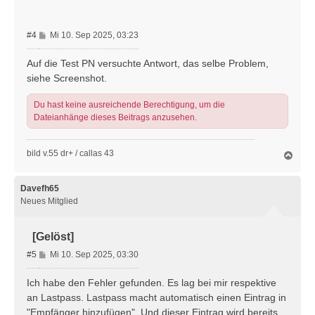
e
n
B
#4
Mi 10. Sep 2025, 03:23
e
i
Auf die Test PN versuchte Antwort, das selbe Problem,
t
siehe Screenshot.
r
a
Du hast keine ausreichende Berechtigung, um die
g
Dateianhänge dieses Beitrags anzusehen.
bild v.55 dr+ / callas 43
N
a
c
h
Davefh65
o
Neues Mitglied
b
e
n
[Gelöst]
B
#5
Mi 10. Sep 2025, 03:30
e
i
Ich habe den Fehler gefunden. Es lag bei mir respektive
t
an Lastpass. Lastpass macht automatisch einen Eintrag in
r
"Empfänger hinzufügen". Und dieser Eintrag wird bereits