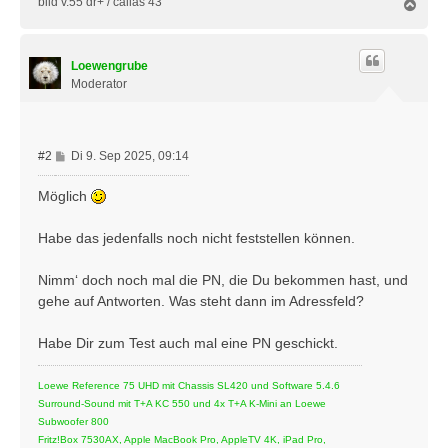
bild v.55 dr+ / callas 43
N
a
c
h
Loewengrube
o
b
Moderator
e
n
B
#2
Di 9. Sep 2025, 09:14
e
i
Möglich
t
r
Habe das jedenfalls noch nicht feststellen können.
a
g
Nimm‘ doch noch mal die PN, die Du bekommen hast, und
gehe auf Antworten. Was steht dann im Adressfeld?
Habe Dir zum Test auch mal eine PN geschickt.
Loewe Reference 75 UHD mit Chassis SL420 und Software 5.4.6
Surround-Sound mit T+A KC 550 und 4x T+A K-Mini an Loewe
Subwoofer 800
Fritz!Box 7530AX, Apple MacBook Pro, AppleTV 4K, iPad Pro,