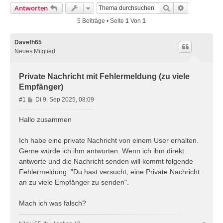
Suche
Erweiterte 
Antworten
5 Beiträge • Seite
1
Von
1
Davefh65
Neues Mitglied
Private Nachricht mit Fehlermeldung (zu viele
Empfänger)
B
#1
Di 9. Sep 2025, 08:09
e
i
Hallo zusammen
t
r
Ich habe eine private Nachricht von einem User erhalten.
a
Gerne würde ich ihm antworten. Wenn ich ihm direkt
g
antworte und die Nachricht senden will kommt folgende
Fehlermeldung: "Du hast versucht, eine Private Nachricht
an zu viele Empfänger zu senden".
Mach ich was falsch?