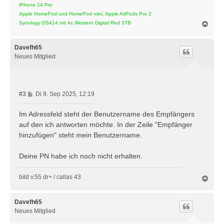
iPhone 14 Pro
Apple HomePod und HomePod mini, Apple AirPods Pro 2
N
Synology DS414 mit 4x Western Digital Red 3TB
a
c
h
Davefh65
o
Neues Mitglied
b
e
n
B
#3
Di 9. Sep 2025, 12:19
e
i
Im Adressfeld steht der Benutzername des Empfängers
t
auf den ich antworten möchte. In der Zeile "Empfänger
r
hinzufügen" steht mein Benutzername.
a
g
Deine PN habe ich noch nicht erhalten.
bild v.55 dr+ / callas 43
N
a
c
h
Davefh65
o
Neues Mitglied
b