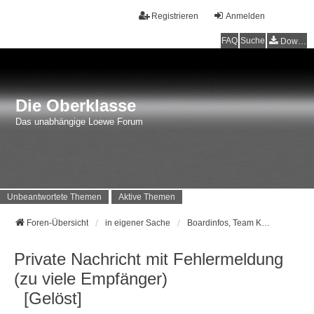
Registrieren
Anmelden
FAQ
Suche
Downloads
Die Oberklasse
Das unabhängige Loewe Forum
Unbeantwortete Themen
Aktive Themen
Foren-Übersicht
in eigener Sache
Boardinfos, Team Kontakt, Feedback
Private Nachricht mit Fehlermeldung
(zu viele Empfänger)
[Gelöst]