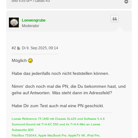
bild v.55 dr+ / callas 43
N
a
c
h
Loewengrube
o
b
Moderator
e
n
B
#2
Di 9. Sep 2025, 09:14
e
i
Möglich
t
r
Habe das jedenfalls noch nicht feststellen können.
a
g
Nimm‘ doch noch mal die PN, die Du bekommen hast, und
gehe auf Antworten. Was steht dann im Adressfeld?
Habe Dir zum Test auch mal eine PN geschickt.
Loewe Reference 75 UHD mit Chassis SL420 und Software 5.4.6
Surround-Sound mit T+A KC 550 und 4x T+A K-Mini an Loewe
Subwoofer 800
Fritz!Box 7530AX, Apple MacBook Pro, AppleTV 4K, iPad Pro,