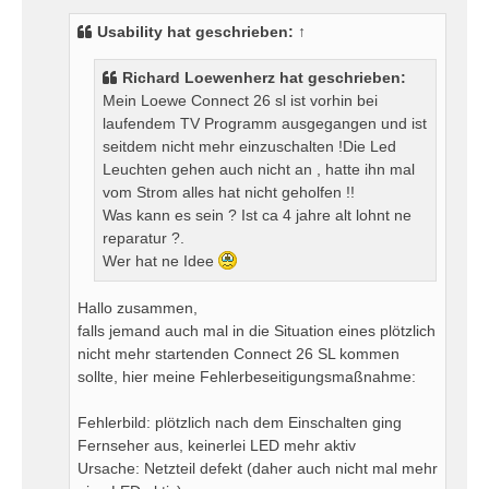
i
t
Usability
hat geschrieben:
↑
r
a
Richard Loewenherz hat geschrieben:
g
Mein Loewe Connect 26 sl ist vorhin bei
laufendem TV Programm ausgegangen und ist
seitdem nicht mehr einzuschalten !Die Led
Leuchten gehen auch nicht an , hatte ihn mal
vom Strom alles hat nicht geholfen !!
Was kann es sein ? Ist ca 4 jahre alt lohnt ne
reparatur ?.
Wer hat ne Idee
Hallo zusammen,
falls jemand auch mal in die Situation eines plötzlich
nicht mehr startenden Connect 26 SL kommen
sollte, hier meine Fehlerbeseitigungsmaßnahme:
Fehlerbild: plötzlich nach dem Einschalten ging
Fernseher aus, keinerlei LED mehr aktiv
Ursache: Netzteil defekt (daher auch nicht mal mehr