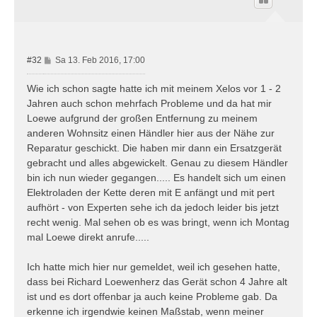
o
b
e
n
B
#32
Sa 13. Feb 2016, 17:00
e
i
Wie ich schon sagte hatte ich mit meinem Xelos vor 1 - 2
t
Jahren auch schon mehrfach Probleme und da hat mir
r
Loewe aufgrund der großen Entfernung zu meinem
a
anderen Wohnsitz einen Händler hier aus der Nähe zur
g
Reparatur geschickt. Die haben mir dann ein Ersatzgerät
gebracht und alles abgewickelt. Genau zu diesem Händler
bin ich nun wieder gegangen..... Es handelt sich um einen
Elektroladen der Kette deren mit E anfängt und mit pert
aufhört - von Experten sehe ich da jedoch leider bis jetzt
recht wenig. Mal sehen ob es was bringt, wenn ich Montag
mal Loewe direkt anrufe.....
Ich hatte mich hier nur gemeldet, weil ich gesehen hatte,
dass bei Richard Loewenherz das Gerät schon 4 Jahre alt
ist und es dort offenbar ja auch keine Probleme gab. Da
erkenne ich irgendwie keinen Maßstab, wenn meiner