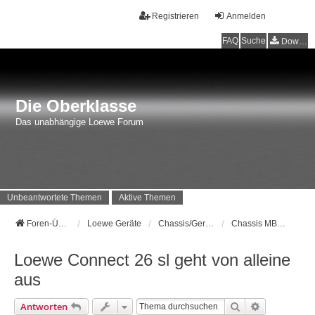
Registrieren
Anmelden
FAQ
Suche
Downloads
Die Oberklasse
Das unabhängige Loewe Forum
Unbeantwortete Themen
Aktive Themen
Foren-Übersicht
Loewe Geräte
Chassis/Geräte Loewe AG (bis 2014)
Chassis MB180 Baujahr 2011-...
Loewe Connect 26 sl geht von alleine
aus
Suche
Erweiterte 
Antworten