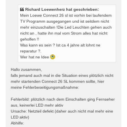
i
t
Richard Loewenherz hat geschrieben:
r
Mein Loewe Connect 26 sl ist vorhin bei laufendem
a
TV Programm ausgegangen und ist seitdem nicht
g
mehr einzuschalten !Die Led Leuchten gehen auch
nicht an , hatte ihn mal vom Strom alles hat nicht
geholfen !!
Was kann es sein ? Ist ca 4 jahre alt lohnt ne
reparatur ?.
Wer hat ne Idee
Hallo zusammen,
falls jemand auch mal in die Situation eines plötzlich nicht
mehr startenden Connect 26 SL kommen sollte, hier
meine Fehlerbeseitigungsmaßnahme:
Fehlerbild: plötzlich nach dem Einschalten ging Fernseher
aus, keinerlei LED mehr aktiv
Ursache: Netzteil defekt (daher auch nicht mal mehr eine
LED aktiv)
Abhilfe: