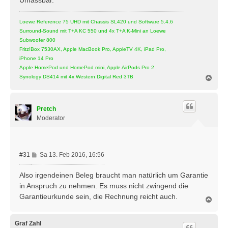
Loewe Reference 75 UHD mit Chassis SL420 und Software 5.4.6
Surround-Sound mit T+A KC 550 und 4x T+A K-Mini an Loewe
Subwoofer 800
Fritz!Box 7530AX, Apple MacBook Pro, AppleTV 4K, iPad Pro,
iPhone 14 Pro
Apple HomePod und HomePod mini, Apple AirPods Pro 2
N
Synology DS414 mit 4x Western Digital Red 3TB
a
c
h
Pretch
o
b
Moderator
e
n
B
#31
Sa 13. Feb 2016, 16:56
e
i
Also irgendeinen Beleg braucht man natürlich um Garantie
t
in Anspruch zu nehmen. Es muss nicht zwingend die
r
Garantieurkunde sein, die Rechnung reicht auch.
N
a
a
g
c
h
Graf Zahl