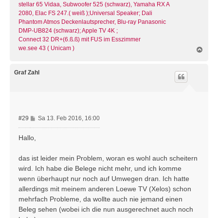
stellar 65 Vidaa, Subwoofer 525 (schwarz), Yamaha RX A
2080, Elac FS 247.( weiß );Universal Speaker; Dali
Phantom Atmos Deckenlautsprecher, Blu-ray Panasonic
DMP-UB824 (schwarz); Apple TV 4K ;
Connect 32 DR+(6.ß.ß) mit FUS im Esszimmer
we.see 43 ( Unicam )
N
a
c
h
Graf Zahl
o
b
e
n
B
#29
Sa 13. Feb 2016, 16:00
e
i
Hallo,
t
r
das ist leider mein Problem, woran es wohl auch scheitern
a
wird. Ich habe die Belege nicht mehr, und ich komme
g
wenn überhaupt nur noch auf Umwegen dran. Ich hatte
allerdings mit meinem anderen Loewe TV (Xelos) schon
mehrfach Probleme, da wollte auch nie jemand einen
Beleg sehen (wobei ich die nun ausgerechnet auch noch