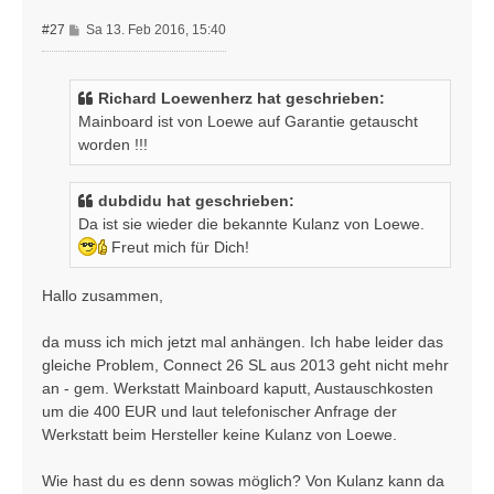
B
#27
Sa 13. Feb 2016, 15:40
e
i
t
Richard Loewenherz hat geschrieben:
r
Mainboard ist von Loewe auf Garantie getauscht
a
worden !!!
g
dubdidu hat geschrieben:
Da ist sie wieder die bekannte Kulanz von Loewe.
Freut mich für Dich!
Hallo zusammen,
da muss ich mich jetzt mal anhängen. Ich habe leider das
gleiche Problem, Connect 26 SL aus 2013 geht nicht mehr
an - gem. Werkstatt Mainboard kaputt, Austauschkosten
um die 400 EUR und laut telefonischer Anfrage der
Werkstatt beim Hersteller keine Kulanz von Loewe.
Wie hast du es denn sowas möglich? Von Kulanz kann da