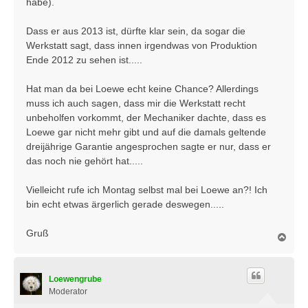
habe).
Dass er aus 2013 ist, dürfte klar sein, da sogar die
Werkstatt sagt, dass innen irgendwas von Produktion
Ende 2012 zu sehen ist.....
Hat man da bei Loewe echt keine Chance? Allerdings
muss ich auch sagen, dass mir die Werkstatt recht
unbeholfen vorkommt, der Mechaniker dachte, dass es
Loewe gar nicht mehr gibt und auf die damals geltende
dreijährige Garantie angesprochen sagte er nur, dass er
das noch nie gehört hat.....
Vielleicht rufe ich Montag selbst mal bei Loewe an?! Ich
bin echt etwas ärgerlich gerade deswegen.....
Gruß
N
a
c
h
Loewengrube
o
b
Moderator
e