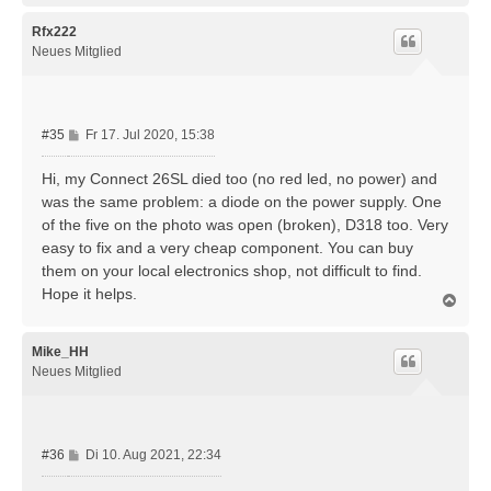
c
h
Rfx222
o
Neues Mitglied
b
e
n
B
#35
Fr 17. Jul 2020, 15:38
e
i
Hi, my Connect 26SL died too (no red led, no power) and
t
was the same problem: a diode on the power supply. One
r
of the five on the photo was open (broken), D318 too. Very
a
easy to fix and a very cheap component. You can buy
g
them on your local electronics shop, not difficult to find.
Hope it helps.
N
a
c
h
Mike_HH
o
Neues Mitglied
b
e
n
B
#36
Di 10. Aug 2021, 22:34
e