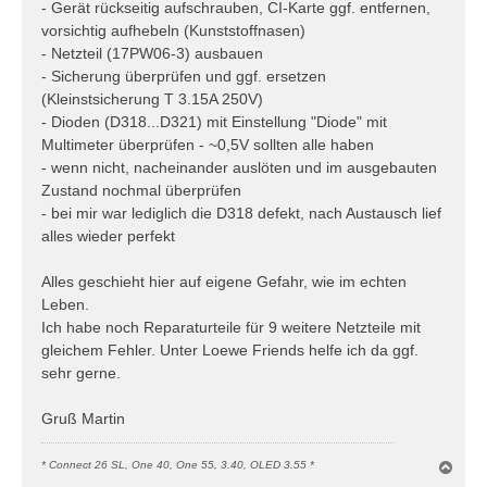
- Gerät rückseitig aufschrauben, CI-Karte ggf. entfernen,
vorsichtig aufhebeln (Kunststoffnasen)
- Netzteil (17PW06-3) ausbauen
- Sicherung überprüfen und ggf. ersetzen
(Kleinstsicherung T 3.15A 250V)
- Dioden (D318...D321) mit Einstellung "Diode" mit
Multimeter überprüfen - ~0,5V sollten alle haben
- wenn nicht, nacheinander auslöten und im ausgebauten
Zustand nochmal überprüfen
- bei mir war lediglich die D318 defekt, nach Austausch lief
alles wieder perfekt
Alles geschieht hier auf eigene Gefahr, wie im echten
Leben.
Ich habe noch Reparaturteile für 9 weitere Netzteile mit
gleichem Fehler. Unter Loewe Friends helfe ich da ggf.
sehr gerne.
Gruß Martin
N
* Connect 26 SL, One 40, One 55, 3.40, OLED 3.55 *
a