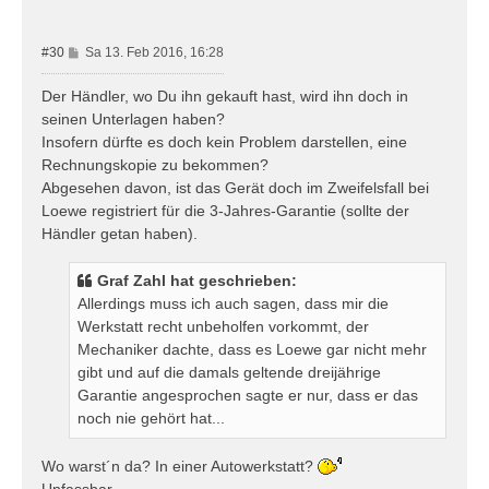
n
B
#30
Sa 13. Feb 2016, 16:28
e
i
Der Händler, wo Du ihn gekauft hast, wird ihn doch in
t
seinen Unterlagen haben?
r
Insofern dürfte es doch kein Problem darstellen, eine
a
Rechnungskopie zu bekommen?
g
Abgesehen davon, ist das Gerät doch im Zweifelsfall bei
Loewe registriert für die 3-Jahres-Garantie (sollte der
Händler getan haben).
Graf Zahl hat geschrieben:
Allerdings muss ich auch sagen, dass mir die
Werkstatt recht unbeholfen vorkommt, der
Mechaniker dachte, dass es Loewe gar nicht mehr
gibt und auf die damals geltende dreijährige
Garantie angesprochen sagte er nur, dass er das
noch nie gehört hat...
Wo warst´n da? In einer Autowerkstatt?
Unfassbar.