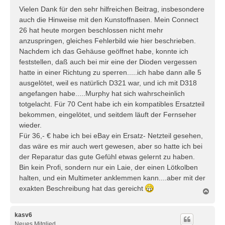
Vielen Dank für den sehr hilfreichen Beitrag, insbesondere
auch die Hinweise mit den Kunstoffnasen. Mein Connect
26 hat heute morgen beschlossen nicht mehr
anzuspringen, gleiches Fehlerbild wie hier beschrieben.
Nachdem ich das Gehäuse geöffnet habe, konnte ich
feststellen, daß auch bei mir eine der Dioden vergessen
hatte in einer Richtung zu sperren.....ich habe dann alle 5
ausgelötet, weil es natürlich D321 war, und ich mit D318
angefangen habe.....Murphy hat sich wahrscheinlich
totgelacht. Für 70 Cent habe ich ein kompatibles Ersatzteil
bekommen, eingelötet, und seitdem läuft der Fernseher
wieder.
Für 36,- € habe ich bei eBay ein Ersatz- Netzteil gesehen,
das wäre es mir auch wert gewesen, aber so hatte ich bei
der Reparatur das gute Gefühl etwas gelernt zu haben.
Bin kein Profi, sondern nur ein Laie, der einen Lötkolben
halten, und ein Multimeter anklemmen kann....aber mit der
exakten Beschreibung hat das gereicht
N
a
c
h
kasv6
o
Neues Mitglied