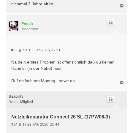
nichtmal 3 Jahre alt ist....
N
a
c
h
Pretch
o
b
Moderator
e
n
B
#33
Sa 13. Feb 2016, 17:11
e
i
Na dein erstes Problem ist offensichtlich daß du keinen
t
Händler (in der Nähe) hast.
r
a
Ruf einfach am Montag Loewe an.
g
N
a
c
h
Usability
o
Neues Mitglied
b
e
n
Netzteilreparatur Connect 26 SL (17PW06-3)
B
#34
Fr 29. Mai 2020, 20:44
e