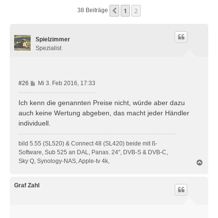
1
2
Vorherige
38 Beiträge
Spielzimmer
Spezialist
B
#26
Mi 3. Feb 2016, 17:33
e
i
Ich kenn die genannten Preise nicht, würde aber dazu
t
auch keine Wertung abgeben, das macht jeder Händler
r
individuell.
a
g
bild 5.55 (SL520) & Connect 48 (SL420) beide mit ß-
Software, Sub 525 an DAL, Panas. 24", DVB-S & DVB-C,
Sky Q, Synology-NAS, Apple-tv 4k,
N
a
c
h
Graf Zahl
o
b
e
n