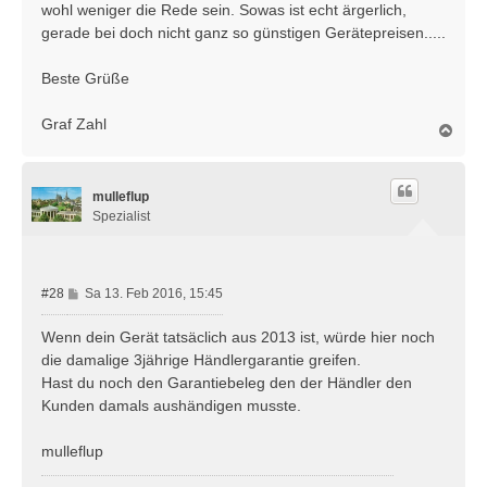
wohl weniger die Rede sein. Sowas ist echt ärgerlich,
gerade bei doch nicht ganz so günstigen Gerätepreisen.....
Beste Grüße
Graf Zahl
N
a
c
h
mulleflup
o
b
Spezialist
e
n
B
#28
Sa 13. Feb 2016, 15:45
e
i
Wenn dein Gerät tatsäclich aus 2013 ist, würde hier noch
t
die damalige 3jährige Händlergarantie greifen.
r
Hast du noch den Garantiebeleg den der Händler den
a
Kunden damals aushändigen musste.
g
mulleflup