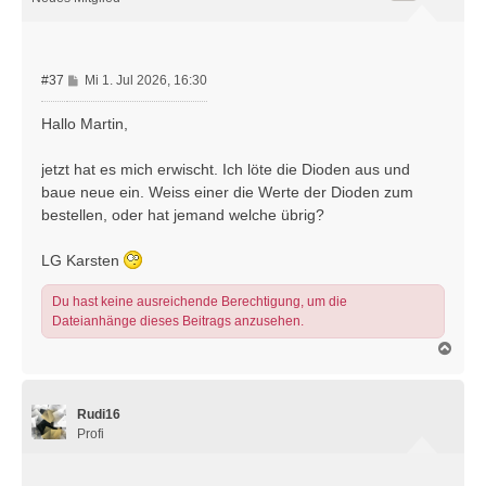
b
e
n
B
#37
Mi 1. Jul 2026, 16:30
e
i
Hallo Martin,
t
r
jetzt hat es mich erwischt. Ich löte die Dioden aus und
a
baue neue ein. Weiss einer die Werte der Dioden zum
g
bestellen, oder hat jemand welche übrig?
LG Karsten
Du hast keine ausreichende Berechtigung, um die
Dateianhänge dieses Beitrags anzusehen.
N
a
c
h
Rudi16
o
b
Profi
e
n