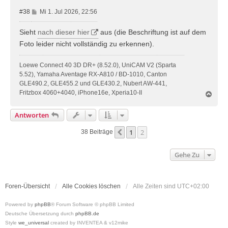
B
#38
Mi 1. Jul 2026, 22:56
e
i
Sieht
nach dieser hier
aus (die Beschriftung ist auf dem
t
Foto leider nicht vollständig zu erkennen).
r
a
Loewe Connect 40 3D DR+ (8.52.0), UniCAM V2 (Sparta
g
5.52), Yamaha Aventage RX-A810 / BD-1010, Canton
GLE490.2, GLE455.2 und GLE430.2, Nubert AW-441,
Fritzbox 4060+4040, iPhone16e, Xperia10-II
N
a
c
Antworten
h
o
1
2
Vorherige
38 Beiträge
b
e
n
Gehe Zu
Foren-Übersicht
Alle Cookies löschen
Alle Zeiten sind
UTC+02:00
Powered by
phpBB
® Forum Software © phpBB Limited
Deutsche Übersetzung durch
phpBB.de
Style
we_universal
created by INVENTEA & v12mike