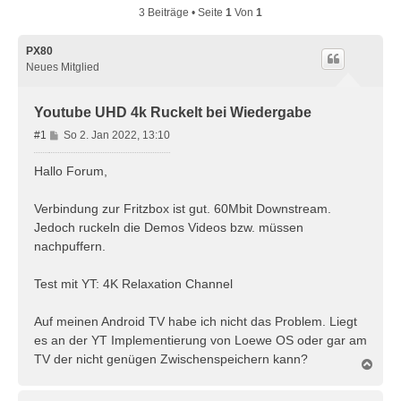
3 Beiträge • Seite
1
Von
1
PX80
Neues Mitglied
Youtube UHD 4k Ruckelt bei Wiedergabe
B
#1
So 2. Jan 2022, 13:10
e
i
Hallo Forum,
t
r
Verbindung zur Fritzbox ist gut. 60Mbit Downstream.
a
Jedoch ruckeln die Demos Videos bzw. müssen
g
nachpuffern.
Test mit YT: 4K Relaxation Channel
Auf meinen Android TV habe ich nicht das Problem. Liegt
es an der YT Implementierung von Loewe OS oder gar am
TV der nicht genügen Zwischenspeichern kann?
N
a
c