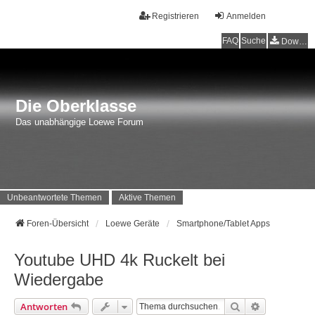
Registrieren
Anmelden
FAQ
Suche
Downloads
Die Oberklasse
Das unabhängige Loewe Forum
Unbeantwortete Themen
Aktive Themen
Foren-Übersicht
Loewe Geräte
Smartphone/Tablet Apps
Youtube UHD 4k Ruckelt bei
Wiedergabe
Suche
Erweiterte 
Antworten