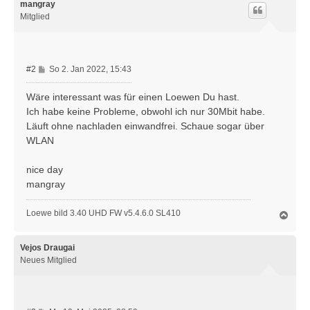
h
mangray
o
Mitglied
b
e
n
B
#2
So 2. Jan 2022, 15:43
e
i
Wäre interessant was für einen Loewen Du hast.
t
Ich habe keine Probleme, obwohl ich nur 30Mbit habe.
r
Läuft ohne nachladen einwandfrei. Schaue sogar über
a
WLAN
g
nice day
mangray
Loewe bild 3.40 UHD FW v5.4.6.0 SL410
N
a
c
h
Vejos Draugai
o
Neues Mitglied
b
e
n