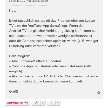
B
#3
Mo 19. Mai 2025, 08:59
e
i
Hey,
t
r
klingt tatsächlich so, als ob das Problem eher am Loewe-
a
TV bzw. der YouTube-App darauf liegt. Wenn dein
g
Android-TV bei gleicher Verbindung flüssig läuft, kann es
sein, dass der Loewe entweder weniger performant ist
oder die App dort schlechter optimiert wurde (z. B. weniger
Pufferung oder veraltete Version).
Falls möglich:
– Mal Firmware/Software updaten
– YouTube-App neu starten oder neu installieren (falls
möglich)
– Alternativ einen Fire TV Stick oder Chromecast nutzen –
damit umgehst du die Loewe-Software komplett.
Gruß!
N
a
c
Antworten
h