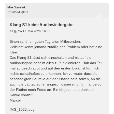
Moe Syszlak
Neues Mitglied
Klang S1 keine Audiowiedergabe
B
#1
So 17. Mai 2026, 16:31
e
i
Einen schönen guten Tag allen Mitlesenden,
t
vielleicht kennt jemand zufällig das Problem oder hat eine
r
Idee.
a
Das Klang S1 lässt sich einschalten und bis auf die
g
Audioausgabe scheint alles zu funktionieren. Hab das Teil
mal aufgeschraubt und auf den ersten Blick, ist für mich
nichts schadhaftes zu erkennen. Ich vermute, dass die
beschädigten Bauteile auf der Platine sein sollten, an die
auch die Lautsprecher angeschlossen sind. Ich hänge von
der Platine noch Fotos an. Bin für jede Idee dankbar.
Danke vorab!!!
Marcel
IMG_1022.jpeg