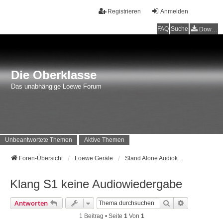
Registrieren
Anmelden
FAQ
Suche
Downloads
Die Oberklasse
Das unabhängige Loewe Forum
Unbeantwortete Themen
Aktive Themen
Foren-Übersicht
Loewe Geräte
Stand Alone Audiokomponenten - Soundbox, AirSpeaker, SoundVision...
Klang S1 keine Audiowiedergabe
Suche
Erweiterte 
Antworten
1 Beitrag • Seite
1
Von
1