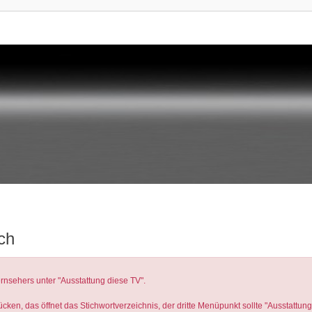
ch
rnsehers unter "Ausstattung diese TV".
ken, das öffnet das Stichwortverzeichnis, der dritte Menüpunkt sollte "Ausstattung