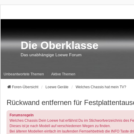
Die Oberklasse
Das unabhängige Loewe Forum
Unbeantwortete Themen
Aktive Themen
Foren-Übersicht
Loewe Geräte
Welches Chassis hat mein TV?
Rückwand entfernen für Festplattentaus
Forumsregeln
Welches Chassis Dein Loewe hat erfährst Du im Stichwortverzeichnis des Fe
Dieses ist je nach Modell auf verschiedenen Wegen zu finden.
Bei älteren Modellen einfach im laufenden Fernsehbetrieb die INFO Taste drüc