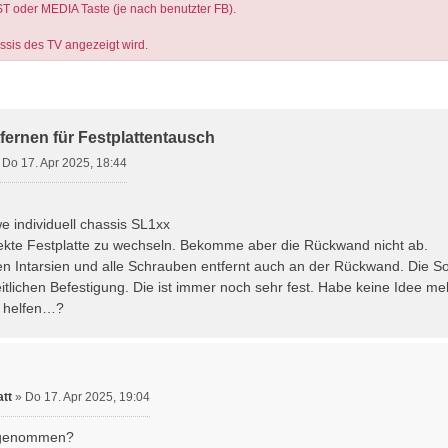
ST oder MEDIA Taste (je nach benutzter FB).
assis des TV angezeigt wird.
rte Suche
ernen für Festplattentausch
»
Do 17. Apr 2025, 18:44
,
 individuell chassis SL1xx
ekte Festplatte zu wechseln. Bekomme aber die Rückwand nicht ab.
hen Intarsien und alle Schrauben entfernt auch an der Rückwand. Die So
itlichen Befestigung. Die ist immer noch sehr fest. Habe keine Idee me
 helfen…?
att
»
Do 17. Apr 2025, 19:04
bgenommen?