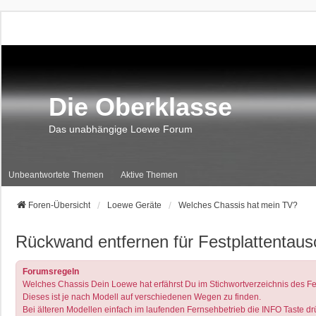
Die Oberklasse
Das unabhängige Loewe Forum
Unbeantwortete Themen
Aktive Themen
Foren-Übersicht
Loewe Geräte
Welches Chassis hat mein TV?
Rückwand entfernen für Festplattentaus
Forumsregeln
Welches Chassis Dein Loewe hat erfährst Du im Stichwortverzeichnis des Fe
Dieses ist je nach Modell auf verschiedenen Wegen zu finden.
Bei älteren Modellen einfach im laufenden Fernsehbetrieb die INFO Taste drüc