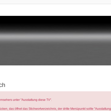
ch
rnsehers unter "Ausstattung diese TV".
ken, das öffnet das Stichwortverzeichnis, der dritte Menüpunkt sollte "Ausstattung