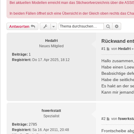
Bei aktuellen Modellen erreicht man das Stichwortverzeichnis über die ASSI
In beiden Fällen öffnet sich eine Übersicht in der Gleich oben rechts das Ch
Suche
Erweite
Antworten
Hedafri
Rückwand entf
Neues Mitglied
B
#1
von
Hedafri
e
Beiträge:
1
i
Registriert:
Do 17. Apr 2025, 18:12
Hallo zusammen
t
Habe einen Loewe
r
Beabsichtige def
a
Habe die seitlic
g
Es hakt an der se
Kann mir jemand
fswerkstatt
Spezialist
B
#2
von
fswerkst
e
Beiträge:
2785
i
Registriert:
Sa 16. Apr 2011, 20:48
Frontscheibe a