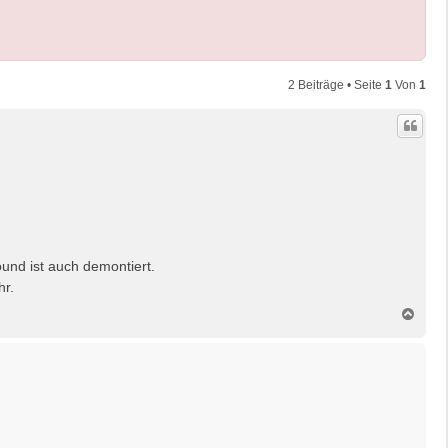
2 Beiträge • Seite
1
Von
1
und ist auch demontiert.
hr.
N
a
c
h
o
b
e
n