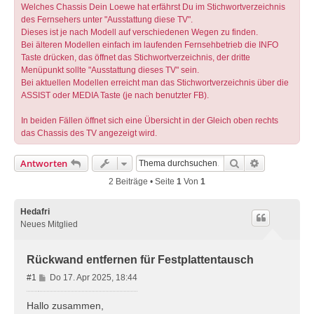
Welches Chassis Dein Loewe hat erfährst Du im Stichwortverzeichnis
des Fernsehers unter "Ausstattung diese TV".
Dieses ist je nach Modell auf verschiedenen Wegen zu finden.
Bei älteren Modellen einfach im laufenden Fernsehbetrieb die INFO
Taste drücken, das öffnet das Stichwortverzeichnis, der dritte
Menüpunkt sollte "Ausstattung dieses TV" sein.
Bei aktuellen Modellen erreicht man das Stichwortverzeichnis über die
ASSIST oder MEDIA Taste (je nach benutzter FB).
In beiden Fällen öffnet sich eine Übersicht in der Gleich oben rechts
das Chassis des TV angezeigt wird.
Suche
Erweiterte 
Antworten
2 Beiträge • Seite
1
Von
1
Hedafri
Neues Mitglied
Rückwand entfernen für Festplattentausch
B
#1
Do 17. Apr 2025, 18:44
e
i
Hallo zusammen,