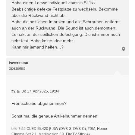
t
Habe einen Loewe individuell chassis SL1xx
r
Beabsichtige defekte Festplatte zu wechseln. Bekomme
a
aber die Rückwand nicht ab.
g
Habe die seitlichen Intarsien und alle Schrauben entfernt
auch an der Rückwand. Die Sound ist auch demontiert.
Es hakt an der seitlichen Befestigung. Die ist immer noch
sehr fest. Habe keine Idee mehr.
Kann mir jemand helfen…?
N
a
c
h
fswerkstatt
o
Spezialist
b
e
n
B
#2
Do 17. Apr 2025, 19:04
e
i
Frontscheibe abgenommen?
t
r
Sonst mal die genaue Artikelnummer nennen!
a
g
bild 7.55 OLED SL420 β-SW (DVB-S, DVB-C), TSM
, Home
Cinema Set 2.1, Mediavision 3D, FireTV Stick 4k