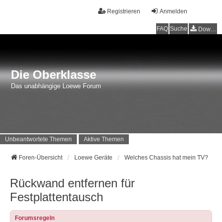
Registrieren
Anmelden
FAQ
Suche
Downloads
Die Oberklasse
Das unabhängige Loewe Forum
Unbeantwortete Themen
Aktive Themen
Foren-Übersicht
Loewe Geräte
Welches Chassis hat mein TV?
Rückwand entfernen für
Festplattentausch
Forumsregeln