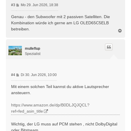
B
#3
Mo 29. Jun 2026, 18:38
e
i
Genau - den Subwoofer mit 2 passiven Satelliten. Die
t
Kombination würde ich gerne am LG OLED65C5ELB
r
betreiben.
N
a
a
g
c
h
mulleflup
o
b
Spezialist
e
n
B
#4
Di 30. Jun 2026, 10:00
e
i
Mit einem solchen Teil kannst du aktive Lautsprecher
t
ansteuern.
r
a
https://www.amazon.de/dp/B0DLJQJQCL?
g
ref=fed_asin_title
Wichtig, der LG muss auf PCM stehen , nicht DolbyDigital
oder Bitstream.