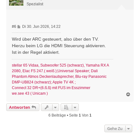
b
Spezialist
e
n
B
#6
Di 30. Jun 2026, 14:22
e
i
Wird über ARC gesteuert, also über den TV.
t
Hierzu beim LG die HDMI Steuerung aktivieren.
r
Ist in der Regel aktiviert.
a
g
stellar 65 Vidaa, Subwoofer 525 (schwarz), Yamaha RX A
2080, Elac FS 247.( weiß );Universal Speaker; Dali
Phantom Atmos Deckenlautsprecher, Blu-ray Panasonic
DMP-UB824 (schwarz); Apple TV 4K ;
Connect 32 DR+(6.ß.ß) mit FUS im Esszimmer
we.see 43 ( Unicam )
N
a
c
Antworten
h
o
6 Beiträge • Seite
1
Von
1
b
e
Gehe Zu
n