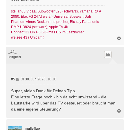
stellar 65 Vidaa, Subwoofer 525 (schwarz), Yamaha RX A
2080, Elac FS 247.( weiß );Universal Speaker; Dali
Phantom Atmos Deckenlautsprecher, Blu-ray Panasonic
DMP-UB824 (schwarz); Apple TV 4K ;
Connect 32 DR+(6.ß.ß) mit FUS im Esszimmer
we.see 43 ( Unicam )
N
a
c
h
_42_
o
Mitglied
b
e
n
B
#5
Di 30. Jun 2026, 10:10
e
i
Super, vielen Dank für Deinen Tipp.
t
Eine letzte Frage noch - bin da echt unwissend - die
r
Lautstärke wird über das TV gesteuert oder braucht man
a
da eine eigene Steuerung?
g
N
a
c
h
mulleflup
o