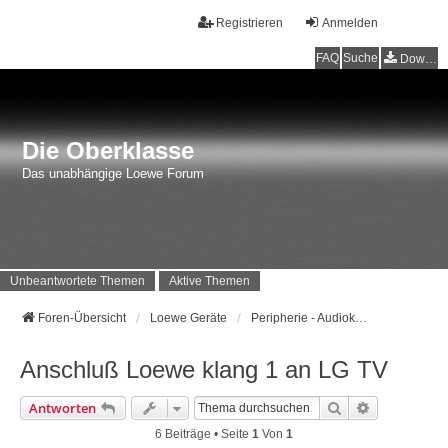
Registrieren
Anmelden
FAQ
Suche
Downloads
Die Oberklasse
Das unabhängige Loewe Forum
Unbeantwortete Themen
Aktive Themen
Foren-Übersicht
Loewe Geräte
Peripherie - Audiokomponenten, BluTech, Viewvision und Co.
Anschluß Loewe klang 1 an LG TV
Suche
Erweiterte 
Antworten
6 Beiträge • Seite
1
Von
1