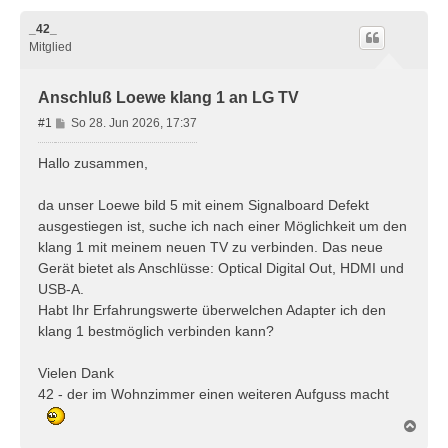
_42_
Mitglied
Anschluß Loewe klang 1 an LG TV
B
#1
So 28. Jun 2026, 17:37
e
i
Hallo zusammen,
t
r
da unser Loewe bild 5 mit einem Signalboard Defekt
a
ausgestiegen ist, suche ich nach einer Möglichkeit um den
g
klang 1 mit meinem neuen TV zu verbinden. Das neue
Gerät bietet als Anschlüsse: Optical Digital Out, HDMI und
USB-A.
Habt Ihr Erfahrungswerte überwelchen Adapter ich den
klang 1 bestmöglich verbinden kann?
Vielen Dank
42 - der im Wohnzimmer einen weiteren Aufguss macht
N
a