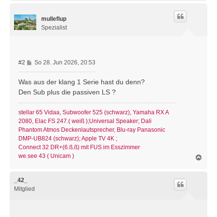
c
h
mulleflup
o
b
Spezialist
e
n
B
#2
So 28. Jun 2026, 20:53
e
i
Was aus der klang 1 Serie hast du denn?
t
Den Sub plus die passiven LS ?
r
a
stellar 65 Vidaa, Subwoofer 525 (schwarz), Yamaha RX A
g
2080, Elac FS 247.( weiß );Universal Speaker; Dali
Phantom Atmos Deckenlautsprecher, Blu-ray Panasonic
DMP-UB824 (schwarz); Apple TV 4K ;
Connect 32 DR+(6.ß.ß) mit FUS im Esszimmer
we.see 43 ( Unicam )
N
a
c
h
_42_
o
Mitglied
b
e
n