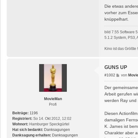
Die etwas andere
vorher zum Essen
knüppelhart.
bild 7.55 Software
5.1.2 System, PS3,
Kino ist das Größte 
GUNS UP
B
#1002
von
Movi
e
i
Der gemeinsame F
t
Arbeit gerufen wi
r
MovieMan
werden Ray und s
a
Profi
g
Diesen Actionfil
Beiträge:
1196
Registriert:
So 14. Okt 2012, 12:02
damaligen Fernse
Wohnort:
Hamburger Speckgürtel
K. James ist bem
Hat sich bedankt:
Danksagungen
Charakter aber a
Danksagung erhalten:
Danksagungen