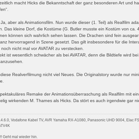
zeitlich macht Hicks die Bekanntschaft der ganz besonderen Art und 
fen“.
Ja, aber als Animationsfilm. Nun wurde dieser (1. Teil) als Realfilm ada
n. Das kleine Dorf, die Kostüme (G. Butler musste ein Kostüm von ca. 
en können sich wahrlich sehen lassen. Die Drachen sind fein ausgearb
hervorragend in Szene gesetzt. Das gilt insbesondere für die Inte
 noch nicht mal vor AVATAR zu verstecken.
ekt ist wesentlich schwächer als bei AVATAR, denn die Bildtiefe wird bei
n anzusehen.
diese Realverfilmung nicht viel Neues. Die Originalstory wurde nur min
e.
 spektakuläres Remake der Animationsüberraschung als Realfilm mit eine
telig wirkenden M. Thames als Hicks. Da stört es auch irgendwie gar ni
 5.4.6.0, Vodafone Kabel TV, AVR Yamaha RX-A1080, Panasonic UHD 9004, Elac F
 ATV4K
!!! Geht mal wieder hin.