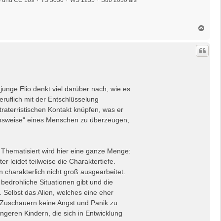
N
a
c
h
o
b
e
n
junge Elio denkt viel darüber nach, wie es
eruflich mit der Entschlüsselung
traterristischen Kontakt knüpfen, was er
ionsweise" eines Menschen zu überzeugen,
Thematisiert wird hier eine ganze Menge:
leidet teilweise die Charaktertiefe.
charakterlich nicht groß ausgearbeitet.
 bedrohliche Situationen gibt und die
 Selbst das Alien, welches eine eher
n Zuschauern keine Angst und Panik zu
ngeren Kindern, die sich in Entwicklung