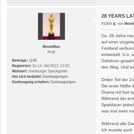
28 YEARS LA
B
#1004
von
Movi
e
i
Ca. 28 Jahre nac
t
auf einer vorgel
r
MovieMan
Festland verbund
a
Profi
entwickelt. U.a.
g
Gefahren gewahr 
Beiträge:
1196
Registriert:
So 14. Okt 2012, 12:02
den Weg. Und es 
Wohnort:
Hamburger Speckgürtel
Hat sich bedankt:
Danksagungen
Dritter Teil der
Danksagung erhalten:
Danksagungen
Die erste Hälfte
Drama mit fast spi
Während der ers
Spieldauer jedo
was mal mehr ma
Während alle Dar
Ich musste auch 