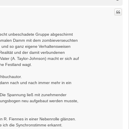
a
c
h
o
b
e
n
 recht unbeschadete Gruppe abgeschirmt
en schmalen Damm mit dem zombieverseuchten
n und so ganz eigene Verhaltensweisen
 Realität und der damit verbundenen
ater (A. Taylor-Johnson) macht er sich auf
che Festland wagt.
ehbuchautor.
pt dann nach und nach immer mehr in ein
 Die Spannung ließ mit zunehmender
nnungsbogen neu aufgebaut werden musste,
in R. Fiennes in einer Nebenrolle glänzen.
e ich die Synchronstimme erkannt.