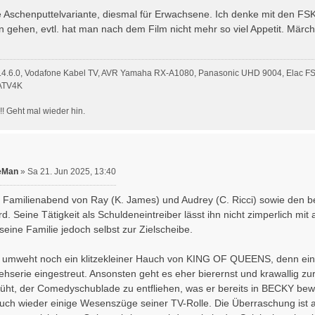
 Aschenputtelvariante, diesmal für Erwachsene. Ich denke mit den FSK16
 gehen, evtl. hat man nach dem Film nicht mehr so viel Appetit. Märc
 5.4.6.0, Vodafone Kabel TV, AVR Yamaha RX-A1080, Panasonic UHD 9004, Elac F
 ATV4K
!!! Geht mal wieder hin.
eMan
»
Sa 21. Jun 2025, 13:40
amilienabend von Ray (K. James) und Audrey (C. Ricci) sowie den bei
rd. Seine Tätigkeit als Schuldeneintreiber lässt ihn nicht zimperlich 
eine Familie jedoch selbst zur Zielscheibe.
m umweht noch ein klitzekleiner Hauch von KING OF QUEENS, denn ein
hserie eingestreut. Ansonsten geht es eher bierernst und krawallig zu
üht, der Comedyschublade zu entfliehen, was er bereits in BECKY bewi
uch wieder einige Wesenszüge seiner TV-Rolle. Die Überraschung ist abe