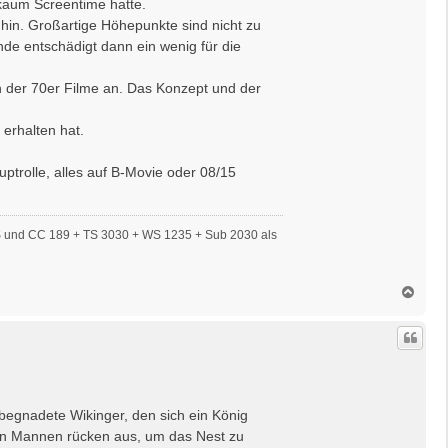
r kaum Screentime hatte.
 hin. Großartige Höhepunkte sind nicht zu
de entschädigt dann ein wenig für die
n der 70er Filme an. Das Konzept und der
 erhalten hat.
ptrolle, alles auf B-Movie oder 08/15
S und CC 189 + TS 3030 + WS 1235 + Sub 2030 als
N
a
c
h
o
b
e
n
 begnadete Wikinger, den sich ein König
en Mannen rücken aus, um das Nest zu