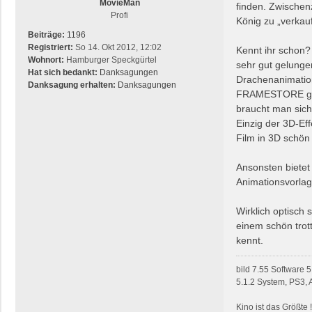
MovieMan
finden. Zwischen
a
Profi
König zu „verkau
g
Beiträge:
1196
Registriert:
So 14. Okt 2012, 12:02
Kennt ihr schon? 
Wohnort:
Hamburger Speckgürtel
sehr gut gelunge
Hat sich bedankt:
Danksagungen
Drachenanimation
Danksagung erhalten:
Danksagungen
FRAMESTORE ganz 
braucht man sich
Einzig der 3D-Eff
Film in 3D schö
Ansonsten bietet 
Animationsvorlag
Wirklich optisch
einem schön trot
kennt.
bild 7.55 Software
5.1.2 System, PS3,
Kino ist das Größte 