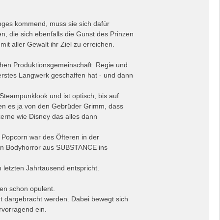
anges kommend, muss sie sich dafür
, die sich ebenfalls die Gunst des Prinzen
 mit aller Gewalt ihr Ziel zu erreichen.
schen Produktionsgemeinschaft. Regie und
 erstes Langwerk geschaffen hat - und dann
teampunklook und ist optisch, bis auf
nnen es ja von den Gebrüder Grimm, dass
erne wie Disney das alles dann
 Popcorn war des Öfteren in der
den Bodyhorror aus SUBSTANCE ins
 letzten Jahrtausend entspricht.
len schon opulent.
ant dargebracht werden. Dabei bewegt sich
rvorragend ein.