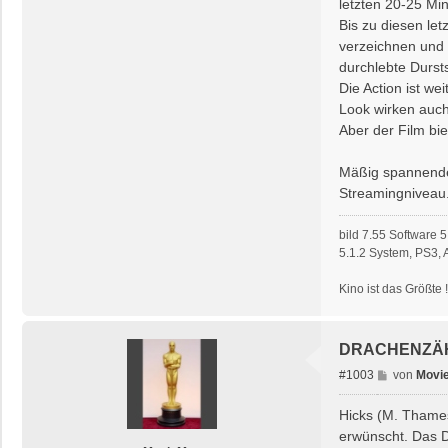
letzten 20-25 Min
Bis zu diesen le
verzeichnen und 
durchlebte Durst
Die Action ist w
Look wirken auch
Aber der Film bie
Mäßig spannender
Streamingniveau
bild 7.55 Software
5.1.2 System, PS3,
Kino ist das Größte 
DRACHENZÄH
B
#1003
von
Movi
e
i
Hicks (M. Thames
t
erwünscht. Das D
r