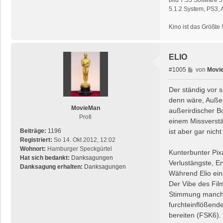
5.1.2 System, PS3,
Kino ist das Größte 
ELIO
B
#1005
von
Movi
e
i
Der ständig vor 
t
denn wäre, Außeri
r
MovieMan
außerirdischer Bo
a
Profi
einem Missverstä
g
ist aber gar nicht
Beiträge:
1196
Registriert:
So 14. Okt 2012, 12:02
Wohnort:
Hamburger Speckgürtel
Kunterbunter Pix
Hat sich bedankt:
Danksagungen
Verlustängste, E
Danksagung erhalten:
Danksagungen
Während Elio ein
Der Vibe des Film
Stimmung manchma
furchteinflößend
bereiten (FSK6). 