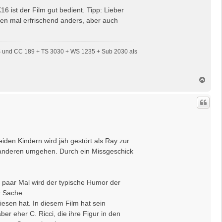
 ist der Film gut bedient. Tipp: Lieber
hen mal erfrischend anders, aber auch
S und CC 189 + TS 3030 + WS 1235 + Sub 2030 als
N
a
c
h
o
b
e
n
den Kindern wird jäh gestört als Ray zur
mit anderen umgehen. Durch ein Missgeschick
 paar Mal wird der typische Humor der
r Sache.
esen hat. In diesem Film hat sein
r eher C. Ricci, die ihre Figur in den