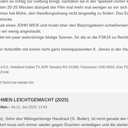
uten so richtig zur Geltung bringt, nachdem sie in der Spielzeit vorhe
tzten 20-25 Minuten dümpelt der Film mal mehr mal weniger so vor sich
man hat Mühe, den Handlungsstrang nicht langweilig zu finden. Das En
strecke.
eitab eines JOHN WICK und mutet eher den Barprügeleien/-schießereie
 ein wenig angestaubt.
tet ein paar wahnsinnige blutige Szenen, für die er die FSK16 zu Recht
 Actionfilm mit einem nicht ganz hineinpassenden K. James in der Hau
.
 5.4.6.0, Vodafone Kabel TV, AVR Yamaha RX-A1080, Panasonic UHD 9004, Elac F
 ATV4K
!!! Geht mal wieder hin.
MEN LEICHTGEMACHT (2025)
eMan
»
Sa 21. Jun 2025, 13:43
), Sohn des Wikingerkönigs Haudrauf (G. Butler), ist nicht gerade der
orf muss sich immer wieder gegen Drachen verteidigen und die stark