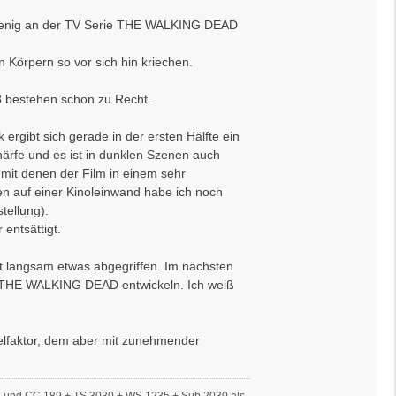
in wenig an der TV Serie THE WALKING DEAD
n Körpern so vor sich hin kriechen.
18 bestehen schon zu Recht.
rgibt sich gerade in der ersten Hälfte ein
härfe und es ist in dunklen Szenen auch
 mit denen der Film in einem sehr
n auf einer Kinoleinwand habe ich noch
tellung).
entsättigt.
t langsam etwas abgegriffen. Im nächsten
on THE WALKING DEAD entwickeln. Ich weiß
kelfaktor, dem aber mit zunehmender
S und CC 189 + TS 3030 + WS 1235 + Sub 2030 als