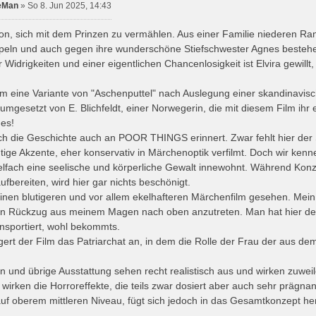
eMan
»
So 8. Jun 2025, 14:43
von, sich mit dem Prinzen zu vermählen. Aus einer Familie niederen R
peln und auch gegen ihre wunderschöne Stiefschwester Agnes bestehen
er Widrigkeiten und einer eigentlichen Chancenlosigkeit ist Elvira gewillt,
um eine Variante von "Aschenputtel" nach Auslegung einer skandinavi
mgesetzt von E. Blichfeldt, einer Norwegerin, die mit diesem Film ihr
nes!
ch die Geschichte auch an POOR THINGS erinnert. Zwar fehlt hier der S
tige Akzente, eher konservativ in Märchenoptik verfilmt. Doch wir ke
lfach eine seelische und körperliche Gewalt innewohnt. Während Konz
aufbereiten, wird hier gar nichts beschönigt.
einen blutigeren und vor allem ekelhafteren Märchenfilm gesehen. Mein
en Rückzug aus meinem Magen nach oben anzutreten. Man hat hier 
nsportiert, wohl bekommts.
gert der Film das Patriarchat an, in dem die Rolle der Frau der aus dem
n und übrige Ausstattung sehen recht realistisch aus und wirken zuwei
wirken die Horroreffekte, die teils zwar dosiert aber auch sehr prägn
 auf oberem mittleren Niveau, fügt sich jedoch in das Gesamtkonzept he