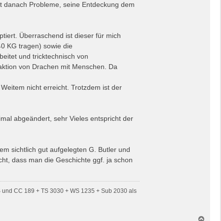
hat danach Probleme, seine Entdeckung dem
ptiert. Überraschend ist dieser für mich
40 KG tragen) sowie die
eitet und tricktechnisch von
raktion von Drachen mit Menschen. Da
 Weitem nicht erreicht. Trotzdem ist der
imal abgeändert, sehr Vieles entspricht der
m sichtlich gut aufgelegten G. Butler und
cht, dass man die Geschichte ggf. ja schon
S und CC 189 + TS 3030 + WS 1235 + Sub 2030 als
N