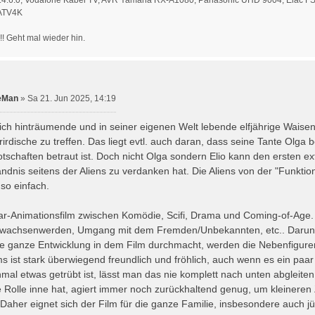
 ATV4K
!!! Geht mal wieder hin.
eMan
»
Sa 21. Jun 2025, 14:19
sich hinträumende und in seiner eigenen Welt lebende elfjährige Waisen
rdische zu treffen. Das liegt evtl. auch daran, dass seine Tante Olga b
tschaften betraut ist. Doch nicht Olga sondern Elio kann den ersten ex
ndnis seitens der Aliens zu verdanken hat. Die Aliens von der "Funkt
 so einfach.
ar-Animationsfilm zwischen Komödie, Scifi, Drama und Coming-of-Age. 
rwachsenwerden, Umgang mit dem Fremden/Unbekannten, etc.. Darunter 
e ganze Entwicklung in dem Film durchmacht, werden die Nebenfiguren 
s ist stark überwiegend freundlich und fröhlich, auch wenn es ein paar
l etwas getrübt ist, lässt man das nie komplett nach unten abgleiten.
e Rolle inne hat, agiert immer noch zurückhaltend genug, um kleinere
Daher eignet sich der Film für die ganze Familie, insbesondere auch jü