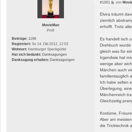
B
#1001
von
Movi
e
i
Elvira träumt da
t
ziemlich abstram
r
MovieMan
erhofft. Trotz all
a
Profi
g
Es handelt isch 
Beiträge:
1196
Registriert:
So 14. Okt 2012, 12:02
Drehbuch wurde u
Wohnort:
Hamburger Speckgürtel
gleich was für ei
Hat sich bedankt:
Danksagungen
Irgendwie hat mi
Danksagung erhalten:
Danksagungen
wenige aber wich
Märchen auch vie
familientauglich 
Ich habe selten 
Überlegung, ein
Märchenreich tra
Gleichzeitig pran
Kostüme, Frisure
Aber am meisten 
die Tricktechnik