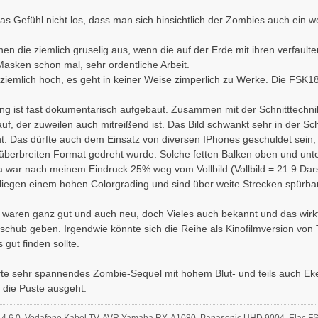
as Gefühl nicht los, dass man sich hinsichtlich der Zombies auch e
hen die ziemlich gruselig aus, wenn die auf der Erde mit ihren verfaulte
asken schon mal, sehr ordentliche Arbeit.
st ziemlich hoch, es geht in keiner Weise zimperlich zu Werke. Die FSK
g ist fast dokumentarisch aufgebaut. Zusammen mit der Schnitttechnik e
uf, der zuweilen auch mitreißend ist. Das Bild schwankt sehr in der Sc
t. Das dürfte auch dem Einsatz von diversen IPhones geschuldet sein,
berbreiten Format gedreht wurde. Solche fetten Balken oben und unte
a war nach meinem Eindruck 25% weg vom Vollbild (Vollbild = 21:9 Dars
liegen einem hohen Colorgrading und sind über weite Strecken spürbar 
s waren ganz gut und auch neu, doch Vieles auch bekannt und das wirk
hschub geben. Irgendwie könnte sich die Reihe als Kinofilmversion v
 gut finden sollte.
lfte sehr spannendes Zombie-Sequel mit hohem Blut- und teils auch E
 die Puste ausgeht.
 5.4.6.0, Vodafone Kabel TV, AVR Yamaha RX-A1080, Panasonic UHD 9004, Elac F