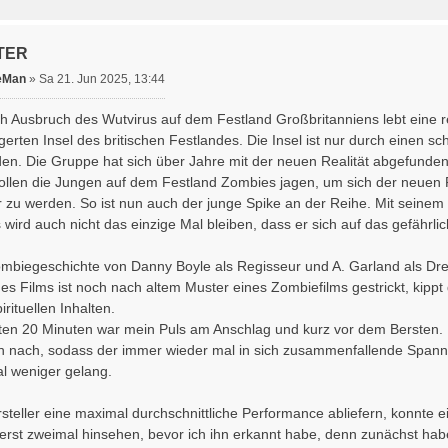
TER
eMan
»
Sa 21. Jun 2025, 13:44
h Ausbruch des Wutvirus auf dem Festland Großbritanniens lebt eine
agerten Insel des britischen Festlandes. Die Insel ist nur durch ein
en. Die Gruppe hat sich über Jahre mit der neuen Realität abgefunde
 sollen die Jungen auf dem Festland Zombies jagen, um sich der neuen
zu werden. So ist nun auch der junge Spike an der Reihe. Mit seinem V
wird auch nicht das einzige Mal bleiben, dass er sich auf das gefährli
 Zombiegeschichte von Danny Boyle als Regisseur und A. Garland als Dr
 des Films ist noch nach altem Muster eines Zombiefilms gestrickt, kip
rituellen Inhalten.
ten 20 Minuten war mein Puls am Anschlag und kurz vor dem Bersten.
ch nach, sodass der immer wieder mal in sich zusammenfallende Spa
l weniger gelang.
steller eine maximal durchschnittliche Performance abliefern, konnte e
erst zweimal hinsehen, bevor ich ihn erkannt habe, denn zunächst hab