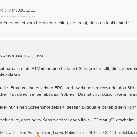
Do 5. Mär 2026, 12:11
n Screenshot vom Fernseher teilen, der zeigt, dass es funktioniert?
5
»
Mo 9. Mär 2026, 08:24
it habe ich mit IPTVeditor eine Liste mit Sendern erstellt, die ich ev
nktionieren.
teile: Erstens gibt es keinen EPG, und zweitens verschwindet das Bil
facher Kanalwechsel behebt das Problem. Das ist unpraktisch, wenn m
ider nur einen Screenshot zeigen, dessen Bildquelle beliebig sein könn
schied ist, dass beim Kanalwechsel oben links „IP“ statt „C“ erscheint.
R+ Lava black im Wohnzimmer ; Loewe Reference 55 SL320 -> SL420 im Schlafzi