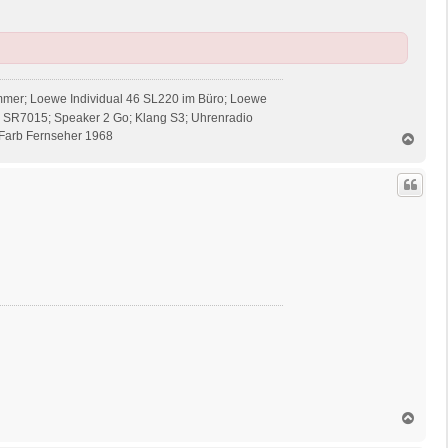
mmer; Loewe Individual 46 SL220 im Büro; Loewe
z SR7015; Speaker 2 Go; Klang S3; Uhrenradio
Farb Fernseher 1968
N
a
c
h
o
b
e
n
N
a