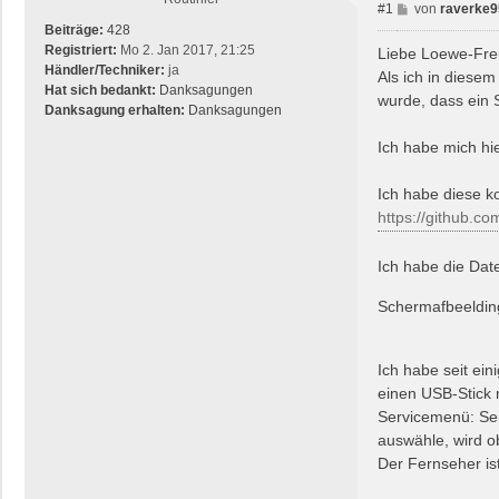
B
#1
von
raverke9
e
Beiträge:
428
i
Registriert:
Mo 2. Jan 2017, 21:25
Liebe Loewe-Fre
t
Händler/Techniker:
ja
Als ich in diese
r
Hat sich bedankt:
Danksagungen
wurde, dass ein
a
Danksagung erhalten:
Danksagungen
g
Ich habe mich hi
Ich habe diese k
https://github.co
Ich habe die Dat
Scherm­afbeeldi
Ich habe seit ei
einen USB-Stick 
Servicemenü: Send
auswähle, wird o
Der Fernseher i