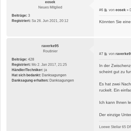
eosek
Neues Mitglied
B
#6
von
eosek
»
e
Beiträge:
3
i
Registriert:
Sa 26. Jun 2021, 20:12
Könnten Sie eine
t
r
a
g
raverke95
Routinier
B
#7
von
raverke9
e
Beiträge:
428
i
Registriert:
Mo 2. Jan 2017, 21:25
In der Zwischenze
t
Händler/Techniker:
ja
scheint gut zu fu
r
Hat sich bedankt:
Danksagungen
a
Danksagung erhalten:
Danksagungen
Es hat zwei Nach
g
ruckelt. Ein ein
Ich kann Ihnen le
Der einzige Unter
Loewe Stellar 65 D