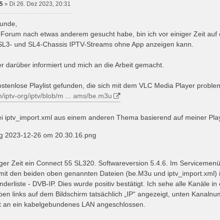
5
»
Di 26. Dez 2023, 20:31
unde,
m Forum nach etwas anderem gesucht habe, bin ich vor einiger Zeit au
 SL3- und SL4-Chassis IPTV-Streams ohne App anzeigen kann.
er darüber informiert und mich an die Arbeit gemacht.
ostenlose Playlist gefunden, die sich mit dem VLC Media Player probl
m/iptv-org/iptv/blob/m ... ams/be.m3u
ei iptv_import.xml aus einem anderen Thema basierend auf meiner Play
ng 2023-12-26 om 20.30.16.png
niger Zeit ein Connect 55 SL320. Softwareversion 5.4.6. Im Servicemen
mit den beiden oben genannten Dateien (be.M3u und iptv_import.xml) 
erliste - DVB-IP. Dies wurde positiv bestätigt. Ich sehe alle Kanäle in
ben links auf dem Bildschirm tatsächlich „IP“ angezeigt, unten Kanaln
st an ein kabelgebundenes LAN angeschlossen.