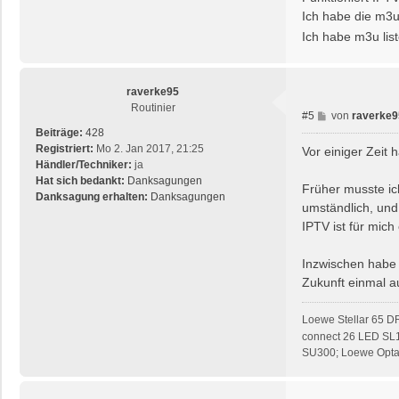
t
Ich habe die m3u
r
Ich habe m3u list
a
g
raverke95
Routinier
B
#5
von
raverke9
e
Beiträge:
428
i
Registriert:
Mo 2. Jan 2017, 21:25
Vor einiger Zeit
t
Händler/Techniker:
ja
r
Hat sich bedankt:
Danksagungen
Früher musste ic
a
Danksagung erhalten:
Danksagungen
umständlich, und
g
IPTV ist für mic
Inzwischen habe i
Zukunft einmal au
Loewe Stellar 65 D
connect 26 LED SL
SU300; Loewe Opta 