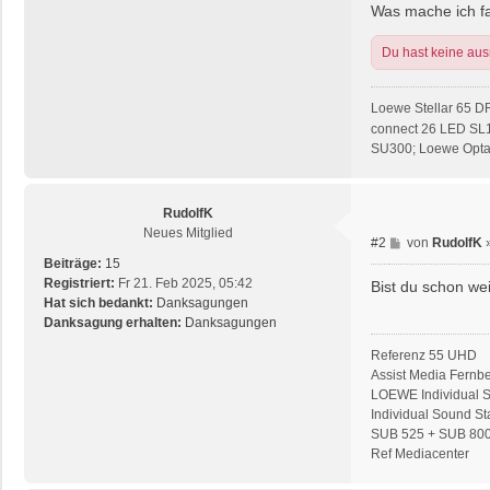
Was mache ich f
Du hast keine au
Loewe Stellar 65 D
connect 26 LED SL
SU300; Loewe Opta 
RudolfK
Neues Mitglied
B
#2
von
RudolfK
e
Beiträge:
15
i
Registriert:
Fr 21. Feb 2025, 05:42
Bist du schon we
t
Hat sich bedankt:
Danksagungen
r
Danksagung erhalten:
Danksagungen
a
Referenz 55 UHD
g
Assist Media Fernb
LOEWE Individual S
Individual Sound S
SUB 525 + SUB 80
Ref Mediacenter