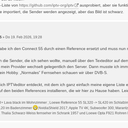
-Liste von
https://github.com/iptv-org/iptv
ausprobiert, aber sie funkti
e importiert, die Sender werden angezeigt, aber das Bild ist schwarz.
5
»
Do 19. Feb 2026, 19:28
 habe ich den Connect 55 durch einen Reference ersetzt und muss nun n
h die Sender, die ich sehen wollte, manuell über den Texteditor auf
 mein Provider wechselt gelegentlich den Server. Dann musste ich im
h ein Hobby. „Normales” Fernsehen schauen wir über DVB-S.
ch IPTVeditor entdeckt, mit dem ich ganz einfach meine eigene Liste er
f den beiden References installieren, die wir hier zu Hause haben. Leid
R+ Lava black im Wohnzimmer ; Loewe Reference 55 SL320 -> SL420 im Schlafzi
120 im Badenzimmer
;NvidiaShield 2017; Apple TV 4K; Subwoofer 300; Marant
Thalia Schwarz-Weiss fernseher im Schrank 1957 und Loewe Opta F921 Rohren 