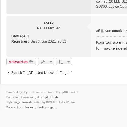
connect 26 LED SL
SU300; Loewe Opta 
eosek
Neues Mitglied
B
#8
von
eosek
»
e
Beiträge:
3
i
Registriert:
Sa 26. Jun 2021, 20:12
Könnten Sie mir s
t
Ich mache irgend
r
a
Antworten
g
Zurück Zu „DR+ Und Netzwerk-Fragen“
Powered by
phpBB
® Forum Software © phpBB Limited
Deutsche Übersetzung durch
phpBB.de
Style
we_universal
created by INVENTEA & v12mike
Datenschutz
|
Nutzungsbedingungen