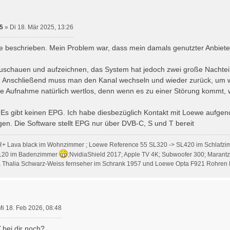
5
»
Di 18. Mär 2025, 13:26
wie beschrieben. Mein Problem war, dass mein damals genutzter Anbieter
zuschauen und aufzeichnen, das System hat jedoch zwei große Nachteil
. Anschließend muss man den Kanal wechseln und wieder zurück, um wi
ie Aufnahme natürlich wertlos, denn wenn es zu einer Störung kommt,
: Es gibt keinen EPG. Ich habe diesbezüglich Kontakt mit Loewe aufge
gen. Die Software stellt EPG nur über DVB-C, S und T bereit
R+ Lava black im Wohnzimmer ; Loewe Reference 55 SL320 -> SL420 im Schlafzi
120 im Badenzimmer
;NvidiaShield 2017; Apple TV 4K; Subwoofer 300; Marant
Thalia Schwarz-Weiss fernseher im Schrank 1957 und Loewe Opta F921 Rohren 
Mi 18. Feb 2026, 08:48
 bei dir noch?