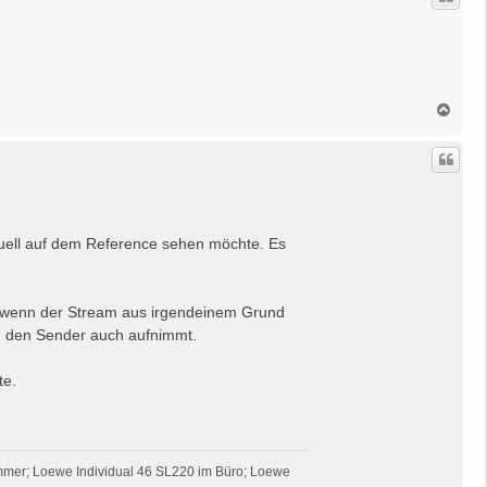
o
b
e
n
N
a
c
h
o
b
e
n
entuell auf dem Reference sehen möchte. Es
d, wenn der Stream aus irgendeinem Grund
an den Sender auch aufnimmt.
te.
mmer; Loewe Individual 46 SL220 im Büro; Loewe