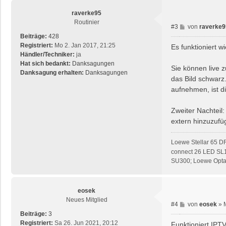
raverke95
Routinier
B
#3
von
raverke9
e
Beiträge:
428
i
Registriert:
Mo 2. Jan 2017, 21:25
Es funktioniert 
t
Händler/Techniker:
ja
r
Hat sich bedankt:
Danksagungen
Sie können live 
a
Danksagung erhalten:
Danksagungen
das Bild schwarz
g
aufnehmen, ist d
Zweiter Nachteil
extern hinzuzufü
Loewe Stellar 65 D
connect 26 LED SL
SU300; Loewe Opta 
eosek
Neues Mitglied
B
#4
von
eosek
»
e
Beiträge:
3
i
Registriert:
Sa 26. Jun 2021, 20:12
Funktioniert IPTV