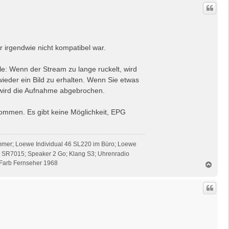
c
h
o
b
e
n
 irgendwie nicht kompatibel war.
e: Wenn der Stream zu lange ruckelt, wird
eder ein Bild zu erhalten. Wenn Sie etwas
 wird die Aufnahme abgebrochen.
nommen. Es gibt keine Möglichkeit, EPG
mmer; Loewe Individual 46 SL220 im Büro; Loewe
z SR7015; Speaker 2 Go; Klang S3; Uhrenradio
Farb Fernseher 1968
N
a
c
h
o
b
e
n