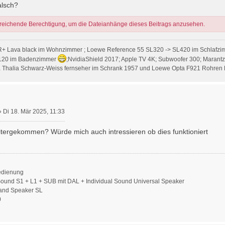
alsch?
sreichende Berechtigung, um die Dateianhänge dieses Beitrags anzusehen.
R+ Lava black im Wohnzimmer ; Loewe Reference 55 SL320 -> SL420 im Schlafzi
120 im Badenzimmer
;NvidiaShield 2017; Apple TV 4K; Subwoofer 300; Marant
Thalia Schwarz-Weiss fernseher im Schrank 1957 und Loewe Opta F921 Rohren 
»
Di 18. Mär 2025, 11:33
itergekommen? Würde mich auch intressieren ob dies funktioniert
edienung
ound S1 + L1 + SUB mit DAL + Individual Sound Universal Speaker
tand Speaker SL
0