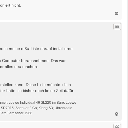
oniert nicht.
N
a
c
h
o
b
e
n
och meine m3u-Liste darauf installieren.
 dem Computer herausnehmen. Das war
mer alles neu machen.
stellen kann. Diese Liste möchte ich in
er hatte ich bisher noch keine Zeit dafür.
mmer; Loewe Individual 46 SL220 im Büro; Loewe
z SR7015; Speaker 2 Go; Klang S3; Uhrenradio
Farb Fernseher 1968
N
a
c
h