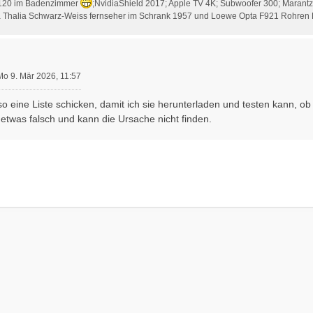
120 im Badenzimmer
;NvidiaShield 2017; Apple TV 4K; Subwoofer 300; Marant
Thalia Schwarz-Weiss fernseher im Schrank 1957 und Loewe Opta F921 Rohren 
Mo 9. Mär 2026, 11:57
o eine Liste schicken, damit ich sie herunterladen und testen kann, ob s
etwas falsch und kann die Ursache nicht finden.