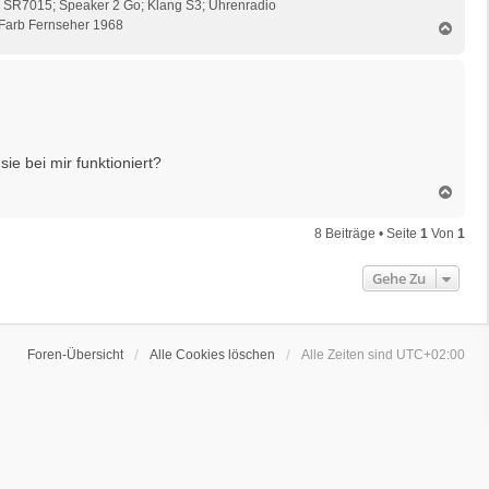
z SR7015; Speaker 2 Go; Klang S3; Uhrenradio
Farb Fernseher 1968
N
a
c
h
o
b
e
n
ie bei mir funktioniert?
N
a
c
8 Beiträge • Seite
1
Von
1
h
o
Gehe Zu
b
e
n
Foren-Übersicht
Alle Cookies löschen
Alle Zeiten sind
UTC+02:00