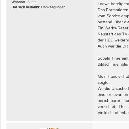
t
Wohnort:
Soest
a
Loewe bereitgest
r
Hat sich bedankt:
Danksagungen
t
Das Formatieren 
a
e
vom Service empf
g
n
bestand, über di
v
Ein Werks-Reset 
o
n
Neustart des TV 
m
der HDD weiterhi
u
Auch war die DR+
l
l
Sobald Timereint
e
Bildschirmeinble
f
l
u
Mein Händler hat
p
zeigte.
Wo die Ursache f
einen relevanten
unsichtbarer inte
verzichtet, d.h. z
Vielleicht offen