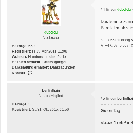
B
#4
von
dubdidu
e
i
Das könnte zumin
t
Parallelen abzei
r
dubdidu
a
Moderator
bild 7.65 mit klang
g
ATV4K, Synology R
Beiträge:
6501
Registriert:
Fr 15. Apr 2011, 11:08
Wohnort:
Hamburg - meine Perle
Hat sich bedankt:
Danksagungen
Danksagung erhalten:
Danksagungen
K
Kontakt:
o
n
t
berlinfhain
a
Neues Mitglied
B
#5
von
berlinfha
k
e
Beiträge:
3
t
i
Registriert:
Sa 31. Okt 2015, 21:56
d
Guten Tag!
t
a
r
t
Vielen Dank für d
a
e
g
n