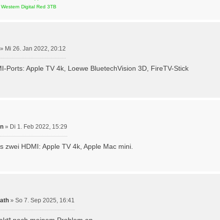
 Western Digital Red 3TB
»
Mi 26. Jan 2022, 20:12
Ports: Apple TV 4k, Loewe BluetechVision 3D, FireTV-Stick
in
»
Di 1. Feb 2022, 15:29
s zwei HDMI: Apple TV 4k, Apple Mac mini.
path
»
So 7. Sep 2025, 16:41
xakt* nach meinem Problem an.