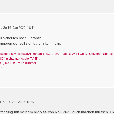
»
So 16. Jan 2022, 18:11
u sicherlich noch Garantie.
ormieren der soll sich darum kümmern.
ubwoofer 525 (schwarz), Yamaha RX A 2080, Elac FS 247.( weiß );Universal Speake
4 (schwarz); Apple TV 4K ;
.ß) mit FUS im Esszimmer
 )
»
So 16. Jan 2022, 18:47
rfahrung mit meinem bild v.55 von Nov. 2021 auch machen müssen. Di