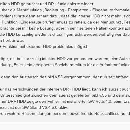
ellten HDD getauscht und DR+ funktionierte wieder.
über die Menüfunktion „Bedienung - Festplatten - Eingebaute formati
ohlen) führte dann erneut dazu, dass die interne HDD nicht mehr „sich
e Funktion „Eingebaute prüfen“ etwas zu retten, da der Menüpunkt „Fest
brachte bei mir keine Lösung, aber in sehr seltenen Fällen konnte n
die HDD kurzzeitig wieder „sichtbar“ gemacht werden. Auffällig war dab
n hörbar war.
 Funktion mit externer HDD problemlos möglich.
räge, die bei kurzzeitig intakter HDD vorgenommen wurden, eine Aufzeic
ndung: „Es ist kein geeignetes Speichermedium für die Aufnahmefunkti
 dann den Austausch des bild v.55 vorgenommen, der nun seit Anfang
ür das Verschwinden der internen DR+ HDD liegt, kann ich zurzeit auch
 Unterschied gibt zwischen dem zuerst gelieferten bild v.55 und dem zw
rner DR+ HDD zeigte den Fehler mit installierter SW V6.5.4.0, beim Ers
urzeit ist der SW-Stand V6.4.5.0 aktiv.
baren weitere Rückmeldungen bei den Loewe friends Rückschlüsse auf d