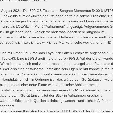
om August 2021. Die 500 GB Festplatte Seagate Momentus 5400.6 (ST9
 Loewe bis zum Abwinken benutzt habe hatte nie solche Probleme. Ha
s Altgeräts wegen Panelschaden ausbauen lassen und kann sie ohne w
n - wird als LOEWE im Menü "Aufnahmen" angezeigt, Aufgenommene 
ick im gleichen Menü kopiert werden was jedoch sehr langsam ist.
sch im v.55 ist trotz verschwundener Platte auch hörbar - also muß Spa
ppe) zugänglich was ich als wirkliches Manko ansehe weil daher ein HD-
 ich mir unter Linux mal das Layout der alten Festplatte angeschaut - 
Typ ext3. Eine ist 5GB groß - die andere 495GB. Auf der ersten wurd
 Wäre jetzt natürlich mal von Interesse ob eine ausgebaute Platte aus 
. Wer also eine getauschte Festplatte sein Eigen nennt könnte ja ma
auen ob die Platte erkannt wird - wenn sie erkannt wird wäre das ein 
er Hauptplatine nicht in Ordnung ist - das würde den Gerätetausch wie
ären und das eine neue Platte wohl auch keine Abhilfe brachte.
 Zufall rausgefunden das wenn man einen USB-Stick abmeldet, Gerät p
ckt und dann Gerät Einschaltet der Stick in Aufnahmen erscheint.
 wäre der Stick nur in Quellen sichtbar gewesen - und nicht in Aufnah
geändert.
 habe mir einen Kingston Data Traveller 1TB USB-Stick für 80 Euro best