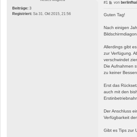
B
#1
von
berlinfha
e
Beiträge:
3
i
Registriert:
Sa 31. Okt 2015, 21:56
Guten Tag!
t
r
Nach einigen Jahr
a
Bildschirmdiagon
g
Allerdings gibt 
zur Verfügung. A
verschwindet zie
Die Aufnahmen st
zu keiner Besser
Erst das Rückset
auch mit den bis
Erstinbetriebnahm
Der Anschluss ei
Verfügbarkeit de
Gibt es Tips zur