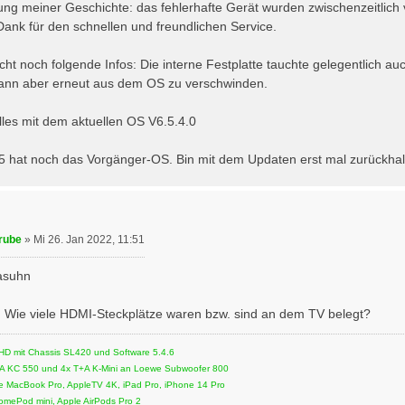
zung meiner Geschichte: das fehlerhafte Gerät wurden zwischenzeitlich
 Dank für den schnellen und freundlichen Service.
icht noch folgende Infos: Die interne Festplatte tauchte gelegentlich 
dann aber erneut aus dem OS zu verschwinden.
alles mit dem aktuellen OS V6.5.4.0
55 hat noch das Vorgänger-OS. Bin mit dem Updaten erst mal zurückhal
rube
»
Mi 26. Jan 2022, 11:51
rasuhn
 Wie viele HDMI-Steckplätze waren bzw. sind an dem TV belegt?
D mit Chassis SL420 und Software 5.4.6
A KC 550 und 4x T+A K-Mini an Loewe Subwoofer 800
le MacBook Pro, AppleTV 4K, iPad Pro, iPhone 14 Pro
mePod mini, Apple AirPods Pro 2