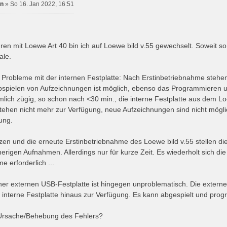
in
»
So 16. Jan 2022, 16:51
en mit Loewe Art 40 bin ich auf Loewe bild v.55 gewechselt. Soweit so 
ale.
es Probleme mit der internen Festplatte: Nach Erstinbetriebnahme stehe
bspielen von Aufzeichnungen ist möglich, ebenso das Programmieren u
mlich zügig, so schon nach <30 min., die interne Festplatte aus dem L
ehen nicht mehr zur Verfügung, neue Aufzeichnungen sind nicht möglic
ung.
zen und die erneute Erstinbetriebnahme des Loewe bild v.55 stellen die
herigen Aufnahmen. Allerdings nur für kurze Zeit. Es wiederholt sich d
e erforderlich ...
ner externen USB-Festplatte ist hingegen unproblematisch. Die externe
r interne Festplatte hinaus zur Verfügung. Es kann abgespielt und pro
 Ursache/Behebung des Fehlers?