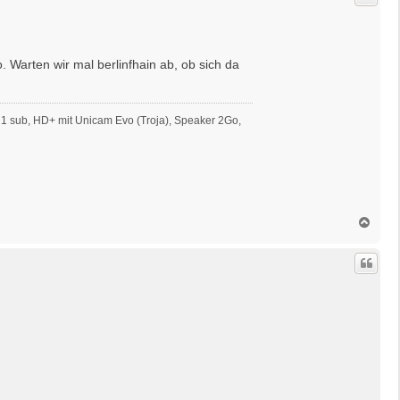
o
b
e
n
 Warten wir mal berlinfhain ab, ob sich da
ng 1 sub, HD+ mit Unicam Evo (Troja), Speaker 2Go,
N
a
c
h
o
b
e
n