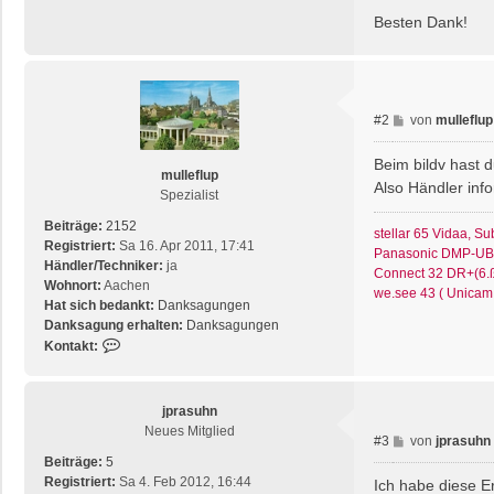
Besten Dank!
B
#2
von
mulleflup
e
i
Beim bildv hast d
mulleflup
t
Also Händler inf
Spezialist
r
a
Beiträge:
2152
stellar 65 Vidaa, S
g
Registriert:
Sa 16. Apr 2011, 17:41
Panasonic DMP-UB82
Händler/Techniker:
ja
Connect 32 DR+(6.ß
Wohnort:
Aachen
we.see 43 ( Unicam
Hat sich bedankt:
Danksagungen
Danksagung erhalten:
Danksagungen
K
Kontakt:
o
n
t
jprasuhn
a
Neues Mitglied
B
#3
von
jprasuhn
k
e
Beiträge:
5
t
i
Registriert:
Sa 4. Feb 2012, 16:44
d
Ich habe diese E