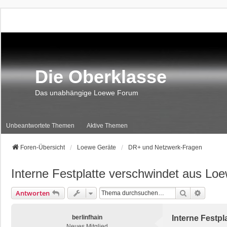
Die Oberklasse
Das unabhängige Loewe Forum
Unbeantwortete Themen
Aktive Themen
Foren-Übersicht
Loewe Geräte
DR+ und Netzwerk-Fragen
Interne Festplatte verschwindet aus Lo
Suche
Erweite
Antworten
berlinfhain
Interne Festp
Neues Mitglied