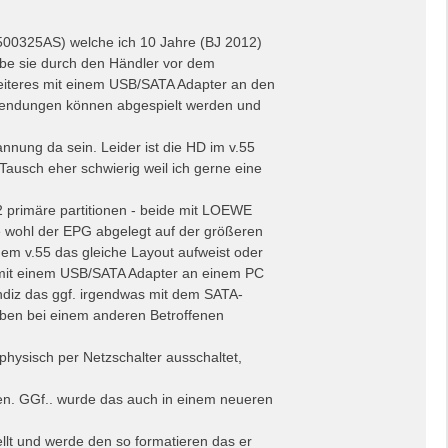
500325AS) welche ich 10 Jahre (BJ 2012)
be sie durch den Händler vor dem
eiteres mit einem USB/SATA Adapter an den
Sendungen können abgespielt werden und
nnung da sein. Leider ist die HD im v.55
Tausch eher schwierig weil ich gerne eine
2 primäre partitionen - beide mit LOEWE
e wohl der EPG abgelegt auf der größeren
dem v.55 das gleiche Layout aufweist oder
l mit einem USB/SATA Adapter an einem PC
Indiz das ggf. irgendwas mit dem SATA-
 oben bei einem anderen Betroffenen
hysisch per Netzschalter ausschaltet,
men. GGf.. wurde das auch in einem neueren
ellt und werde den so formatieren das er