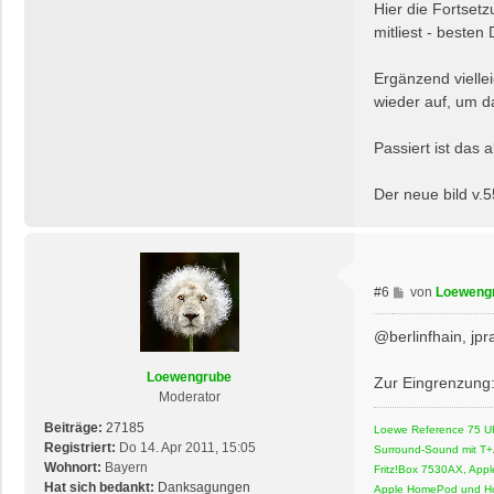
Hier die Fortset
v
mitliest - besten
o
n
d
Ergänzend vielle
u
wieder auf, um 
b
d
Passiert ist das 
i
d
u
Der neue bild v.
B
#6
von
Loeweng
e
i
@berlinfhain, jp
t
r
Loewengrube
Zur Eingrenzung:
a
Moderator
g
Beiträge:
27185
Loewe Reference 75 UH
Registriert:
Do 14. Apr 2011, 15:05
Surround-Sound mit T+
Wohnort:
Bayern
Fritz!Box 7530AX, App
Hat sich bedankt:
Danksagungen
Apple HomePod und Ho