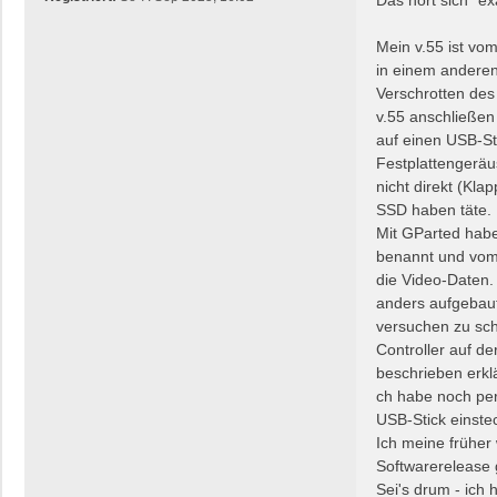
t
r
Mein v.55 ist v
a
in einem anderen
g
Verschrotten de
v.55 anschließe
auf einen USB-St
Festplattengeräu
nicht direkt (Kla
SSD haben täte.
Mit GParted habe
benannt und vom 
die Video-Daten.
anders aufgebaut
versuchen zu sch
Controller auf d
beschrieben erkl
ch habe noch per
USB-Stick einste
Ich meine früher
Softwarerelease 
Sei's drum - ich