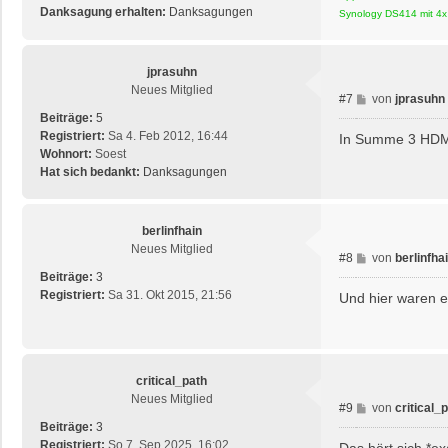
Danksagung erhalten:
Danksagungen
Synology DS414 mit 4x
jprasuhn
Neues Mitglied
B
#7
von
jprasuhn
e
Beiträge:
5
i
Registriert:
Sa 4. Feb 2012, 16:44
In Summe 3 HDMI-
t
Wohnort:
Soest
r
Hat sich bedankt:
Danksagungen
a
g
berlinfhain
Neues Mitglied
B
#8
von
berlinfha
e
Beiträge:
3
i
Registriert:
Sa 31. Okt 2015, 21:56
Und hier waren e
t
r
a
g
critical_path
Neues Mitglied
B
#9
von
critical_
e
Beiträge:
3
i
Registriert:
So 7. Sep 2025, 16:02
Das hört sich *e