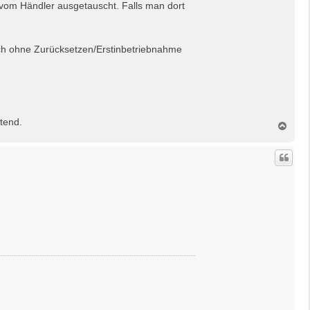
 vom Händler ausgetauscht. Falls man dort
auch ohne Zurücksetzen/Erstinbetriebnahme
tend.
N
a
c
h
o
b
e
n