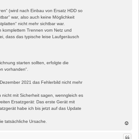
eren“ (wird nach Einbau von Ersatz HDD so
tbar“ war, also auch keine Möglichkeit
platten“ nicht mehr sichtbar war.
ach komplettem Trennen vom Netz und
ei, dass das typische leise Laufgeräusch
hnung starten sollten, erfolgte die
on vorhanden“.
 Dezember 2021 das Fehlerbild nicht mehr
 nicht mit Sicherheit sagen, wenngleich es
eiten Ersatzgerät: Das erste Gerät mit
atzgerät habe ich bis jetzt auf das Update
ie tatsächliche Ursache.
N
a
c
h