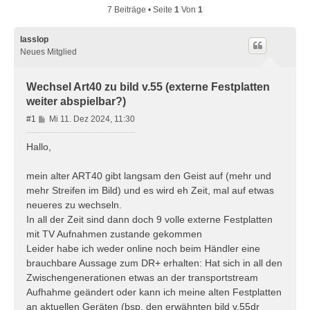
7 Beiträge • Seite
1
Von
1
lasslop
Neues Mitglied
Wechsel Art40 zu bild v.55 (externe Festplatten
weiter abspielbar?)
B
#1
Mi 11. Dez 2024, 11:30
e
i
Hallo,
t
r
mein alter ART40 gibt langsam den Geist auf (mehr und
a
mehr Streifen im Bild) und es wird eh Zeit, mal auf etwas
g
neueres zu wechseln.
In all der Zeit sind dann doch 9 volle externe Festplatten
mit TV Aufnahmen zustande gekommen
Leider habe ich weder online noch beim Händler eine
brauchbare Aussage zum DR+ erhalten: Hat sich in all den
Zwischengenerationen etwas an der transportstream
Aufhahme geändert oder kann ich meine alten Festplatten
an aktuellen Geräten (bsp. den erwähnten bild v.55dr