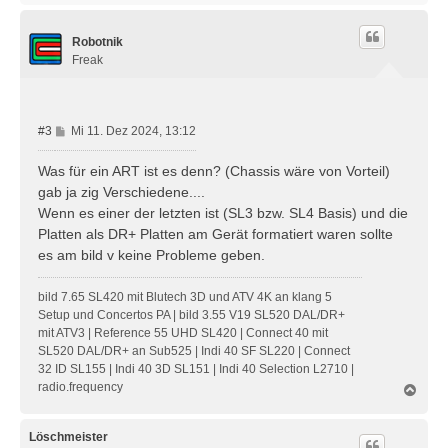
c
h
Robotnik
o
b
Freak
e
n
B
#3
Mi 11. Dez 2024, 13:12
e
i
Was für ein ART ist es denn? (Chassis wäre von Vorteil)
t
gab ja zig Verschiedene....
r
Wenn es einer der letzten ist (SL3 bzw. SL4 Basis) und die
a
Platten als DR+ Platten am Gerät formatiert waren sollte
g
es am bild v keine Probleme geben.
bild 7.65 SL420 mit Blutech 3D und ATV 4K an klang 5
Setup und Concertos PA | bild 3.55 V19 SL520 DAL/DR+
mit ATV3 | Reference 55 UHD SL420 | Connect 40 mit
SL520 DAL/DR+ an Sub525 | Indi 40 SF SL220 | Connect
32 ID SL155 | Indi 40 3D SL151 | Indi 40 Selection L2710 |
radio.frequency
N
a
c
h
Löschmeister