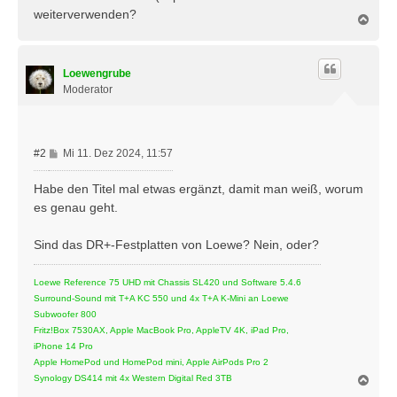
weiterverwenden?
N
a
c
h
Loewengrube
o
b
Moderator
e
n
B
#2
Mi 11. Dez 2024, 11:57
e
i
Habe den Titel mal etwas ergänzt, damit man weiß, worum
t
es genau geht.
r
a
Sind das DR+-Festplatten von Loewe? Nein, oder?
g
Loewe Reference 75 UHD mit Chassis SL420 und Software 5.4.6
Surround-Sound mit T+A KC 550 und 4x T+A K-Mini an Loewe
Subwoofer 800
Fritz!Box 7530AX, Apple MacBook Pro, AppleTV 4K, iPad Pro,
iPhone 14 Pro
Apple HomePod und HomePod mini, Apple AirPods Pro 2
N
Synology DS414 mit 4x Western Digital Red 3TB
a