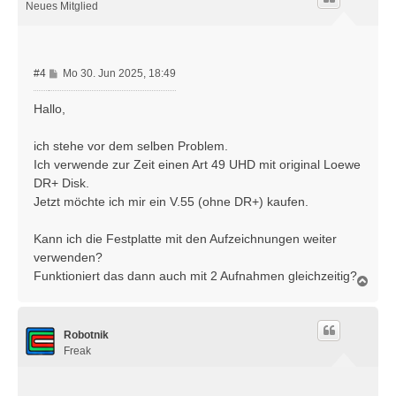
o
Neues Mitglied
b
e
n
B
#4
Mo 30. Jun 2025, 18:49
e
i
Hallo,
t
r
ich stehe vor dem selben Problem.
a
Ich verwende zur Zeit einen Art 49 UHD mit original Loewe
g
DR+ Disk.
Jetzt möchte ich mir ein V.55 (ohne DR+) kaufen.
Kann ich die Festplatte mit den Aufzeichnungen weiter
verwenden?
Funktioniert das dann auch mit 2 Aufnahmen gleichzeitig?
N
a
c
h
Robotnik
o
b
Freak
e
n