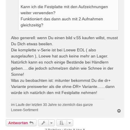
Kann ich die Festplatte mit den Aufzeichnungen
weiter verwenden?
Funktioniert das dann auch mit 2 Aufnahmen
gleichzeitig?
Also generell: wenn Du einen bild v.55 kaufen willst, musst
Du Dich etwas beeilen.
Die komplette v-Serie ist bei Loewe EOL ( also
ausgelaufen ), Loewe hat auch keine mehr an Lager.
Natürlich kann es noch einige Bestände bei Händlern
geben.....die jedoch schmelzen dahin wie Schnee in der
Sonne!
Was zu beobachten ist: mitunter bekommst Du die dr+
Variante preiswerter als die ohne-DR+ Variante.......dann
würde ich natürlich den mit Festplatte nehmen!
im Laufe der letzten 30 Jahre so ziemlich das ganze
Loewe-Sortiment
N
a
c
Antworten
h
o