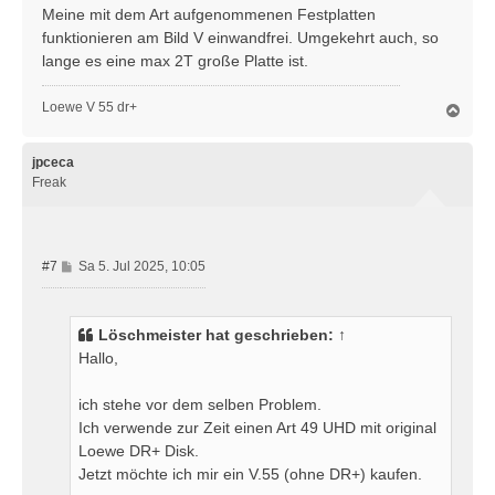
i
Meine mit dem Art aufgenommenen Festplatten
t
funktionieren am Bild V einwandfrei. Umgekehrt auch, so
r
lange es eine max 2T große Platte ist.
a
g
Loewe V 55 dr+
N
a
c
h
jpceca
o
Freak
b
e
n
B
#7
Sa 5. Jul 2025, 10:05
e
i
t
Löschmeister
hat geschrieben:
↑
r
Hallo,
a
g
ich stehe vor dem selben Problem.
Ich verwende zur Zeit einen Art 49 UHD mit original
Loewe DR+ Disk.
Jetzt möchte ich mir ein V.55 (ohne DR+) kaufen.