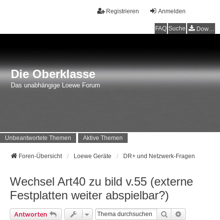
Registrieren
Anmelden
FAQ
Suche
Downloads
Die Oberklasse
Das unabhängige Loewe Forum
Unbeantwortete Themen
Aktive Themen
Foren-Übersicht
Loewe Geräte
DR+ und Netzwerk-Fragen
Wechsel Art40 zu bild v.55 (externe
Festplatten weiter abspielbar?)
Suche
Erweiterte 
Antworten