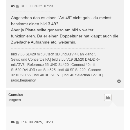
B
#5
Di 1. Jul 2025, 07:23
e
i
Abgesehen das es einen "Art 49" nicht gab - du meinst
t
bestimmt einen bild 3.49?
r
Aber ja Platte sollte genauso am bild v weiter
a
funktionieren. Da er einen Doppeltuner hat klappt auch die
g
Zweifache Aufnahme etc. weiterhin.
bild 7.65 SL420 mit Blutech 3D und ATV 4K an klang 5
Setup und Concertos PA | bild 3.55 V19 SL520 DAL/DR+
mit ATV3 | Reference 55 UHD SL420 | Connect 40 mit
SL520 DAL/DR+ an Sub525 | Indi 40 SF SL220 | Connect
32 ID SL155 | Indi 40 3D SL151 | Indi 40 Selection L2710 |
radio.frequency
N
a
c
h
Cumulus
o
Mitglied
b
e
n
B
#6
Fr 4. Jul 2025, 19:20
e