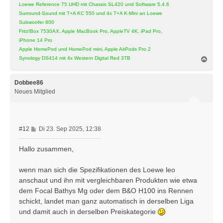
Loewe Reference 75 UHD mit Chassis SL420 und Software 5.4.6
Surround-Sound mit T+A KC 550 und 4x T+A K-Mini an Loewe
Subwoofer 800
Fritz!Box 7530AX, Apple MacBook Pro, AppleTV 4K, iPad Pro,
iPhone 14 Pro
Apple HomePod und HomePod mini, Apple AirPods Pro 2
N
Synology DS414 mit 4x Western Digital Red 3TB
a
c
h
Dobbee86
o
Neues Mitglied
b
e
n
B
#12
Di 23. Sep 2025, 12:38
e
i
Hallo zusammen,
t
r
wenn man sich die Spezifikationen des Loewe leo
a
anschaut und ihn mit vergleichbaren Produkten wie etwa
g
dem Focal Bathys Mg oder dem B&O H100 ins Rennen
schickt, landet man ganz automatisch in derselben Liga
und damit auch in derselben Preiskategorie