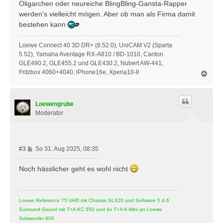
Oligarchen oder neureiche BlingBling-Gansta-Rapper
a
werden's vielleicht mögen. Aber ob man als Firma damit
g
bestehen kann
Loewe Connect 40 3D DR+ (8.52.0), UniCAM V2 (Sparta
5.52), Yamaha Aventage RX-A810 / BD-1010, Canton
GLE490.2, GLE455.2 und GLE430.2, Nubert AW-441,
Fritzbox 4060+4040, iPhone16e, Xperia10-II
N
a
c
h
Loewengrube
o
b
Moderator
e
n
B
#3
So 31. Aug 2025, 08:35
e
i
Noch hässlicher geht es wohl nicht
t
r
a
Loewe Reference 75 UHD mit Chassis SL420 und Software 5.4.6
g
Surround-Sound mit T+A KC 550 und 4x T+A K-Mini an Loewe
Subwoofer 800