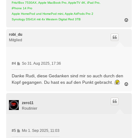
Fritz!Box 7530AX, Apple MacBook Pro, AppleTV 4K, iPad Pro,
iPhone 14 Pro
Apple HomePod und HomePod mini, Apple AirPods Pro 2
N
Synology DS414 mit 4x Western Digital Red 3TB
a
c
h
robi_du
o
Mitglied
b
e
n
B
#4
So 31. Aug 2025, 17:36
e
i
Danke Rudi, diese Gedanken sind mir so auch durch den
t
Kopf gegangen. Du hast es auf den Punkt gebracht.
N
r
a
a
c
g
h
zero11
o
b
Routinier
e
n
B
#5
Mo 1. Sep 2025, 11:03
e