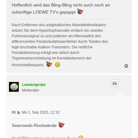
i
Hoffentlich wird das Bling-Bling nicht auch noch an
t
zukünftige LOEWE TV's gepappt
r
a
Nach Entfernen des astigmatischen Ablenkfeldindikators
g
setzen Sie dem Hypertrophalcoder einfach ein zweites
Fulminanzsignal zu und justieren am Mikroswitch den
differenziellen Paraboloidphasenfehler durch Twisten des
high-touchable Autikon-Transistors. Die restliche
Feinabstimmung erfolgt wie üblich durch
Trigiminalverschiebung im Korrekturbereich der
Horizontalfrequenz.
N
a
c
h
Loewengrube
o
b
Moderator
e
n
B
#6
Mo 1. Sep 2025, 12:32
e
i
Swarowski-Rückwände
t
r