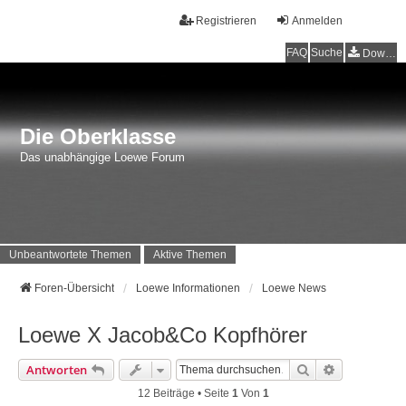
Registrieren
Anmelden
FAQ
Suche
Downloads
Die Oberklasse
Das unabhängige Loewe Forum
Unbeantwortete Themen
Aktive Themen
Foren-Übersicht
Loewe Informationen
Loewe News
Loewe X Jacob&Co Kopfhörer
Suche
Erweiterte 
Antworten
12 Beiträge • Seite
1
Von
1