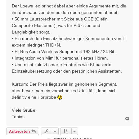
Der Loewe leo bringt dabei aber einige Argumente mit, die
ihn durchaus von den beiden oben genannten abhebt:
• 50 mm Lautsprecher mit Sicke aus OCE (Olefin
Composite Elastomer), was für Präzision und
Langlebigkeit sorgt.
• Ein durch den Einsatz hochwertiger Komponenten von TI
extrem niedriger THD+N.
• Hi-Res Audio Wireless Support mit 192 kHz / 24 Bit.
• Integration von Mimi für personalisiertes Hören.
• Und nicht zuletzt smarte Features wie KI-basierte
Echtzeitübersetzung oder den persönlichen Assistenten.
Kurzum: Der Preis liegt zwar im gehobenen Segment,
aber bevor man ein vorschnelles Urteil fällt, lohnt sich
definitiv eine Hörprobe
Viele Grüße
Tobias
N
a
c
Antworten
h
o