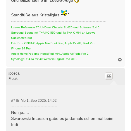
Und Glitzersteine im Loewe-Auge
a
g
Standfüße aus Kristallglas
Loewe Reference 75 UHD mit Chassis SL420 und Software 5.4.6
Surround-Sound mit T+A KC 550 und 4x T+A K-Mini an Loewe
Subwoofer 800
Fritz!Box 7530AX, Apple MacBook Pro, AppleTV 4K, iPad Pro,
iPhone 14 Pro
Apple HomePod und HomePod mini, Apple AirPods Pro 2
N
Synology DS414 mit 4x Western Digital Red 3TB
a
c
h
jpceca
o
Freak
b
e
n
B
#7
Mo 1. Sep 2025, 14:02
e
i
Nun ja.....
t
Swarowski Intarsien gabe es ja damals schon mal beim
r
Indi.......
a