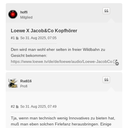
hoffi
Mitglied
Loewe X Jacob&Co Kopfhörer
B
#1
So 31. Aug 2025, 07:05
e
i
Den wird man wohl eher selten in freier Wildbahn zu
t
Gesicht bekommen:
r
https://www.loewe.tv/de/de/loewe/audio/Loewe-JacobCo
N
a
a
g
c
h
Rudi16
o
b
Profi
e
n
B
#2
So 31. Aug 2025, 07:49
e
i
Tja, wenn man technisch wenig Innovatives zu bieten hat,
t
muß man eben solchen Firlefanz herausbringen. Einige
r