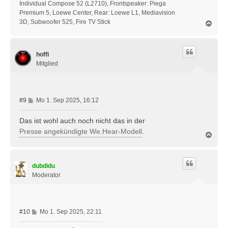
Individual Compose 52 (L2710), Frontspeaker: Piega
Premium 5, Loewe Center, Rear: Loewe L1, Mediavision
3D, Subwoofer 525, Fire TV Stick
N
a
c
h
hoffi
o
b
Mitglied
e
n
B
#9
Mo 1. Sep 2025, 16:12
e
i
Das ist wohl auch noch nicht das in der
t
Presse angekündigte We.Hear-Modell
.
N
r
a
a
c
g
h
dubdidu
o
b
Moderator
e
n
B
#10
Mo 1. Sep 2025, 22:11
e