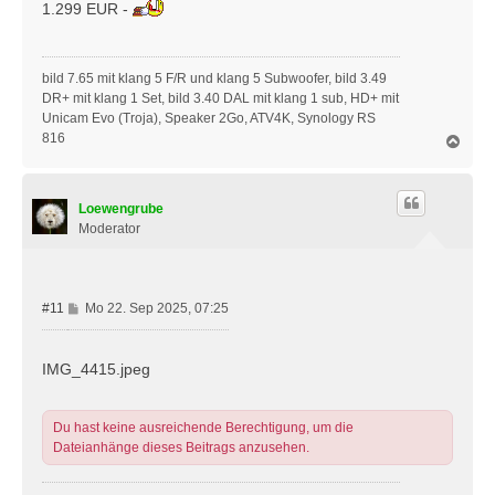
i
1.299 EUR -
t
r
a
bild 7.65 mit klang 5 F/R und klang 5 Subwoofer, bild 3.49
g
DR+ mit klang 1 Set, bild 3.40 DAL mit klang 1 sub, HD+ mit
Unicam Evo (Troja), Speaker 2Go, ATV4K, Synology RS
816
N
a
c
h
Loewengrube
o
b
Moderator
e
n
B
#11
Mo 22. Sep 2025, 07:25
e
i
t
IMG_4415.jpeg
r
a
g
Du hast keine ausreichende Berechtigung, um die
Dateianhänge dieses Beitrags anzusehen.