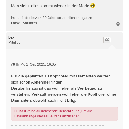
g
Man sieht: alles kommt wieder in der Mode
im Laufe der letzten 30 Jahre so ziemlich das ganze
Loewe-Sortiment
N
a
c
h
Lex
o
Mitglied
b
e
n
B
#8
Mo 1. Sep 2025, 16:05
e
i
Für die geplanten 10 Kopfhörer mit Diamanten werden
t
sich schon Abnehmer finden.
r
Darüberhinaus ist das wohl eher als Werbegag zu
a
verstehen. Verkauft werden wohl eher die Kopfhörer ohne
g
Diamanten, obwohl auch nicht billig.
Du hast keine ausreichende Berechtigung, um die
Dateianhänge dieses Beitrags anzusehen.