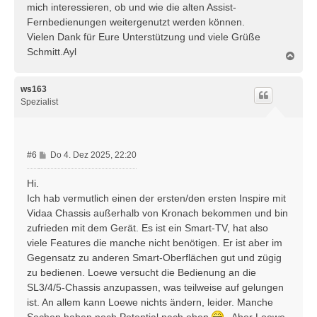
mich interessieren, ob und wie die alten Assist-
Fernbedienungen weitergenutzt werden können.
Vielen Dank für Eure Unterstützung und viele Grüße
Schmitt.Ayl
N
a
c
h
ws163
o
Spezialist
b
e
n
B
#6
Do 4. Dez 2025, 22:20
e
i
Hi.
t
Ich hab vermutlich einen der ersten/den ersten Inspire mit
r
Vidaa Chassis außerhalb von Kronach bekommen und bin
a
zufrieden mit dem Gerät. Es ist ein Smart-TV, hat also
g
viele Features die manche nicht benötigen. Er ist aber im
Gegensatz zu anderen Smart-Oberflächen gut und zügig
zu bedienen. Loewe versucht die Bedienung an die
SL3/4/5-Chassis anzupassen, was teilweise auf gelungen
ist. An allem kann Loewe nichts ändern, leider. Manche