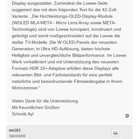
Display ausgestattet. Zumindest die Loewe-Seite
suggeriert das mit dem folgenden Text für die 42-Zoll-
Variante: „Die Hochleistungs-OLED-Display-Module
(WOLED MLA META - Micro Lens Array sowie META-
Technologie) sind von Loewe konzipiert, konstruiert und
gefertigt und somit maßgeschneidert auf die Loewe die
stellar TV-Modelle. Die W-OLED-Panels der neuesten
Generation, in Ultra HD-Auflösung, bieten höchste
Helligkeit und unvergleichliche Bildperformance. Im Loewe
Werk vorkalibriert und mit Unterstützung des neuesten
Formats HDR 10+ Adaptive erfüllen diese Displays alle
relevanten Bild- und Farbstandards für eine perfekt
natürliche und beeindruckende Filmwiedergabe in Ihrem
Wohnzimmer.“
Vielen Dank für die Unterstützung.
Mit freundlichen Grüßen
Schmitt.Ayl
N
a
c
h
ws163
o
Spezialist