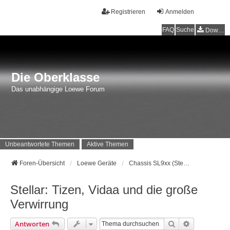
Registrieren
Anmelden
FAQ
Suche
Downloads
Die Oberklasse
Das unabhängige Loewe Forum
Unbeantwortete Themen
Aktive Themen
Foren-Übersicht
Loewe Geräte
Chassis SL9xx (Stellar) Baujahr 2024 - …
Stellar: Tizen, Vidaa und die große
Verwirrung
Suche
Erweiterte 
Antworten