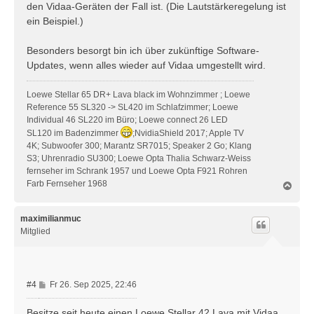
den Vidaa-Geräten der Fall ist. (Die Lautstärkeregelung ist
a
ein Beispiel.)
g
Besonders besorgt bin ich über zukünftige Software-
Updates, wenn alles wieder auf Vidaa umgestellt wird.
Loewe Stellar 65 DR+ Lava black im Wohnzimmer ; Loewe
Reference 55 SL320 -> SL420 im Schlafzimmer; Loewe
Individual 46 SL220 im Büro; Loewe connect 26 LED
SL120 im Badenzimmer
;NvidiaShield 2017; Apple TV
4K; Subwoofer 300; Marantz SR7015; Speaker 2 Go; Klang
S3; Uhrenradio SU300; Loewe Opta Thalia Schwarz-Weiss
fernseher im Schrank 1957 und Loewe Opta F921 Rohren
Farb Fernseher 1968
N
a
c
h
maximilianmuc
o
Mitglied
b
e
n
B
#4
Fr 26. Sep 2025, 22:46
e
i
Besitze seit heute einen Loewe Stellar 42 Lava mit Vidaa.