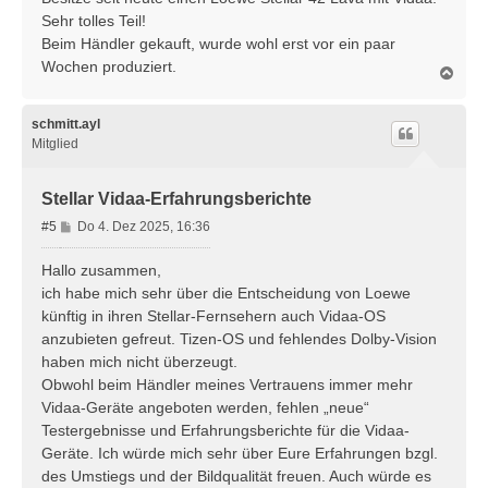
t
Sehr tolles Teil!
r
Beim Händler gekauft, wurde wohl erst vor ein paar
a
Wochen produziert.
g
N
a
c
h
schmitt.ayl
o
Mitglied
b
e
n
Stellar Vidaa-Erfahrungsberichte
B
#5
Do 4. Dez 2025, 16:36
e
i
Hallo zusammen,
t
ich habe mich sehr über die Entscheidung von Loewe
r
künftig in ihren Stellar-Fernsehern auch Vidaa-OS
a
anzubieten gefreut. Tizen-OS und fehlendes Dolby-Vision
g
haben mich nicht überzeugt.
Obwohl beim Händler meines Vertrauens immer mehr
Vidaa-Geräte angeboten werden, fehlen „neue“
Testergebnisse und Erfahrungsberichte für die Vidaa-
Geräte. Ich würde mich sehr über Eure Erfahrungen bzgl.
des Umstiegs und der Bildqualität freuen. Auch würde es