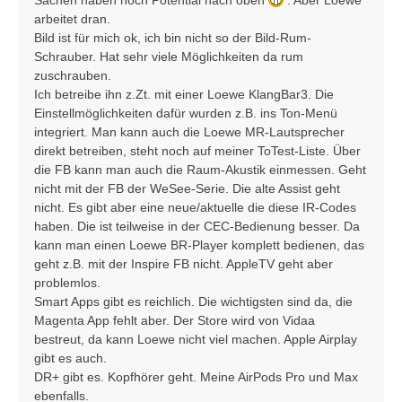
Sachen haben noch Potential nach oben
. Aber Loewe
arbeitet dran.
Bild ist für mich ok, ich bin nicht so der Bild-Rum-
Schrauber. Hat sehr viele Möglichkeiten da rum
zuschrauben.
Ich betreibe ihn z.Zt. mit einer Loewe KlangBar3. Die
Einstellmöglichkeiten dafür wurden z.B. ins Ton-Menü
integriert. Man kann auch die Loewe MR-Lautsprecher
direkt betreiben, steht noch auf meiner ToTest-Liste. Über
die FB kann man auch die Raum-Akustik einmessen. Geht
nicht mit der FB der WeSee-Serie. Die alte Assist geht
nicht. Es gibt aber eine neue/aktuelle die diese IR-Codes
haben. Die ist teilweise in der CEC-Bedienung besser. Da
kann man einen Loewe BR-Player komplett bedienen, das
geht z.B. mit der Inspire FB nicht. AppleTV geht aber
problemlos.
Smart Apps gibt es reichlich. Die wichtigsten sind da, die
Magenta App fehlt aber. Der Store wird von Vidaa
bestreut, da kann Loewe nicht viel machen. Apple Airplay
gibt es auch.
DR+ gibt es. Kopfhörer geht. Meine AirPods Pro und Max
ebenfalls.