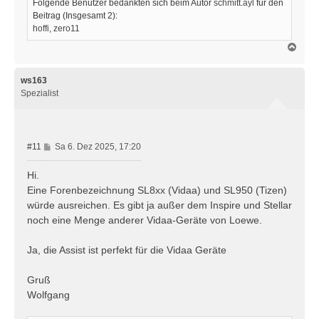
Folgende Benutzer bedankten sich beim Autor
schmitt.ayl
für den
Beitrag (Insgesamt 2):
hoffi
,
zero11
N
a
c
h
ws163
o
Spezialist
b
e
n
B
#11
Sa 6. Dez 2025, 17:20
e
i
Hi.
t
Eine Forenbezeichnung SL8xx (Vidaa) und SL950 (Tizen)
r
würde ausreichen. Es gibt ja außer dem Inspire und Stellar
a
noch eine Menge anderer Vidaa-Geräte von Loewe.
g
Ja, die Assist ist perfekt für die Vidaa Geräte
Gruß
Wolfgang