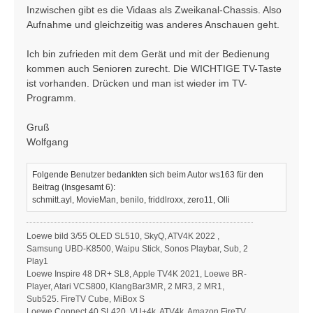
Inzwischen gibt es die Vidaas als Zweikanal-Chassis. Also
Aufnahme und gleichzeitig was anderes Anschauen geht.
Ich bin zufrieden mit dem Gerät und mit der Bedienung
kommen auch Senioren zurecht. Die WICHTIGE TV-Taste
ist vorhanden. Drücken und man ist wieder im TV-
Programm.
Gruß
Wolfgang
Folgende Benutzer bedankten sich beim Autor
ws163
für den
Beitrag (Insgesamt 6):
schmitt.ayl
,
MovieMan
,
benilo
,
friddlroxx
,
zero11
,
Olli
Loewe bild 3/55 OLED SL510, SkyQ, ATV4K 2022 ,
Samsung UBD-K8500, Waipu Stick, Sonos Playbar, Sub, 2
Play1
Loewe Inspire 48 DR+ SL8, Apple TV4K 2021, Loewe BR-
Player, Atari VCS800, KlangBar3MR, 2 MR3, 2 MR1,
Sub525. FireTV Cube, MiBox S
Loewe Connect 40 SL420, VU+4k, ATV4k, Amazon FireTV