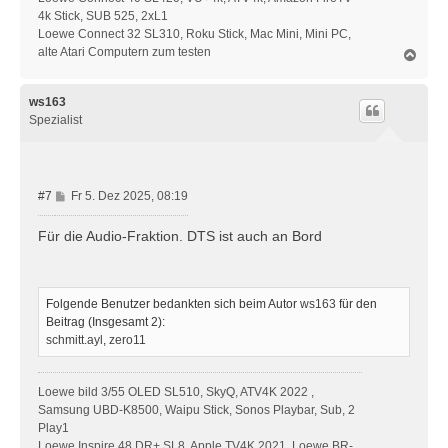
4k Stick, SUB 525, 2xL1
Loewe Connect 32 SL310, Roku Stick, Mac Mini, Mini PC,
alte Atari Computern zum testen
N
a
c
h
ws163
o
Spezialist
b
e
n
B
#7
Fr 5. Dez 2025, 08:19
e
i
Für die Audio-Fraktion. DTS ist auch an Bord
t
r
a
g
Folgende Benutzer bedankten sich beim Autor
ws163
für den
Beitrag (Insgesamt 2):
schmitt.ayl
,
zero11
Loewe bild 3/55 OLED SL510, SkyQ, ATV4K 2022 ,
Samsung UBD-K8500, Waipu Stick, Sonos Playbar, Sub, 2
Play1
Loewe Inspire 48 DR+ SL8, Apple TV4K 2021, Loewe BR-