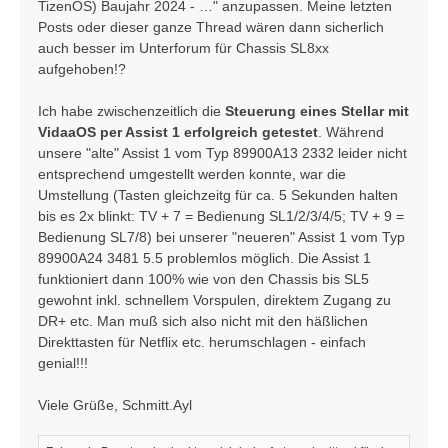
TizenOS) Baujahr 2024 - …" anzupassen. Meine letzten
Posts oder dieser ganze Thread wären dann sicherlich
auch besser im Unterforum für Chassis SL8xx
aufgehoben!?
Ich habe zwischenzeitlich die
Steuerung eines Stellar mit
VidaaOS per Assist 1 erfolgreich getestet
. Während
unsere "alte" Assist 1 vom Typ 89900A13 2332 leider nicht
entsprechend umgestellt werden konnte, war die
Umstellung (Tasten gleichzeitg für ca. 5 Sekunden halten
bis es 2x blinkt: TV + 7 = Bedienung SL1/2/3/4/5; TV + 9 =
Bedienung SL7/8) bei unserer "neueren" Assist 1 vom Typ
89900A24 3481 5.5 problemlos möglich. Die Assist 1
funktioniert dann 100% wie von den Chassis bis SL5
gewohnt inkl. schnellem Vorspulen, direktem Zugang zu
DR+ etc. Man muß sich also nicht mit den häßlichen
Direkttasten für Netflix etc. herumschlagen - einfach
genial!!!
Viele Grüße, Schmitt.Ayl