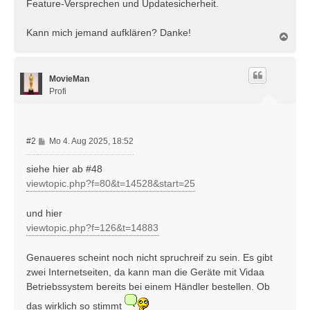
Feature-Versprechen und Updatesicherheit.
Kann mich jemand aufklären? Danke!
N
a
c
h
MovieMan
o
b
Profi
e
n
B
#2
Mo 4. Aug 2025, 18:52
e
i
siehe hier ab #48
t
viewtopic.php?f=80&t=14528&start=25
r
a
und hier
g
viewtopic.php?f=126&t=14883
Genaueres scheint noch nicht spruchreif zu sein. Es gibt
zwei Internetseiten, da kann man die Geräte mit Vidaa
Betriebssystem bereits bei einem Händler bestellen. Ob
das wirklich so stimmt