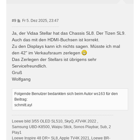
b
e
n
B
#9
Fr 5. Dez 2025, 23:47
e
i
Ja, der Vidaa Stellar hat das Chassis SL8. Der Tizen SL9.
t
Auch das mit den HDMI-Buchsen ist korrekt.
r
Zu den Displays kann ich nichts sagen. Müsste ich mal
a
den 42" im Verkaufsraum zerlegen
g
Das Zerlegen der Stellars ist übrigens sehr
Servicefreundlich.
Gruß
Wolfgang
Folgende Benutzer bedankten sich beim Autor
ws163
für den
Beitrag:
schmitt.ayl
Loewe bild 3/55 OLED SL510, SkyQ, ATV4K 2022 ,
Samsung UBD-K8500, Waipu Stick, Sonos Playbar, Sub, 2
Play1
Loewe Inspire 48 DR+ SL8, Apple TV4K 2021, Loewe BR-