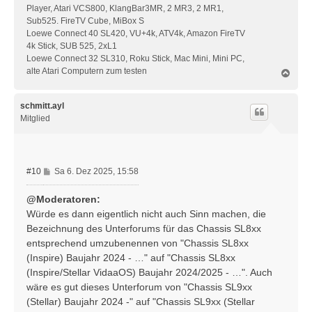
Player, Atari VCS800, KlangBar3MR, 2 MR3, 2 MR1,
Sub525. FireTV Cube, MiBox S
Loewe Connect 40 SL420, VU+4k, ATV4k, Amazon FireTV
4k Stick, SUB 525, 2xL1
Loewe Connect 32 SL310, Roku Stick, Mac Mini, Mini PC,
alte Atari Computern zum testen
N
a
c
h
schmitt.ayl
o
Mitglied
b
e
n
B
#10
Sa 6. Dez 2025, 15:58
e
i
@Moderatoren:
t
Würde es dann eigentlich nicht auch Sinn machen, die
r
Bezeichnung des Unterforums für das Chassis SL8xx
a
entsprechend umzubenennen von "Chassis SL8xx
g
(Inspire) Baujahr 2024 - …" auf "Chassis SL8xx
(Inspire/Stellar VidaaOS) Baujahr 2024/2025 - …". Auch
wäre es gut dieses Unterforum von "Chassis SL9xx
(Stellar) Baujahr 2024 -" auf "Chassis SL9xx (Stellar