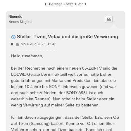
11 Beiträge • Seite
1
Von
1
Niuendo
Neues Mitglied
Stellar: Tizen, Vidaa und die große Verwirrung
B
#1
Mo 4. Aug 2025, 15:46
e
i
Hallo zusammen,
t
r
bei der Recherche nach einem neuen 65-Zoll-TV sind die
a
LOEWE-Geräte bei mir aktuell weit vorne, hatte bisher
g
gute Erfahrungen mit Marke und Produkten, bin aber die
letzten 10 Jahre bei SONY unterwegs gewesen (und war
dort auch sehr zufrieden, der SONY A95L ist auch
weiterhin im Rennen). Nun scheint beim Stellar aber ein
wenig Verwirrung auf meiner Seite zu bestehen.
Ich bin davon ausgegangen, dass der Stellar bzw. sein OS
auf Tizen (Samsung) basiert. Konnte vor Ort einen 65er-
Vorführer sehen, der auf Tizen basierte. Fand ich nicht