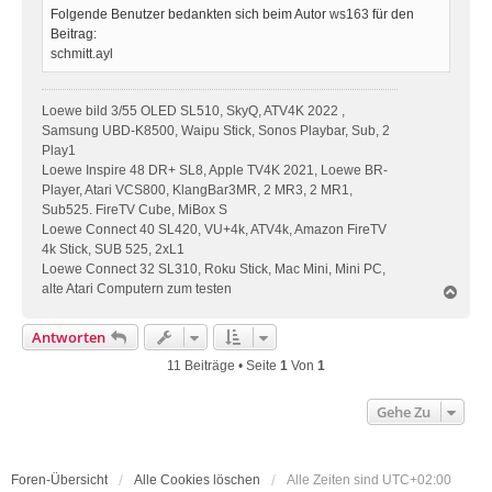
Folgende Benutzer bedankten sich beim Autor
ws163
für den
Beitrag:
schmitt.ayl
Loewe bild 3/55 OLED SL510, SkyQ, ATV4K 2022 ,
Samsung UBD-K8500, Waipu Stick, Sonos Playbar, Sub, 2
Play1
Loewe Inspire 48 DR+ SL8, Apple TV4K 2021, Loewe BR-
Player, Atari VCS800, KlangBar3MR, 2 MR3, 2 MR1,
Sub525. FireTV Cube, MiBox S
Loewe Connect 40 SL420, VU+4k, ATV4k, Amazon FireTV
4k Stick, SUB 525, 2xL1
Loewe Connect 32 SL310, Roku Stick, Mac Mini, Mini PC,
alte Atari Computern zum testen
N
a
c
Antworten
h
o
11 Beiträge • Seite
1
Von
1
b
e
Gehe Zu
n
Foren-Übersicht
Alle Cookies löschen
Alle Zeiten sind
UTC+02:00