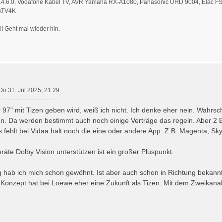
 5.4.6.0, Vodafone Kabel TV, AVR Yamaha RX-A1080, Panasonic UHD 9004, Elac F
 ATV4K
!!! Geht mal wieder hin.
Do 31. Jul 2025, 21:29
 97" mit Tizen geben wird, weiß ich nicht. Ich denke eher nein. Wahrsch
en. Da werden bestimmt auch noch einige Verträge das regeln. Aber 2 B
Es fehlt bei Vidaa halt noch die eine oder andere App. Z.B. Magenta, S
äte Dolby Vision unterstützen ist ein großer Pluspunkt.
 hab ich mich schon gewöhnt. Ist aber auch schon in Richtung bekan
Konzept hat bei Loewe eher eine Zukunft als Tizen. Mit dem Zweikana