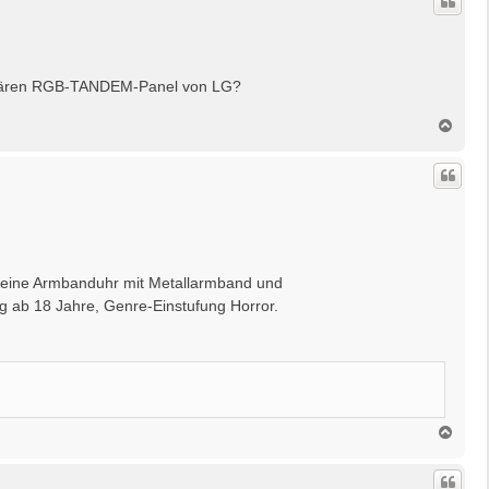
h
o
b
e
n
primären RGB-TANDEM-Panel von LG?
N
a
c
h
o
b
e
n
u eine Armbanduhr mit Metallarmband und
 ab 18 Jahre, Genre-Einstufung Horror.
N
a
c
h