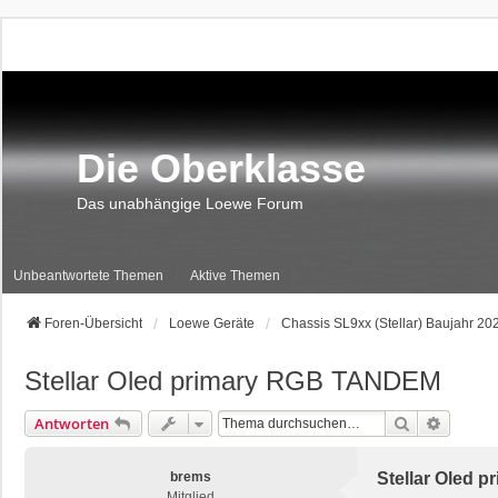
Die Oberklasse
Das unabhängige Loewe Forum
Unbeantwortete Themen
Aktive Themen
Foren-Übersicht
Loewe Geräte
Chassis SL9xx (Stellar) Baujahr 20
Stellar Oled primary RGB TANDEM
Suche
Erweite
Antworten
brems
Stellar Oled
Mitglied