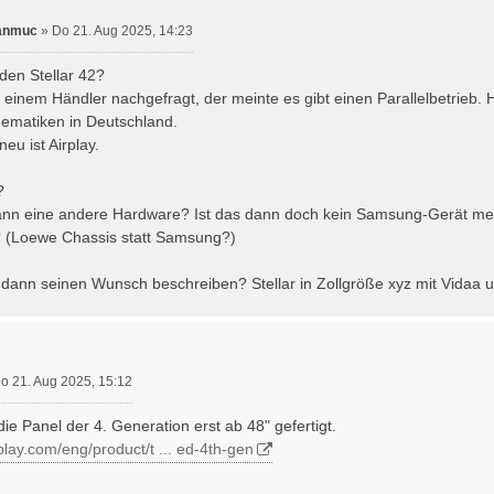
ianmuc
»
Do 21. Aug 2025, 14:23
 den Stellar 42?
i einem Händler nachgefragt, der meinte es gibt einen Parallelbetrieb.
ematiken in Deutschland.
neu ist Airplay.
?
dann eine andere Hardware? Ist das dann doch kein Samsung-Gerät meh
 (Loewe Chassis statt Samsung?)
dann seinen Wunsch beschreiben? Stellar in Zollgröße xyz mit Vida
o 21. Aug 2025, 15:12
e Panel der 4. Generation erst ab 48" gefertigt.
play.com/eng/product/t ... ed-4th-gen