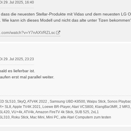
Di 29. Jul 2025, 16:40
t, dass die neuesten Stellar-Produkte mit Vidas und dem neuesten L
d. Wie kann ich dieses Modell und nicht das alte unter Tizen bekommen
ube.com/watch?v=Y7nAXVRZLsc
Di 29. Jul 2025, 23:23
ld es lieferbar ist.
aufen erst mal parallel weiter.
ED SL510, SkyQ, ATV4K 2022 , Samsung UBD-K8500, Waipu Stick, Sonos Playbar,
R+ SL8, Apple TV4K 2021, Loewe BR-Player, Atari VCS800, KlangBar3MR, 2 MR3,
L420, VU+4k, ATV4k, Amazon FireTV 4k Stick, SUB 525, 2xL1
310, Roku Stick, Mac Mini, Mini PC, alte Atari Computern zum testen