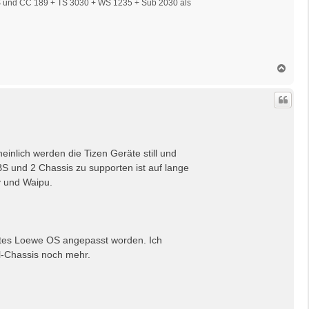
S und CC 189 + TS 3030 + WS 1235 + Sub 2030 als
N
a
c
h
o
b
e
n
einlich werden die Tizen Geräte still und
S und 2 Chassis zu supporten ist auf lange
ky und Waipu.
ntes Loewe OS angepasst worden. Ich
l-Chassis noch mehr.