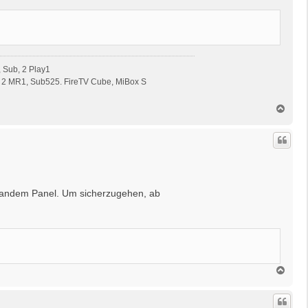
 Sub, 2 Play1
 2 MR1, Sub525. FireTV Cube, MiBox S
N
a
c
h
o
b
e
n
 Tandem Panel. Um sicherzugehen, ab
N
a
c
h