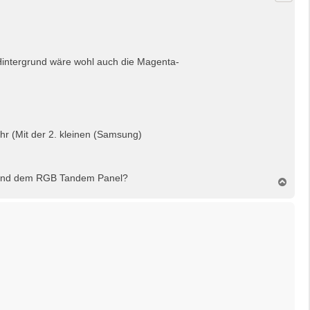
o
b
e
n
 Hintergrund wäre wohl auch die Magenta-
r (Mit der 2. kleinen (Samsung)
a und dem RGB Tandem Panel?
N
a
c
h
o
b
e
n