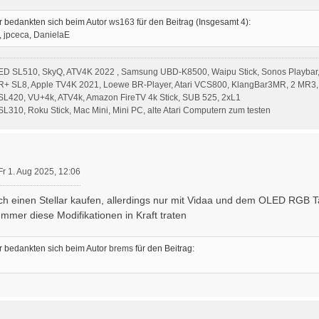
 bedankten sich beim Autor
ws163
für den Beitrag (Insgesamt 4):
,
jpceca
,
DanielaE
ED SL510, SkyQ, ATV4K 2022 , Samsung UBD-K8500, Waipu Stick, Sonos Playbar,
R+ SL8, Apple TV4K 2021, Loewe BR-Player, Atari VCS800, KlangBar3MR, 2 MR3,
L420, VU+4k, ATV4k, Amazon FireTV 4k Stick, SUB 525, 2xL1
310, Roku Stick, Mac Mini, Mini PC, alte Atari Computern zum testen
Fr 1. Aug 2025, 12:06
ch einen Stellar kaufen, allerdings nur mit Vidaa und dem OLED RGB
mmer diese Modifikationen in Kraft traten
 bedankten sich beim Autor
brems
für den Beitrag: