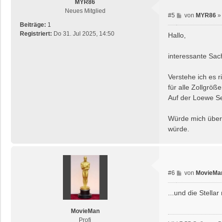
MYR86
Neues Mitglied
B
#5
von
MYR86
e
Beiträge:
1
i
Registriert:
Do 31. Jul 2025, 14:50
Hallo,
t
r
interessante Sac
a
g
Verstehe ich es r
für alle Zollgröß
Auf der Loewe Se
Würde mich über 
würde.
B
#6
von
MovieMa
e
i
...und die Stella
t
r
MovieMan
a
Profi