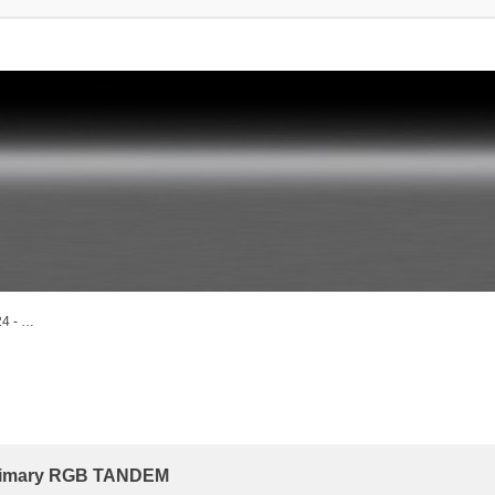
24 - …
rte Suche
 primary RGB TANDEM