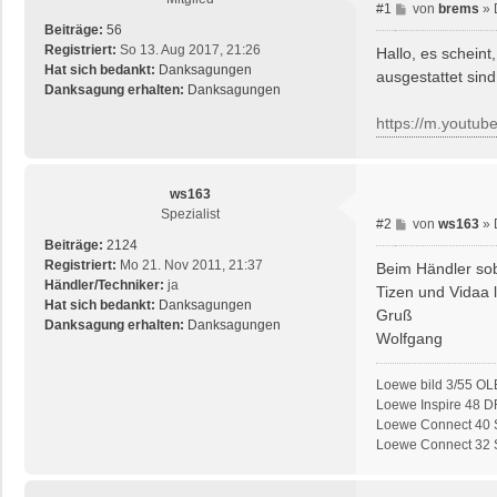
B
#1
von
brems
»
e
Beiträge:
56
i
Registriert:
So 13. Aug 2017, 21:26
Hallo, es schein
t
Hat sich bedankt:
Danksagungen
ausgestattet sin
r
Danksagung erhalten:
Danksagungen
a
https://m.yout
g
ws163
Spezialist
B
#2
von
ws163
»
e
Beiträge:
2124
i
Registriert:
Mo 21. Nov 2011, 21:37
Beim Händler soba
t
Händler/Techniker:
ja
Tizen und Vidaa l
r
Hat sich bedankt:
Danksagungen
Gruß
a
Danksagung erhalten:
Danksagungen
Wolfgang
g
Loewe bild 3/55 OL
Loewe Inspire 48 D
Loewe Connect 40 S
Loewe Connect 32 SL