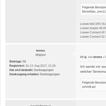
Folgende Benutzer
MovieMan
,
zero11
Loewe bild 3/55 OL
Loewe Inspire 48 D
Loewe Connect 40 S
Loewe Connect 32 SL
brems
Mitglied
B
#8
von
brems
»
e
Beiträge:
56
i
Registriert:
So 13. Aug 2017, 21:26
Ich werde mir au
t
Hat sich bedankt:
Danksagungen
welcher Seriennu
r
Danksagung erhalten:
Danksagungen
a
g
Folgende Benutzer
schmitt.ayl