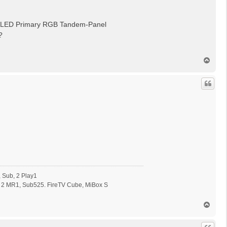
G OLED Primary RGB Tandem-Panel
?
N
a
c
h
o
b
e
n
 Sub, 2 Play1
 2 MR1, Sub525. FireTV Cube, MiBox S
N
a
c