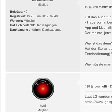
maximilianmuc
Mitglied
B
#9
von
maximil
e
Beiträge:
42
i
Registriert:
Di 25. Jun 2019, 09:40
Gilt das auch für
t
Wohnort:
München
- Habe vorhin be
r
Hat sich bedankt:
Danksagungen
App und Lizenzth
a
Danksagung erhalten:
Danksagungen
Der meinte, jetzt 
g
Wie ist das denn
Hat der Stellar 
Fernbedienung)?
Wie müsste man 
B
#10
von
hoffi
»
D
e
i
Laut LG werden di
t
https://www.lgdis
r
hoffi
a
Mitglied