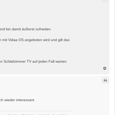
o
b
e
n
und bin damit äußerst zufrieden.
uch mit Vidaa OS angeboten wird und gilt das
en Schlafzimmer TV auf jeden Fall warten
N
a
c
h
o
b
e
n
ch wieder interessant.