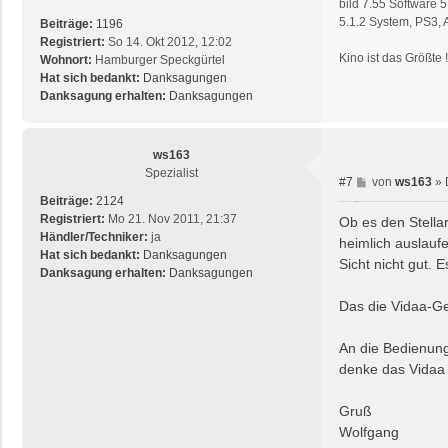
bild 7.55 Software
g
5.1.2 System, PS3,
Beiträge:
1196
Registriert:
So 14. Okt 2012, 12:02
Kino ist das Größte 
Wohnort:
Hamburger Speckgürtel
Hat sich bedankt:
Danksagungen
Danksagung erhalten:
Danksagungen
ws163
Spezialist
B
#7
von
ws163
»
e
Beiträge:
2124
i
Registriert:
Mo 21. Nov 2011, 21:37
Ob es den Stellar
t
Händler/Techniker:
ja
heimlich auslauf
r
Hat sich bedankt:
Danksagungen
Sicht nicht gut. 
a
Danksagung erhalten:
Danksagungen
g
Das die Vidaa-Ger
An die Bedienung
denke das Vidaa 
Gruß
Wolfgang