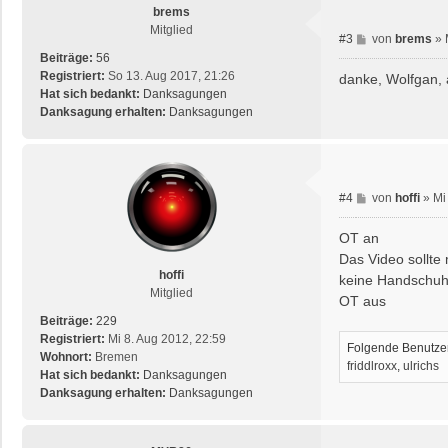
brems
Mitglied
B
#3
von
brems
»
e
Beiträge:
56
i
Registriert:
So 13. Aug 2017, 21:26
danke, Wolfgan,
t
Hat sich bedankt:
Danksagungen
r
Danksagung erhalten:
Danksagungen
a
g
B
#4
von
hoffi
»
Mi
e
i
OT an
t
Das Video sollte
r
hoffi
keine Handschuhe
a
Mitglied
OT aus
g
Beiträge:
229
Registriert:
Mi 8. Aug 2012, 22:59
Folgende Benutzer
Wohnort:
Bremen
friddlroxx
,
ulrichs
Hat sich bedankt:
Danksagungen
Danksagung erhalten:
Danksagungen