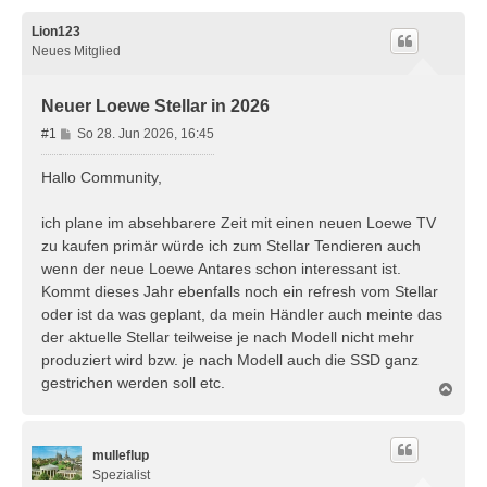
Lion123
Neues Mitglied
Neuer Loewe Stellar in 2026
B
#1
So 28. Jun 2026, 16:45
e
i
Hallo Community,
t
r
ich plane im absehbarere Zeit mit einen neuen Loewe TV
a
zu kaufen primär würde ich zum Stellar Tendieren auch
g
wenn der neue Loewe Antares schon interessant ist.
Kommt dieses Jahr ebenfalls noch ein refresh vom Stellar
oder ist da was geplant, da mein Händler auch meinte das
der aktuelle Stellar teilweise je nach Modell nicht mehr
produziert wird bzw. je nach Modell auch die SSD ganz
gestrichen werden soll etc.
N
a
c
h
mulleflup
o
b
Spezialist