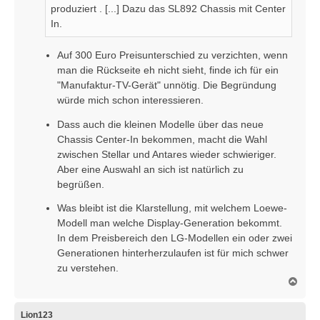
produziert . [...] Dazu das SL892 Chassis mit Center
g
In.
Auf 300 Euro Preisunterschied zu verzichten, wenn
man die Rückseite eh nicht sieht, finde ich für ein
"Manufaktur-TV-Gerät" unnötig. Die Begründung
würde mich schon interessieren.
Dass auch die kleinen Modelle über das neue
Chassis Center-In bekommen, macht die Wahl
zwischen Stellar und Antares wieder schwieriger.
Aber eine Auswahl an sich ist natürlich zu
begrüßen.
Was bleibt ist die Klarstellung, mit welchem Loewe-
Modell man welche Display-Generation bekommt.
In dem Preisbereich den LG-Modellen ein oder zwei
Generationen hinterherzulaufen ist für mich schwer
zu verstehen.
N
a
c
h
Lion123