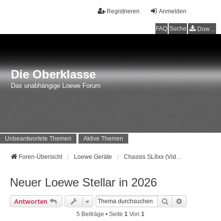
Registrieren
Anmelden
FAQ
Suche
Downloads
Die Oberklasse
Das unabhängige Loewe Forum
Unbeantwortete Themen
Aktive Themen
Foren-Übersicht
Loewe Geräte
Chassis SL8xx (Vidaa) Baujahr 2024 - …
Neuer Loewe Stellar in 2026
Suche
Erweiterte 
Antworten
5 Beiträge • Seite
1
Von
1