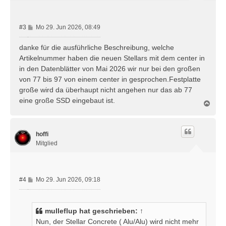
e
n
B
#3
Mo 29. Jun 2026, 08:49
e
i
danke für die ausführliche Beschreibung, welche
t
Artikelnummer haben die neuen Stellars mit dem center in
r
in den Datenblätter von Mai 2026 wir nur bei den großen
a
von 77 bis 97 von einem center in gesprochen.Festplatte
g
große wird da überhaupt nicht angehen nur das ab 77
eine große SSD eingebaut ist.
N
a
c
h
hoffi
o
b
Mitglied
e
n
B
#4
Mo 29. Jun 2026, 09:18
e
i
t
mulleflup
hat geschrieben:
↑
r
Nun, der Stellar Concrete ( Alu/Alu) wird nicht mehr
a