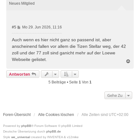
o
Neues Mitglied
b
e
n
B
#5
Mo 29. Jun 2026, 11:16
e
i
Auch wenn es hier nicht ganz so passend ist, aber
t
anscheinend fallen vor allem die Tizen Stellar weg, der 42
r
zoll und der 77 zoll sind ganicht mehr auf der Loewe
a
Webseite gelistet.
g
N
a
c
Antworten
h
o
5 Beiträge • Seite
1
Von
1
b
e
Gehe Zu
n
Foren-Übersicht
Alle Cookies löschen
Alle Zeiten sind
UTC+02:00
Powered by
phpBB
® Forum Software © phpBB Limited
Deutsche Übersetzung durch
phpBB.de
Style
we_universal
created by INVENTEA & v12mike