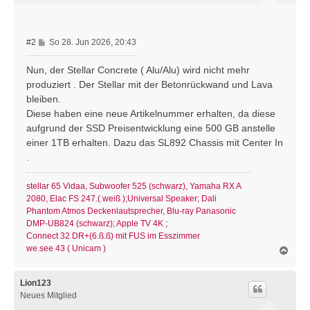
e
n
B
#2
So 28. Jun 2026, 20:43
e
i
Nun, der Stellar Concrete ( Alu/Alu) wird nicht mehr
t
produziert . Der Stellar mit der Betonrückwand und Lava
r
bleiben.
a
Diese haben eine neue Artikelnummer erhalten, da diese
g
aufgrund der SSD Preisentwicklung eine 500 GB anstelle
einer 1TB erhalten. Dazu das SL892 Chassis mit Center In
.
stellar 65 Vidaa, Subwoofer 525 (schwarz), Yamaha RX A
2080, Elac FS 247.( weiß );Universal Speaker; Dali
Phantom Atmos Deckenlautsprecher, Blu-ray Panasonic
DMP-UB824 (schwarz); Apple TV 4K ;
Connect 32 DR+(6.ß.ß) mit FUS im Esszimmer
we.see 43 ( Unicam )
N
a
c
h
Lion123
o
Neues Mitglied
b