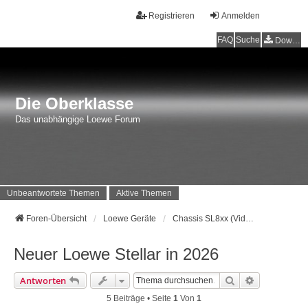
Registrieren
Anmelden
FAQ
Suche
Downloads
Die Oberklasse
Das unabhängige Loewe Forum
Unbeantwortete Themen
Aktive Themen
Foren-Übersicht
Loewe Geräte
Chassis SL8xx (Vidaa) Baujahr 2024 - …
Neuer Loewe Stellar in 2026
Suche
Erweiterte 
Antworten
5 Beiträge • Seite
1
Von
1