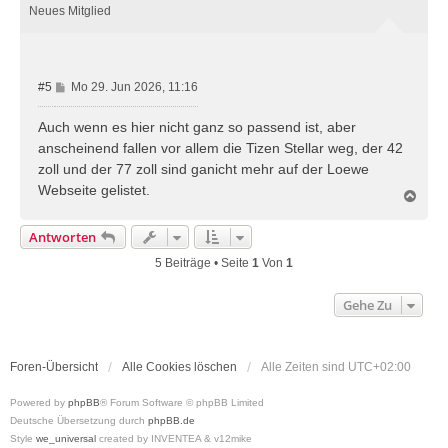
o
Neues Mitglied
b
e
n
B
#5
Mo 29. Jun 2026, 11:16
e
i
Auch wenn es hier nicht ganz so passend ist, aber
t
anscheinend fallen vor allem die Tizen Stellar weg, der 42
r
zoll und der 77 zoll sind ganicht mehr auf der Loewe
a
Webseite gelistet.
g
N
a
c
Antworten
h
o
5 Beiträge • Seite
1
Von
1
b
e
Gehe Zu
n
Foren-Übersicht
Alle Cookies löschen
Alle Zeiten sind
UTC+02:00
Powered by
phpBB
® Forum Software © phpBB Limited
Deutsche Übersetzung durch
phpBB.de
Style
we_universal
created by INVENTEA & v12mike