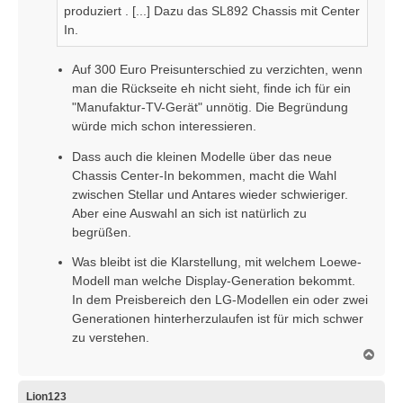
produziert . [...] Dazu das SL892 Chassis mit Center
g
In.
Auf 300 Euro Preisunterschied zu verzichten, wenn
man die Rückseite eh nicht sieht, finde ich für ein
"Manufaktur-TV-Gerät" unnötig. Die Begründung
würde mich schon interessieren.
Dass auch die kleinen Modelle über das neue
Chassis Center-In bekommen, macht die Wahl
zwischen Stellar und Antares wieder schwieriger.
Aber eine Auswahl an sich ist natürlich zu
begrüßen.
Was bleibt ist die Klarstellung, mit welchem Loewe-
Modell man welche Display-Generation bekommt.
In dem Preisbereich den LG-Modellen ein oder zwei
Generationen hinterherzulaufen ist für mich schwer
zu verstehen.
N
a
c
h
Lion123