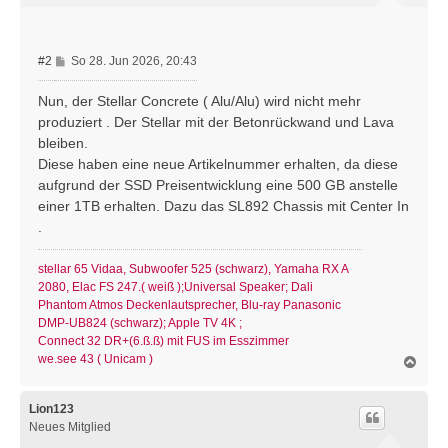
e
n
B
#2
So 28. Jun 2026, 20:43
e
i
Nun, der Stellar Concrete ( Alu/Alu) wird nicht mehr
t
produziert . Der Stellar mit der Betonrückwand und Lava
r
bleiben.
a
Diese haben eine neue Artikelnummer erhalten, da diese
g
aufgrund der SSD Preisentwicklung eine 500 GB anstelle
einer 1TB erhalten. Dazu das SL892 Chassis mit Center In
.
stellar 65 Vidaa, Subwoofer 525 (schwarz), Yamaha RX A
2080, Elac FS 247.( weiß );Universal Speaker; Dali
Phantom Atmos Deckenlautsprecher, Blu-ray Panasonic
DMP-UB824 (schwarz); Apple TV 4K ;
Connect 32 DR+(6.ß.ß) mit FUS im Esszimmer
we.see 43 ( Unicam )
N
a
c
h
Lion123
o
Neues Mitglied
b