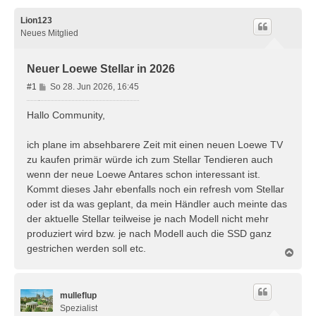
Lion123
Neues Mitglied
Neuer Loewe Stellar in 2026
B
#1
So 28. Jun 2026, 16:45
e
i
Hallo Community,
t
r
ich plane im absehbarere Zeit mit einen neuen Loewe TV
a
zu kaufen primär würde ich zum Stellar Tendieren auch
g
wenn der neue Loewe Antares schon interessant ist.
Kommt dieses Jahr ebenfalls noch ein refresh vom Stellar
oder ist da was geplant, da mein Händler auch meinte das
der aktuelle Stellar teilweise je nach Modell nicht mehr
produziert wird bzw. je nach Modell auch die SSD ganz
gestrichen werden soll etc.
N
a
c
h
mulleflup
o
b
Spezialist