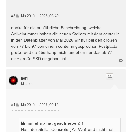
e
n
B
#3
Mo 29. Jun 2026, 08:49
e
i
danke für die ausführliche Beschreibung, welche
t
Artikelnummer haben die neuen Stellars mit dem center in
r
in den Datenblätter von Mai 2026 wir nur bei den großen
a
von 77 bis 97 von einem center in gesprochen.Festplatte
g
große wird da überhaupt nicht angehen nur das ab 77
eine große SSD eingebaut ist.
N
a
c
h
hoffi
o
b
Mitglied
e
n
B
#4
Mo 29. Jun 2026, 09:18
e
i
t
mulleflup
hat geschrieben:
↑
r
Nun, der Stellar Concrete ( Alu/Alu) wird nicht mehr
a