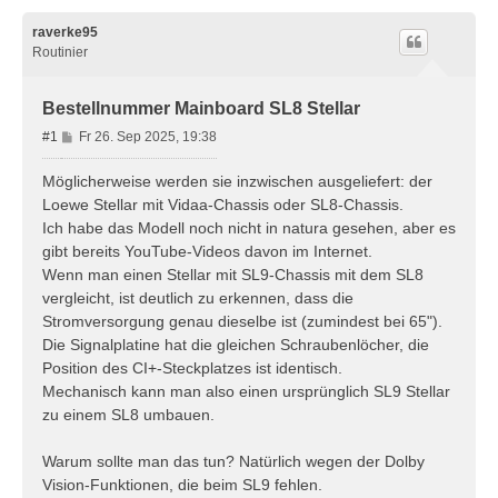
raverke95
Routinier
Bestellnummer Mainboard SL8 Stellar
B
#1
Fr 26. Sep 2025, 19:38
e
i
Möglicherweise werden sie inzwischen ausgeliefert: der
t
Loewe Stellar mit Vidaa-Chassis oder SL8-Chassis.
r
Ich habe das Modell noch nicht in natura gesehen, aber es
a
gibt bereits YouTube-Videos davon im Internet.
g
Wenn man einen Stellar mit SL9-Chassis mit dem SL8
vergleicht, ist deutlich zu erkennen, dass die
Stromversorgung genau dieselbe ist (zumindest bei 65").
Die Signalplatine hat die gleichen Schraubenlöcher, die
Position des CI+-Steckplatzes ist identisch.
Mechanisch kann man also einen ursprünglich SL9 Stellar
zu einem SL8 umbauen.
Warum sollte man das tun? Natürlich wegen der Dolby
Vision-Funktionen, die beim SL9 fehlen.