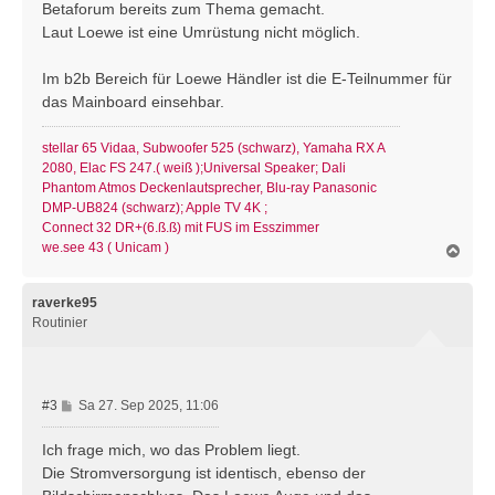
Betaforum bereits zum Thema gemacht.
r
Laut Loewe ist eine Umrüstung nicht möglich.
a
g
Im b2b Bereich für Loewe Händler ist die E-Teilnummer für
das Mainboard einsehbar.
stellar 65 Vidaa, Subwoofer 525 (schwarz), Yamaha RX A
2080, Elac FS 247.( weiß );Universal Speaker; Dali
Phantom Atmos Deckenlautsprecher, Blu-ray Panasonic
DMP-UB824 (schwarz); Apple TV 4K ;
Connect 32 DR+(6.ß.ß) mit FUS im Esszimmer
we.see 43 ( Unicam )
N
a
c
h
raverke95
o
Routinier
b
e
n
B
#3
Sa 27. Sep 2025, 11:06
e
i
Ich frage mich, wo das Problem liegt.
t
Die Stromversorgung ist identisch, ebenso der
r