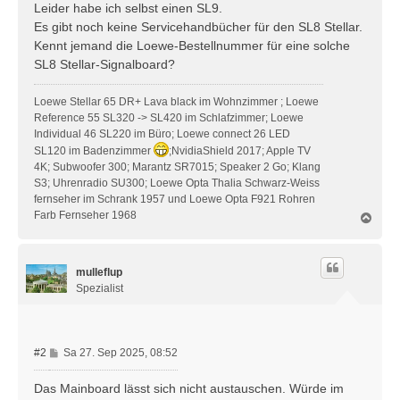
Leider habe ich selbst einen SL9.
Es gibt noch keine Servicehandbücher für den SL8 Stellar.
Kennt jemand die Loewe-Bestellnummer für eine solche
SL8 Stellar-Signalboard?
Loewe Stellar 65 DR+ Lava black im Wohnzimmer ; Loewe
Reference 55 SL320 -> SL420 im Schlafzimmer; Loewe
Individual 46 SL220 im Büro; Loewe connect 26 LED
SL120 im Badenzimmer
;NvidiaShield 2017; Apple TV
4K; Subwoofer 300; Marantz SR7015; Speaker 2 Go; Klang
S3; Uhrenradio SU300; Loewe Opta Thalia Schwarz-Weiss
fernseher im Schrank 1957 und Loewe Opta F921 Rohren
Farb Fernseher 1968
N
a
c
h
mulleflup
o
b
Spezialist
e
n
B
#2
Sa 27. Sep 2025, 08:52
e
i
Das Mainboard lässt sich nicht austauschen. Würde im
t