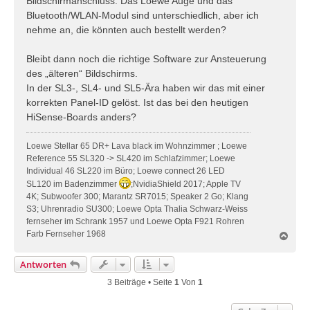
Bildschirmanschluss. Das Loewe Auge und das
a
Bluetooth/WLAN-Modul sind unterschiedlich, aber ich
g
nehme an, die könnten auch bestellt werden?
Bleibt dann noch die richtige Software zur Ansteuerung
des „älteren“ Bildschirms.
In der SL3-, SL4- und SL5-Ära haben wir das mit einer
korrekten Panel-ID gelöst. Ist das bei den heutigen
HiSense-Boards anders?
Loewe Stellar 65 DR+ Lava black im Wohnzimmer ; Loewe
Reference 55 SL320 -> SL420 im Schlafzimmer; Loewe
Individual 46 SL220 im Büro; Loewe connect 26 LED
SL120 im Badenzimmer
;NvidiaShield 2017; Apple TV
4K; Subwoofer 300; Marantz SR7015; Speaker 2 Go; Klang
S3; Uhrenradio SU300; Loewe Opta Thalia Schwarz-Weiss
fernseher im Schrank 1957 und Loewe Opta F921 Rohren
Farb Fernseher 1968
N
a
c
Antworten
h
o
3 Beiträge • Seite
1
Von
1
b
e