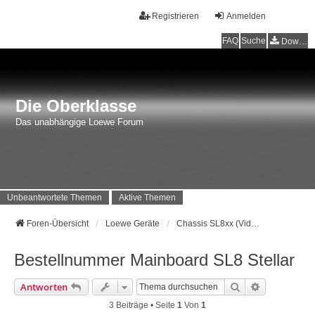
Registrieren
Anmelden
FAQ
Suche
Downloads
Die Oberklasse
Das unabhängige Loewe Forum
Unbeantwortete Themen
Aktive Themen
Foren-Übersicht
Loewe Geräte
Chassis SL8xx (Vidaa) Baujahr 2024 - …
Bestellnummer Mainboard SL8 Stellar
Suche
Erweiterte 
Antworten
3 Beiträge • Seite
1
Von
1