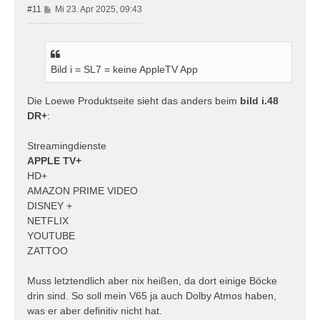
B
#11
Mi 23. Apr 2025, 09:43
e
i
t
r
Bild i = SL7 = keine AppleTV App
a
g
Die Loewe Produktseite sieht das anders beim
bild i.48
DR+
:
Streamingdienste
APPLE TV+
HD+
AMAZON PRIME VIDEO
DISNEY +
NETFLIX
YOUTUBE
ZATTOO
Muss letztendlich aber nix heißen, da dort einige Böcke
drin sind. So soll mein V65 ja auch Dolby Atmos haben,
was er aber definitiv nicht hat.