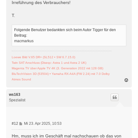
Irreführung des Verbrauchers!
T.
Folgende Benutzer bedankten sich beim Autor
Tigger
für den
Beitrag:
macmarkus
Loewe Bild V.65 DR+ (SL512 • SW 6.7.15.0)
Twin SAT Anschluss (Diseqc: Astra 1 und Astra 2 UK)
Magenta TV über Apple TV 4K (3. Generation 2022 mit 128 GB)
BluTechVision 3D (53504) • Yamaha RX-A4A (FW 2.24) mit 7.0 Dolby
N
Atmos Sound
a
c
h
ws163
o
Spezialist
b
e
n
B
#12
Mi 23. Apr 2025, 10:53
e
i
Hm, muss ich im Geschäft mal nachschauen ob das von