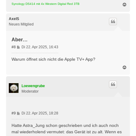
N
Synology DS414 mit 4x Western Digital Red 3TB
a
c
h
AxelS
o
Neues Mitglied
b
e
n
Aber…
B
#8
Di 22. Apr 2025, 16:43
e
i
Warum öffnet sich nicht die Apple TV+ App?
t
N
r
a
a
c
g
h
Loewengrube
o
b
Moderator
e
n
B
#9
Di 22. Apr 2025, 18:28
e
i
Hatte Astra_Jung schon geschrieben und ich auch noch
t
mal wiederholend vermutet: das Gerät ist zu alt. Wenn es
r