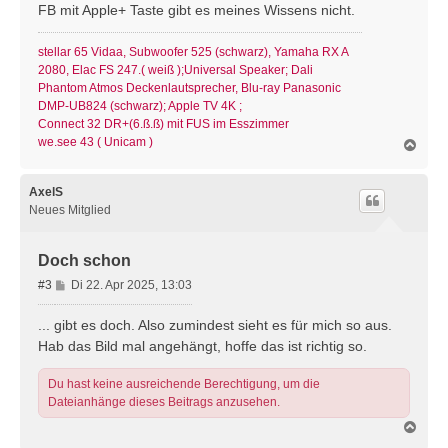
t
FB mit Apple+ Taste gibt es meines Wissens nicht.
r
a
stellar 65 Vidaa, Subwoofer 525 (schwarz), Yamaha RX A
g
2080, Elac FS 247.( weiß );Universal Speaker; Dali
Phantom Atmos Deckenlautsprecher, Blu-ray Panasonic
DMP-UB824 (schwarz); Apple TV 4K ;
Connect 32 DR+(6.ß.ß) mit FUS im Esszimmer
we.see 43 ( Unicam )
N
a
c
h
AxelS
o
Neues Mitglied
b
e
n
Doch schon
B
#3
Di 22. Apr 2025, 13:03
e
i
... gibt es doch. Also zumindest sieht es für mich so aus.
t
Hab das Bild mal angehängt, hoffe das ist richtig so.
r
a
Du hast keine ausreichende Berechtigung, um die
g
Dateianhänge dieses Beitrags anzusehen.
N
a