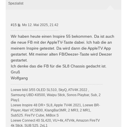
o
Spezialist
b
e
n
B
#15
Mo 12. Mai 2025, 21:42
e
i
Wir haben heute einen Inspire 55 bekommen. Da ist auch
t
die neue FB mit der AppleTV-Taste dabei. Ich hab die an
r
meinem Inspire getestet. Da wird dann die AppleTV App
a
gestartet. Mit meiner alten FB/Deezer-Taste wird Deezer
g
gestartet.
Ich denke das die FB für die SL8 Chassis gedacht ist.
Gruß
Wolfgang
Loewe bild 3/55 OLED SL510, SkyQ, ATV4K 2022 ,
Samsung UBD-K8500, Waipu Stick, Sonos Playbar, Sub, 2
Play1
Loewe Inspire 48 DR+ SL8, Apple TV4K 2021, Loewe BR-
Player, Atari VCS800, KlangBar3MR, 2 MR3, 2 MR1,
Sub525. FireTV Cube, MiBox S
Loewe Connect 40 SL420, VU+4k, ATV4k, Amazon FireTV
4k Stick, SUB 525, 2xL1