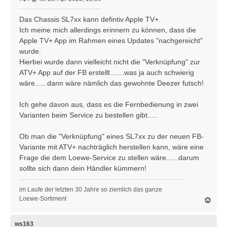
e
i
Das Chassis SL7xx kann defintiv Apple TV+.
t
Ich meine mich allerdings erinnern zu können, dass die
r
Apple TV+ App im Rahmen eines Updates "nachgereicht"
a
wurde.
g
Hierbei wurde dann vielleicht nicht die "Verknüpfung" zur
ATV+ App auf der FB erstellt.......was ja auch schwierig
wäre......dann wäre nämlich das gewohnte Deezer futsch!
Ich gehe davon aus, dass es die Fernbedienung in zwei
Varianten beim Service zu bestellen gibt.....
Ob man die "Verknüpfung" eines SL7xx zu der neuen FB-
Variante mit ATV+ nachträglich herstellen kann, wäre eine
Frage die dem Loewe-Service zu stellen wäre......darum
sollte sich dann dein Händler kümmern!
im Laufe der letzten 30 Jahre so ziemlich das ganze
Loewe-Sortiment
N
a
c
h
ws163