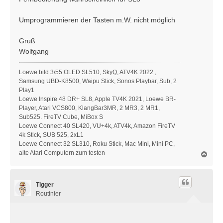
a
g
Umprogrammieren der Tasten m.W. nicht möglich
Gruß
Wolfgang
Loewe bild 3/55 OLED SL510, SkyQ, ATV4K 2022 ,
Samsung UBD-K8500, Waipu Stick, Sonos Playbar, Sub, 2
Play1
Loewe Inspire 48 DR+ SL8, Apple TV4K 2021, Loewe BR-
Player, Atari VCS800, KlangBar3MR, 2 MR3, 2 MR1,
Sub525. FireTV Cube, MiBox S
Loewe Connect 40 SL420, VU+4k, ATV4k, Amazon FireTV
4k Stick, SUB 525, 2xL1
Loewe Connect 32 SL310, Roku Stick, Mac Mini, Mini PC,
alte Atari Computern zum testen
N
a
c
h
Tigger
o
b
Routinier
e
n