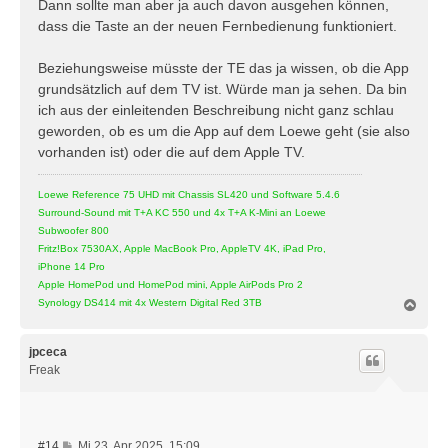
i
Dann sollte man aber ja auch davon ausgehen können,
t
dass die Taste an der neuen Fernbedienung funktioniert.
r
a
Beziehungsweise müsste der TE das ja wissen, ob die App
g
grundsätzlich auf dem TV ist. Würde man ja sehen. Da bin
ich aus der einleitenden Beschreibung nicht ganz schlau
geworden, ob es um die App auf dem Loewe geht (sie also
vorhanden ist) oder die auf dem Apple TV.
Loewe Reference 75 UHD mit Chassis SL420 und Software 5.4.6
Surround-Sound mit T+A KC 550 und 4x T+A K-Mini an Loewe
Subwoofer 800
Fritz!Box 7530AX, Apple MacBook Pro, AppleTV 4K, iPad Pro,
iPhone 14 Pro
Apple HomePod und HomePod mini, Apple AirPods Pro 2
N
Synology DS414 mit 4x Western Digital Red 3TB
a
c
h
jpceca
o
Freak
b
e
n
B
#14
Mi 23. Apr 2025, 15:09