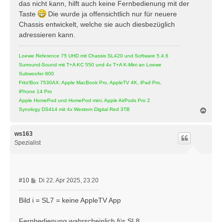
das nicht kann, hilft auch keine Fernbedienung mit der
a
Taste
Die wurde ja offensichtlich nur für neuere
g
Chassis entwickelt, welche sie auch diesbezüglich
adressieren kann.
Loewe Reference 75 UHD mit Chassis SL420 und Software 5.4.6
Surround-Sound mit T+A KC 550 und 4x T+A K-Mini an Loewe
Subwoofer 800
Fritz!Box 7530AX, Apple MacBook Pro, AppleTV 4K, iPad Pro,
iPhone 14 Pro
Apple HomePod und HomePod mini, Apple AirPods Pro 2
N
Synology DS414 mit 4x Western Digital Red 3TB
a
c
h
ws163
o
Spezialist
b
e
n
B
#10
Di 22. Apr 2025, 23:20
e
i
Bild i = SL7 = keine AppleTV App
t
r
Fernbedienung wahrscheinlich für SL8