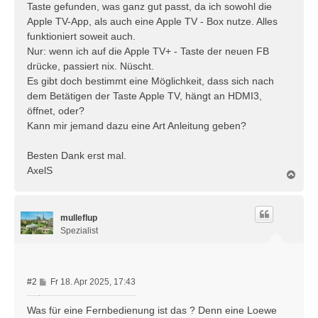
Taste gefunden, was ganz gut passt, da ich sowohl die
Apple TV-App, als auch eine Apple TV - Box nutze. Alles
funktioniert soweit auch.
Nur: wenn ich auf die Apple TV+ - Taste der neuen FB
drücke, passiert nix. Nüscht.
Es gibt doch bestimmt eine Möglichkeit, dass sich nach
dem Betätigen der Taste Apple TV, hängt an HDMI3,
öffnet, oder?
Kann mir jemand dazu eine Art Anleitung geben?
Besten Dank erst mal.
AxelS
N
a
c
h
mulleflup
o
b
Spezialist
e
n
B
#2
Fr 18. Apr 2025, 17:43
e
i
Was für eine Fernbedienung ist das ? Denn eine Loewe