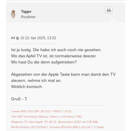
c
h
Tigger
o
b
Routinier
e
n
B
#4
Di 22. Apr 2025, 13:22
e
i
Ist ja lustig. Die habe ich auch noch nie gesehen.
t
Wo das Apfel TV ist, ist normalerweise deezer.
r
Wo hast Du die denn aufgetrieben?
a
g
Abgesehen von der Apple Taste kann man damit den TV
steuern, nehme ich mal an.
Wirklich komisch.
Gruß - T.
Loewe Bild V.65 DR+ (SL512 • SW 6.7.15.0)
Twin SAT Anschluss (Diseqc: Astra 1 und Astra 2 UK)
Magenta TV über Apple TV 4K (3. Generation 2022 mit 128 GB)
BluTechVision 3D (53504) • Yamaha RX-A4A (FW 2.24) mit 7.0 Dolby