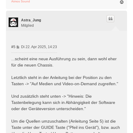
N
Atmos Sound
a
c
h
Astra_Jung
o
b
Mitglied
e
n
B
#5
Di 22. Apr 2025, 14:23
e
i
...scheint eine neue Ausführung zu sein, dann wohl eher
t
für die neuen Chassis.
r
a
Letztlich steht in der Anleitung bei der Position zu den
g
Tasten -> "Auf Medien und Video-on-Demand zugreifen."
Und zusätzlich steht unten -> "Hinweis: Die
Tastenbelegung kann sich in Abhängigkeit der Software
oder der Geräteversion unterscheiden."
Um die Quellen umzuschalten (Anleitung Seite 5) ist die
Taste unter der GUIDE Taste ("Pfeil ins Gerät"), bzw. auch