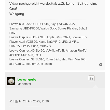
t
Vidaa nachgereicht wurde.Hab z.Zt. keinen SL7 daheim.
r
Gruß
a
Wolfgang
g
Loewe bild 3/55 OLED SL510, SkyQ, ATV4K 2022 ,
Samsung UBD-K8500, Waipu Stick, Sonos Playbar, Sub, 2
Play1
Loewe Inspire 48 DR+ SL8, Apple TV4K 2021, Loewe BR-
Player, Atari VCS800, KlangBar3MR, 2 MR3, 2 MR1,
Sub525. FireTV Cube, MiBox S
Loewe Connect 40 SL420, VU+4k, ATV4k, Amazon FireTV
4k Stick, SUB 525, 2xL1
Loewe Connect 32 SL310, Roku Stick, Mac Mini, Mini PC,
alte Atari Computern zum testen
N
a
c
h
Loewengrube
o
b
Moderator
e
n
B
#13
Mi 23. Apr 2025, 11:20
e