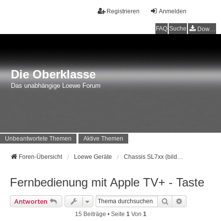
Registrieren
Anmelden
FAQ
Suche
Downloads
Die Oberklasse
Das unabhängige Loewe Forum
Unbeantwortete Themen
Aktive Themen
Foren-Übersicht
Loewe Geräte
Chassis SL7xx (bild i) Baujahr 2021 - ...
Fernbedienung mit Apple TV+ - Taste
Suche
Erweiterte 
Antworten
15 Beiträge • Seite
1
Von
1