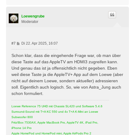
a
c
h
Loewengrube
o
b
Moderator
e
n
B
#7
Di 22. Apr 2025, 16:07
e
i
Schon klar, dass die eingehende Frage war, ob man über
t
diese Taste auf das AppleTV am HDMI3 zugreifen kann.
r
Und genau das ist ja offensichtlich nicht gegeben. Eben
a
weil diese Taste ja die AppleTV+ App auf dem Loewe (aber
g
nicht auf deinem Loewe, sondern aktueller) adressieren
soll. Eigentlich auch logisch. So, wie von Astra_Jung auch
schon formuliert.
Loewe Reference 75 UHD mit Chassis SL420 und Software 5.4.6
Surround-Sound mit T+A KC 550 und 4x T+A K-Mini an Loewe
Subwoofer 800
Fritz!Box 7530AX, Apple MacBook Pro, AppleTV 4K, iPad Pro,
iPhone 14 Pro
Apple HomePod und HomePod mini, Apple AirPods Pro 2