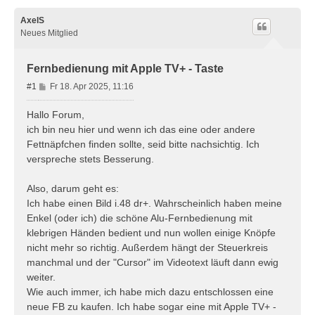
AxelS
Neues Mitglied
Fernbedienung mit Apple TV+ - Taste
B
#1
Fr 18. Apr 2025, 11:16
e
i
Hallo Forum,
t
ich bin neu hier und wenn ich das eine oder andere
r
Fettnäpfchen finden sollte, seid bitte nachsichtig. Ich
a
verspreche stets Besserung.
g
Also, darum geht es:
Ich habe einen Bild i.48 dr+. Wahrscheinlich haben meine
Enkel (oder ich) die schöne Alu-Fernbedienung mit
klebrigen Händen bedient und nun wollen einige Knöpfe
nicht mehr so richtig. Außerdem hängt der Steuerkreis
manchmal und der "Cursor" im Videotext läuft dann ewig
weiter.
Wie auch immer, ich habe mich dazu entschlossen eine
neue FB zu kaufen. Ich habe sogar eine mit Apple TV+ -