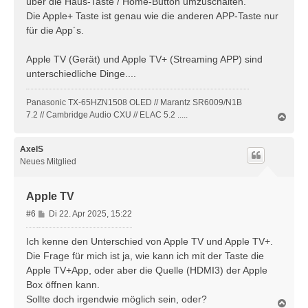
über die Haus-Taste / Home-Button umzuschalten.
Die Apple+ Taste ist genau wie die anderen APP-Taste nur
für die App´s.
Apple TV (Gerät) und Apple TV+ (Streaming APP) sind
unterschiedliche Dinge....
Panasonic TX-65HZN1508 OLED // Marantz SR6009/N1B
7.2 // Cambridge Audio CXU // ELAC 5.2 .....
N
a
c
h
AxelS
o
Neues Mitglied
b
e
n
Apple TV
B
#6
Di 22. Apr 2025, 15:22
e
i
Ich kenne den Unterschied von Apple TV und Apple TV+.
t
Die Frage für mich ist ja, wie kann ich mit der Taste die
r
Apple TV+App, oder aber die Quelle (HDMI3) der Apple
a
Box öffnen kann.
g
Sollte doch irgendwie möglich sein, oder?
N