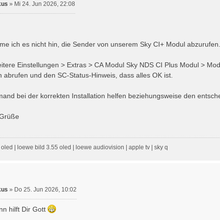
kus
»
Mi 24. Jun 2026, 22:08
e ich es nicht hin, die Sender von unserem Sky CI+ Modul abzurufen
tere Einstellungen > Extras > CA Modul Sky NDS CI Plus Modul > Mod
abrufen und den SC-Status-Hinweis, dass alles OK ist.
emand bei der korrekten Installation helfen beziehungsweise den ents
 Grüße
oled | loewe bild 3.55 oled | loewe audiovision | apple tv | sky q
kus
»
Do 25. Jun 2026, 10:02
nn hilft Dir Gott