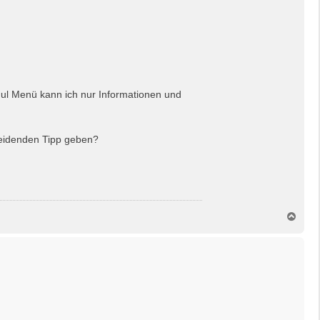
.
ul Menü kann ich nur Informationen und
cheidenden Tipp geben?
N
a
c
h
o
b
e
n