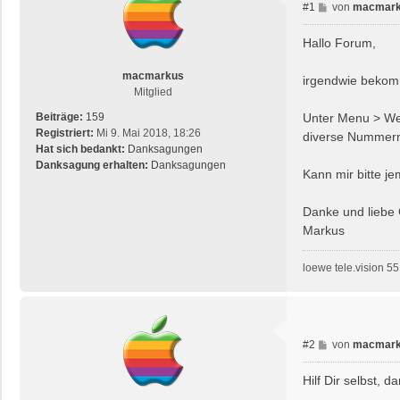
B
#1
von
macmar
e
i
Hallo Forum,
t
r
macmarkus
irgendwie bekomm
a
Mitglied
g
Unter Menu > Wei
Beiträge:
159
Registriert:
Mi 9. Mai 2018, 18:26
diverse Nummern 
Hat sich bedankt:
Danksagungen
Danksagung erhalten:
Danksagungen
Kann mir bitte j
Danke und liebe
Markus
loewe tele.vision 55 
B
#2
von
macmar
e
i
Hilf Dir selbst, da
t