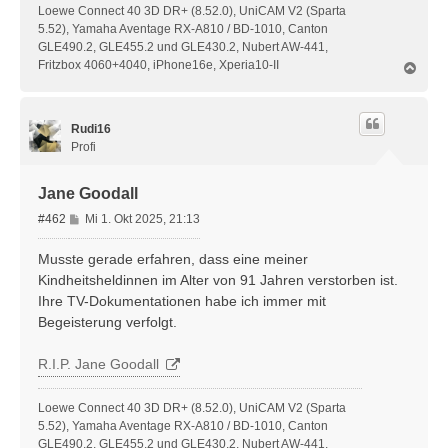
Loewe Connect 40 3D DR+ (8.52.0), UniCAM V2 (Sparta
5.52), Yamaha Aventage RX-A810 / BD-1010, Canton
GLE490.2, GLE455.2 und GLE430.2, Nubert AW-441,
Fritzbox 4060+4040, iPhone16e, Xperia10-II
N
a
c
h
Rudi16
o
b
Profi
e
n
Jane Goodall
B
#462
Mi 1. Okt 2025, 21:13
e
i
Musste gerade erfahren, dass eine meiner
t
Kindheitsheldinnen im Alter von 91 Jahren verstorben ist.
r
Ihre TV-Dokumentationen habe ich immer mit
a
Begeisterung verfolgt.
g
R.I.P. Jane Goodall
Loewe Connect 40 3D DR+ (8.52.0), UniCAM V2 (Sparta
5.52), Yamaha Aventage RX-A810 / BD-1010, Canton
GLE490.2, GLE455.2 und GLE430.2, Nubert AW-441,