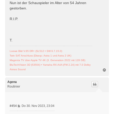
Nun ist der Schauspieler im Alter von 54 Jahren
gestorben.
R.I.P.
T.
Loewe Bild V.65 DR+ (SL512 • SW 6.7.15.0)
Twin SAT Anschluss (Diseqc: Astra 1 und Astra 2 UK)
Magenta TV über Apple TV 4K (3. Generation 2022 mit 128 GB)
BluTechVision 3D (53504) • Yamaha RX-A4A (FW 2.24) mit 7.0 Dolby
N
Atmos Sound
a
c
h
Agena
o
Routinier
b
e
n
B
#454
Do 30. Nov 2023, 23:04
e