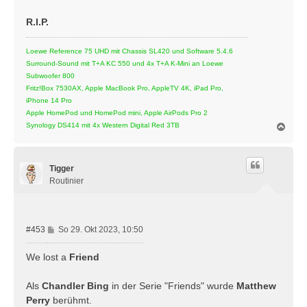
R.I.P.
Loewe Reference 75 UHD mit Chassis SL420 und Software 5.4.6
Surround-Sound mit T+A KC 550 und 4x T+A K-Mini an Loewe
Subwoofer 800
Fritz!Box 7530AX, Apple MacBook Pro, AppleTV 4K, iPad Pro,
iPhone 14 Pro
Apple HomePod und HomePod mini, Apple AirPods Pro 2
N
Synology DS414 mit 4x Western Digital Red 3TB
a
c
h
Tigger
o
b
Routinier
e
n
B
#453
So 29. Okt 2023, 10:50
e
i
We lost a
Friend
t
r
Als
Chandler Bing
in der Serie "Friends" wurde
Matthew
a
Perry
berühmt.
g