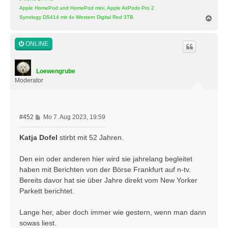
Apple HomePod und HomePod mini, Apple AirPods Pro 2
N
Synology DS414 mit 4x Western Digital Red 3TB
a
c
h
ONLINE
o
b
e
Loewengrube
n
Moderator
B
#452
Mo 7. Aug 2023, 19:59
e
i
Katja Dofel
stirbt mit 52 Jahren.
t
r
Den ein oder anderen hier wird sie jahrelang begleitet
a
haben mit Berichten von der Börse Frankfurt auf n-tv.
g
Bereits davor hat sie über Jahre direkt vom New Yorker
Parkett berichtet.
Lange her, aber doch immer wie gestern, wenn man dann
sowas liest.