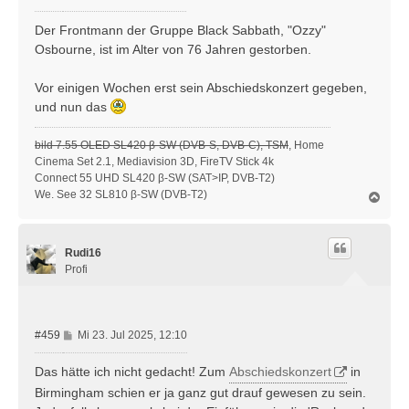
e
i
Der Frontmann der Gruppe Black Sabbath, "Ozzy"
t
Osbourne, ist im Alter von 76 Jahren gestorben.
r
a
Vor einigen Wochen erst sein Abschiedskonzert gegeben,
g
und nun das
bild 7.55 OLED SL420 β-SW (DVB-S, DVB-C), TSM
, Home
Cinema Set 2.1, Mediavision 3D, FireTV Stick 4k
Connect 55 UHD SL420 β-SW (SAT>IP, DVB-T2)
We. See 32 SL810 β-SW (DVB-T2)
N
a
c
h
Rudi16
o
b
Profi
e
n
B
#459
Mi 23. Jul 2025, 12:10
e
i
Das hätte ich nicht gedacht! Zum
Abschiedskonzert
in
t
Birmingham schien er ja ganz gut drauf gewesen zu sein.
r