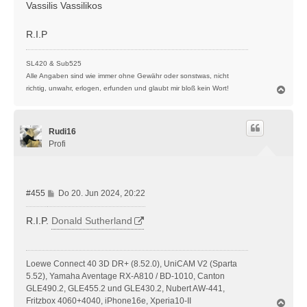
i
Vassilis Vassilikos
t
r
R.I.P
a
g
SL420 & Sub525
Alle Angaben sind wie immer ohne Gewähr oder sonstwas, nicht
N
richtig, unwahr, erlogen, erfunden und glaubt mir bloß kein Wort!
a
c
h
Rudi16
o
b
Profi
e
n
B
#455
Do 20. Jun 2024, 20:22
e
i
R.I.P.
Donald Sutherland
t
r
a
Loewe Connect 40 3D DR+ (8.52.0), UniCAM V2 (Sparta
g
5.52), Yamaha Aventage RX-A810 / BD-1010, Canton
GLE490.2, GLE455.2 und GLE430.2, Nubert AW-441,
Fritzbox 4060+4040, iPhone16e, Xperia10-II
N