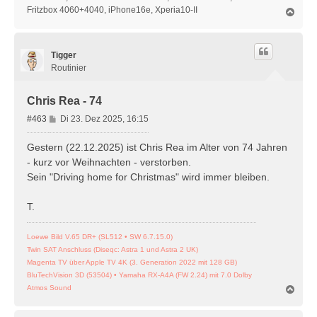
Fritzbox 4060+4040, iPhone16e, Xperia10-II
N
a
c
h
Tigger
o
b
Routinier
e
n
Chris Rea - 74
B
#463
Di 23. Dez 2025, 16:15
e
i
Gestern (22.12.2025) ist Chris Rea im Alter von 74 Jahren
t
- kurz vor Weihnachten - verstorben.
r
Sein "Driving home for Christmas" wird immer bleiben.
a
g
T.
Loewe Bild V.65 DR+ (SL512 • SW 6.7.15.0)
Twin SAT Anschluss (Diseqc: Astra 1 und Astra 2 UK)
Magenta TV über Apple TV 4K (3. Generation 2022 mit 128 GB)
BluTechVision 3D (53504) • Yamaha RX-A4A (FW 2.24) mit 7.0 Dolby
N
Atmos Sound
a
c