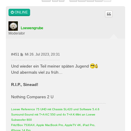
ONLINE
Loewengrube
Moderator
B
#451
Mi 26. Jul 2023, 20:31
e
i
Und wieder ein Teil meiner späten Jugend
t
Und abermals viel zu früh…
r
a
R.I.P., Sinead!
g
Nothing Compares 2 U
Loewe Reference 75 UHD mit Chassis SL420 und Software 5.4.6
Surround-Sound mit T+A KC 550 und 4x T+A K-Mini an Loewe
Subwoofer 800
Fritz!Box 7530AX, Apple MacBook Pro, AppleTV 4K, iPad Pro,
iPhone 14 Pro