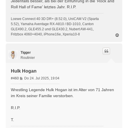
Jedenfalls besser, als bei der Einführung in die 'Rock and
a
Roll Hall of Fame' letztes Jahr. R.I.P.
g
Loewe Connect 40 3D DR+ (8.52.0), UniCAM V2 (Sparta
5.52), Yamaha Aventage RX-A810 / BD-1010, Canton
GLE490.2, GLE455.2 und GLE430.2, Nubert AW-441,
Fritzbox 4060+4040, iPhone16e, Xperia10-II
N
a
c
h
Tigger
o
b
Routinier
e
n
Hulk Hogan
B
#460
Do 24. Jul 2025, 19:04
e
i
Wrestling Legende Hulk Hogan ist im Alter von 71 Jahren
t
im Kreis seiner Familie verstorben.
r
a
R.I.P.
g
T.