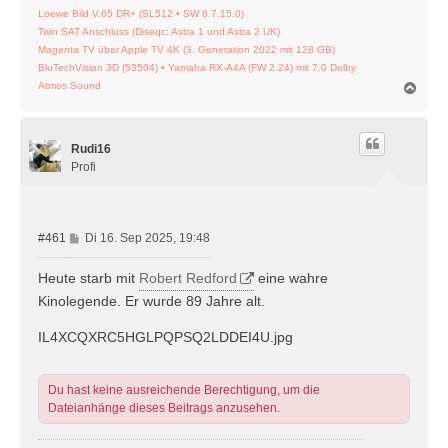
Loewe Bild V.65 DR+ (SL512 • SW 6.7.15.0)
Twin SAT Anschluss (Diseqc: Astra 1 und Astra 2 UK)
Magenta TV über Apple TV 4K (3. Generation 2022 mit 128 GB)
BluTechVision 3D (53504) • Yamaha RX-A4A (FW 2.24) mit 7.0 Dolby
N
Atmos Sound
a
c
h
Rudi16
o
b
Profi
e
n
B
#461
Di 16. Sep 2025, 19:48
e
i
Heute starb mit
Robert Redford
eine wahre
t
Kinolegende. Er wurde 89 Jahre alt.
r
a
IL4XCQXRC5HGLPQPSQ2LDDEI4U.jpg
g
Du hast keine ausreichende Berechtigung, um die
Dateianhänge dieses Beitrags anzusehen.