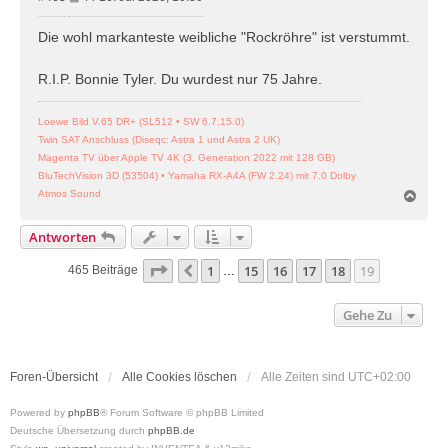
e
i
Die wohl markanteste weibliche "Rockröhre" ist verstummt.
t
r
R.I.P. Bonnie Tyler. Du wurdest nur 75 Jahre.
a
g
Loewe Bild V.65 DR+ (SL512 • SW 6.7.15.0)
Twin SAT Anschluss (Diseqc: Astra 1 und Astra 2 UK)
Magenta TV über Apple TV 4K (3. Generation 2022 mit 128 GB)
BluTechVision 3D (53504) • Yamaha RX-A4A (FW 2.24) mit 7.0 Dolby
N
Atmos Sound
a
c
Antworten
h
o
Seite
19
Von
19
1
15
16
17
18
19
Vorherige
465 Beiträge
…
b
e
n
Gehe Zu
Foren-Übersicht
Alle Cookies löschen
Alle Zeiten sind
UTC+02:00
Powered by
phpBB
® Forum Software © phpBB Limited
Deutsche Übersetzung durch
phpBB.de