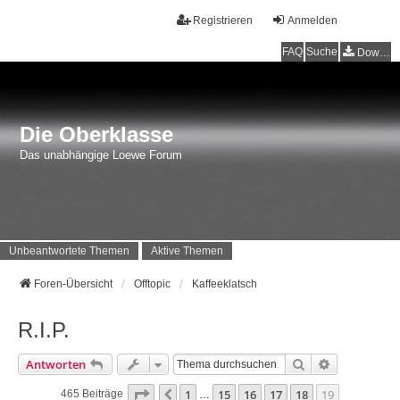
Registrieren
Anmelden
FAQ
Suche
Downloads
Die Oberklasse
Das unabhängige Loewe Forum
Unbeantwortete Themen
Aktive Themen
Foren-Übersicht
Offtopic
Kaffeeklatsch
R.I.P.
Suche
Erweiterte 
Antworten
Seite
19
Von
19
1
15
16
17
18
19
Vorherige
465 Beiträge
…