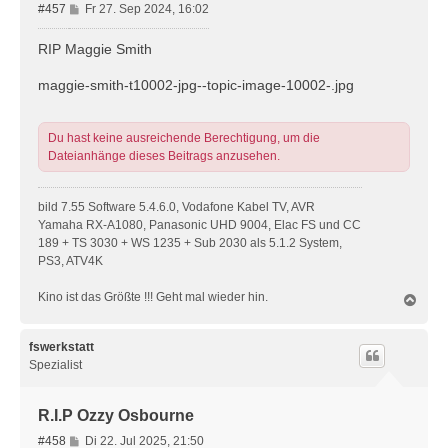
B
#457
Fr 27. Sep 2024, 16:02
e
i
RIP Maggie Smith
t
r
maggie-smith-t10002-jpg--topic-image-10002-.jpg
a
g
Du hast keine ausreichende Berechtigung, um die
Dateianhänge dieses Beitrags anzusehen.
bild 7.55 Software 5.4.6.0, Vodafone Kabel TV, AVR
Yamaha RX-A1080, Panasonic UHD 9004, Elac FS und CC
189 + TS 3030 + WS 1235 + Sub 2030 als 5.1.2 System,
PS3, ATV4K
Kino ist das Größte !!! Geht mal wieder hin.
N
a
c
h
fswerkstatt
o
Spezialist
b
e
n
R.I.P Ozzy Osbourne
B
#458
Di 22. Jul 2025, 21:50