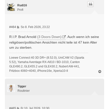
h
Rudi16
o
b
Profi
e
n
B
#464
So 8. Feb 2026, 23:22
e
i
R.I.P. Brad Arnold
(3 Doors Down)
. Auch wenn ich seine
t
religiösen/politischen Ansichten nicht teile ist 47 kein Alter
r
um zu sterben.
a
g
Loewe Connect 40 3D DR+ (8.52.0), UniCAM V2 (Sparta
5.52), Yamaha Aventage RX-A810 / BD-1010, Canton
GLE490.2, GLE455.2 und GLE430.2, Nubert AW-441,
Fritzbox 4060+4040, iPhone16e, Xperia10-II
N
a
c
h
Tigger
o
b
Routinier
e
n
B
#465
Fr 10. Jul 2026, 10:30