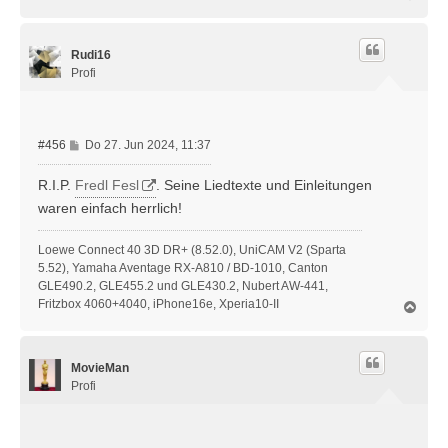
a
c
h
Rudi16
o
b
Profi
e
n
B
#456
Do 27. Jun 2024, 11:37
e
i
R.I.P.
Fredl Fesl
. Seine Liedtexte und Einleitungen
t
waren einfach herrlich!
r
a
Loewe Connect 40 3D DR+ (8.52.0), UniCAM V2 (Sparta
g
5.52), Yamaha Aventage RX-A810 / BD-1010, Canton
GLE490.2, GLE455.2 und GLE430.2, Nubert AW-441,
Fritzbox 4060+4040, iPhone16e, Xperia10-II
N
a
c
h
MovieMan
o
b
Profi
e
n