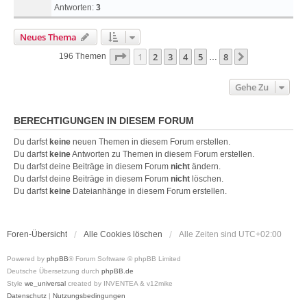
Antworten:
3
Neues Thema
Seite
1
Von
8
1
2
3
4
5
8
Nächste
196 Themen
…
Gehe Zu
BERECHTIGUNGEN IN DIESEM FORUM
Du darfst
keine
neuen Themen in diesem Forum erstellen.
Du darfst
keine
Antworten zu Themen in diesem Forum erstellen.
Du darfst deine Beiträge in diesem Forum
nicht
ändern.
Du darfst deine Beiträge in diesem Forum
nicht
löschen.
Du darfst
keine
Dateianhänge in diesem Forum erstellen.
Foren-Übersicht
Alle Cookies löschen
Alle Zeiten sind
UTC+02:00
Powered by
phpBB
® Forum Software © phpBB Limited
Deutsche Übersetzung durch
phpBB.de
Style
we_universal
created by INVENTEA & v12mike
Datenschutz
|
Nutzungsbedingungen