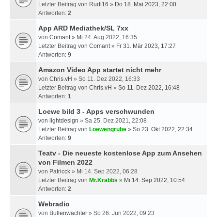
Letzter Beitrag von
Rudi16
»
Do 18. Mai 2023, 22:00
Antworten:
2
App ARD Mediathek/SL 7xx
von
Comant
» Mi 24. Aug 2022, 16:35
Letzter Beitrag von
Comant
»
Fr 31. Mär 2023, 17:27
Antworten:
9
Amazon Video App startet nicht mehr
von
Chris.vH
» So 11. Dez 2022, 16:33
Letzter Beitrag von
Chris.vH
»
So 11. Dez 2022, 16:48
Antworten:
1
Loewe bild 3 - Apps verschwunden
von
lightdesign
» Sa 25. Dez 2021, 22:08
Letzter Beitrag von
Loewengrube
»
So 23. Okt 2022, 22:34
Antworten:
9
Teatv - Die neueste kostenlose App zum Ansehen
von Filmen 2022
von
Patricck
» Mi 14. Sep 2022, 06:28
Letzter Beitrag von
Mr.Krabbs
»
Mi 14. Sep 2022, 10:54
Antworten:
2
Webradio
von
Bullenwächter
» So 26. Jun 2022, 09:23