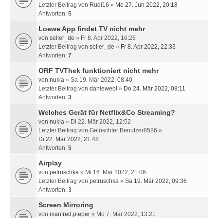
Letzter Beitrag von
Rudi16
»
Mo 27. Jun 2022, 20:18
Antworten:
5
Loewe App findet TV nicht mehr
von
seller_de
» Fr 8. Apr 2022, 16:26
Letzter Beitrag von
seller_de
»
Fr 8. Apr 2022, 22:33
Antworten:
7
ORF TVThek funktioniert nicht mehr
von
nukia
» Sa 19. Mär 2022, 08:40
Letzter Beitrag von
danieweol
»
Do 24. Mär 2022, 08:11
Antworten:
3
Welches Gerät für Netflix&Co Streaming?
von
nukia
» Di 22. Mär 2022, 12:52
Letzter Beitrag von
Gelöschter Benutzer8586
»
Di 22. Mär 2022, 21:48
Antworten:
5
Airplay
von
petruschka
» Mi 16. Mär 2022, 21:06
Letzter Beitrag von
petruschka
»
Sa 19. Mär 2022, 09:36
Antworten:
3
Screen Mirroring
von
manfred.pieper
» Mo 7. Mär 2022, 13:21