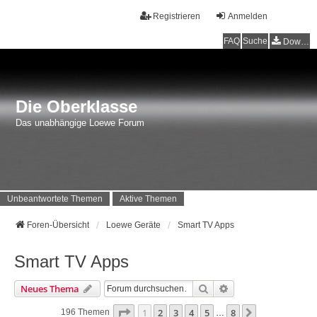
Registrieren
Anmelden
FAQ
Suche
Downloads
Die Oberklasse
Das unabhängige Loewe Forum
Unbeantwortete Themen
Aktive Themen
Foren-Übersicht
Loewe Geräte
Smart TV Apps
Smart TV Apps
Suche
Erweiterte Suche
Neues Thema
Seite
1
Von
8
1
2
3
4
5
8
Nächste
196 Themen
…