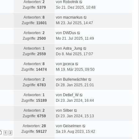
Antworten:
2
von
Robotnik
Zugriffe:
5379
So 21. Dez 2025, 10:48
Antworten:
8
von
macmarkus
Zugriffe:
11601
Mi 23. Jul 2025, 14:47
Antworten:
2
von
DWDus
Zugriffe:
2500
Mo 21. Jul 2025, 11:49
Antworten:
1
von
Astra_Jung
Zugriffe:
2559
Do 8. Mai 2025, 17:07
Antworten:
8
von
jpceca
Zugriffe:
14474
Mi 19. Mär 2025, 09:50
Antworten:
2
von
Bullenwächter
Zugriffe:
6783
Di 28. Jan 2025, 21:01
Antworten:
1
von
Detlef_W
Zugriffe:
15189
Di 23. Jan 2024, 16:44
Antworten:
2
von
Silber
Zugriffe:
6759
Di 23. Jan 2024, 15:13
Antworten:
28
von
Geiselmen
Zugriffe:
59127
Sa 19. Aug 2023, 15:42
1
2