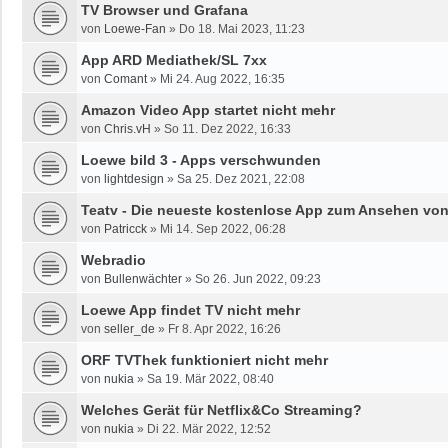
TV Browser und Grafana
von
Loewe-Fan
»
Do 18. Mai 2023, 11:23
App ARD Mediathek/SL 7xx
von
Comant
»
Mi 24. Aug 2022, 16:35
Amazon Video App startet nicht mehr
von
Chris.vH
»
So 11. Dez 2022, 16:33
Loewe bild 3 - Apps verschwunden
von
lightdesign
»
Sa 25. Dez 2021, 22:08
Teatv - Die neueste kostenlose App zum Ansehen von
von
Patricck
»
Mi 14. Sep 2022, 06:28
Webradio
von
Bullenwächter
»
So 26. Jun 2022, 09:23
Loewe App findet TV nicht mehr
von
seller_de
»
Fr 8. Apr 2022, 16:26
ORF TVThek funktioniert nicht mehr
von
nukia
»
Sa 19. Mär 2022, 08:40
Welches Gerät für Netflix&Co Streaming?
von
nukia
»
Di 22. Mär 2022, 12:52