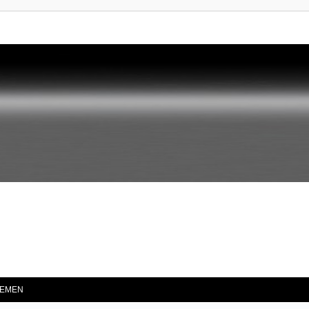
he
EMEN