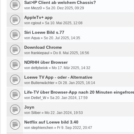
Sat>IP Client ab welchem Chassis?
von
Mezz0
»
Sa 20. Dez 2025, 09:29
AppleTv+ app
von
cgiout
»
Sa 10. Mai 2025, 12:08
Siri Loewe Bild s.77
von
Aqua
»
So 20. Jul 2025, 14:35
Download Chrome
von
frankiepaul
»
Do 8. Mai 2025, 16:56
NDRHH über Browser
von
dettybeiok
»
Mo 17. Mär 2025, 14:32
Loewe TV App - oder - Alternative
von
Bullenwächter
»
Di 28. Jan 2025, 16:14
Life-TV über Browser-App nach 20 Minuten eingefror
von
Detlef_W
»
Sa 20. Jan 2024, 17:59
Joyn
von
Silber
»
Mo 22. Jan 2024, 19:53
Netflix auf Loewe bild 3.40
von
stephienchen
»
Fr 9. Sep 2022, 20:47