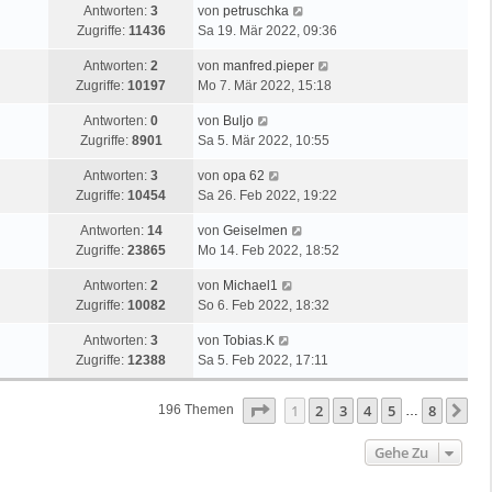
Antworten:
3
von
petruschka
Zugriffe:
11436
Sa 19. Mär 2022, 09:36
Antworten:
2
von
manfred.pieper
Zugriffe:
10197
Mo 7. Mär 2022, 15:18
Antworten:
0
von
Buljo
Zugriffe:
8901
Sa 5. Mär 2022, 10:55
Antworten:
3
von
opa 62
Zugriffe:
10454
Sa 26. Feb 2022, 19:22
Antworten:
14
von
Geiselmen
Zugriffe:
23865
Mo 14. Feb 2022, 18:52
Antworten:
2
von
Michael1
Zugriffe:
10082
So 6. Feb 2022, 18:32
Antworten:
3
von
Tobias.K
Zugriffe:
12388
Sa 5. Feb 2022, 17:11
Seite
1
Von
8
1
2
3
4
5
8
Nä
196 Themen
…
Gehe Zu