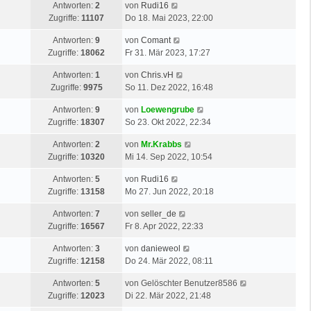
Antworten:
2
von
Rudi16
Zugriffe:
11107
Do 18. Mai 2023, 22:00
Antworten:
9
von
Comant
Zugriffe:
18062
Fr 31. Mär 2023, 17:27
Antworten:
1
von
Chris.vH
Zugriffe:
9975
So 11. Dez 2022, 16:48
Antworten:
9
von
Loewengrube
Zugriffe:
18307
So 23. Okt 2022, 22:34
Antworten:
2
von
Mr.Krabbs
Zugriffe:
10320
Mi 14. Sep 2022, 10:54
Antworten:
5
von
Rudi16
Zugriffe:
13158
Mo 27. Jun 2022, 20:18
Antworten:
7
von
seller_de
Zugriffe:
16567
Fr 8. Apr 2022, 22:33
Antworten:
3
von
danieweol
Zugriffe:
12158
Do 24. Mär 2022, 08:11
Antworten:
5
von
Gelöschter Benutzer8586
Zugriffe:
12023
Di 22. Mär 2022, 21:48