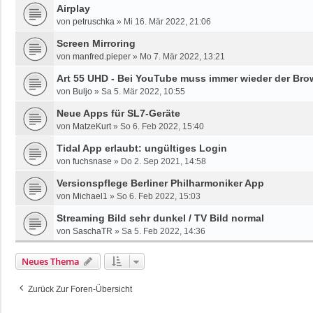
Airplay
von
petruschka
»
Mi 16. Mär 2022, 21:06
Screen Mirroring
von
manfred.pieper
»
Mo 7. Mär 2022, 13:21
Art 55 UHD - Bei YouTube muss immer wieder der Bro
von
Buljo
»
Sa 5. Mär 2022, 10:55
Neue Apps für SL7-Geräte
von
MatzeKurt
»
So 6. Feb 2022, 15:40
Tidal App erlaubt: ungültiges Login
von
fuchsnase
»
Do 2. Sep 2021, 14:58
Versionspflege Berliner Philharmoniker App
von
Michael1
»
So 6. Feb 2022, 15:03
Streaming Bild sehr dunkel / TV Bild normal
von
SaschaTR
»
Sa 5. Feb 2022, 14:36
Neues Thema
Zurück Zur Foren-Übersicht